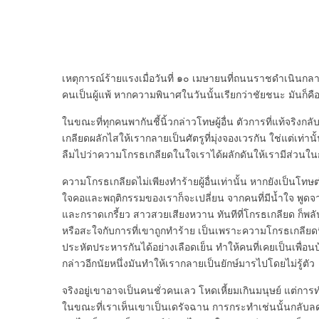
เหตุการณ์ร้ายแรงเมื่อวันที่ ๑๐ เมษายนที่ถนนราชดำเนินกล
คนเป็นผู้แพ้ หากความพินาศในวันนั้นเรียกว่าชัยชนะ มันก็
ในขณะที่ทุกคนพากันชี้นิ้วกล่าวโทษผู้อื่น ตัวการที่แท้จริ
เกลียดผลักไสให้เรากลายเป็นศัตรูที่มุ่งจองเวรกัน ใช่แต่เท่านั้
ลืมไปว่าความโกรธเกลียดในใจเราได้ผลักดันให้เรามีส่วนใน
ความโกรธเกลียดไม่เพียงทำร้ายผู้อื่นเท่านั้น หากยังเป็นโทษ
ใจคอและพฤติกรรมของเราก็จะเปลี่ยน จากคนที่มีน้ำใจ พูด
และกราดเกรี้ยว สาวสวยเสียงหวาน ทันทีที่โกรธเกลียด ก็พลัน
หรือสะใจกับการที่เขาถูกทำร้าย เป็นเพราะความโกรธเกลียดนี้แห
ประหัตประหารกันได้อย่างเลือดเย็น ทำให้คนที่เคยเป็นเพื่อ
กล่าวอีกนัยหนึ่งมันทำให้เรากลายเป็นยักษ์มารไปโดยไม่รู้ตัว
จริงอยู่เขาอาจเป็นคนชั่วคนเลว โหดเหี้ยมเกินมนุษย์ แต่กา
ในขณะที่เราเห็นเขาเป็นเดรัจฉาน การกระทำเช่นนั้นกลับลดต