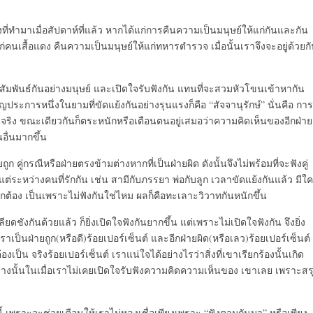
ย่างที่ทำมาเมื่อสัปดาห์ที่แล้ว หากได้แก่การคืนความเป็นมนุษย์ให้แก่กันและกัน
ก่คนเสื้อแดง คืนความเป็นมนุษย์ให้แก่ทหารตำรวจ เมื่อนั้นเราจึงจะอยู่ด้วยก
 สัมพันธ์กันอย่างมนุษย์ และเปิดใจรับฟังกัน แทนที่จะสวมหัวโขนเข้าหากัน
คัญประการหนึ่งในยามที่ขัดแย้งกันอย่างรุนแรงก็คือ “สัจจานุรักษ์” นั่นคือ การ
องเป็นจริง ขณะเดียวกันก็ตระหนักหรือเตือนตนอยู่เสมอว่าความคิดเห็นของอีกฝ่าย
นอื่นมากขึ้น
ก คู่กรณีหรือฝ่ายตรงข้ามต่างหากที่เป็นฝ่ายผิด ดังนั้นจึงไม่พร้อมที่จะฟังคู่
แต่ระหว่างคนที่รักกัน เช่น สามีกับภรรยา พ่อกับลูก เวลาขัดแย้งกันแล้ว มีใ
ายถูกต้อง เป็นเพราะไม่ฟังกันใช่ไหม ผลก็คือทะเลาะวิวาทกันหนักขึ้น
ลียดชังกันด้วยแล้ว ก็ยิ่งเปิดใจฟังกันยากขึ้น แต่เพราะไม่เปิดใจฟังกัน จึงยิ่ง
ราเป็นฝ่ายถูก(หรือดี)ร้อยเปอร์เซ็นต์ และอีกฝ่ายผิด(หรือเลว)ร้อยเปอร์เซ็นต์
้องเป็น จริงร้อยเปอร์เซ็นต์ เราแน่ใจได้อย่างไรว่าสิ่งที่เขาเรียกร้องนั้นเกิด
่างนั้นในเมื่อเราไม่เคยเปิดใจรับฟังความคิดความเห็นของ เขาเลย เพราะสร
ราะจะช่วยเตือนให้เราไม่หลงเชื่อเพียงเพราะ “ฟังตามกันมา” หรือเพียง