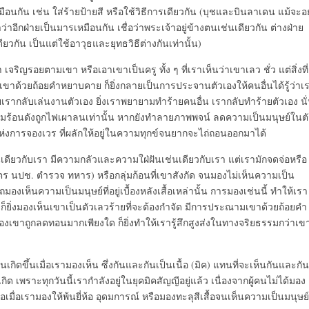
นกัน เช่น ใส่ร้ายป้ายสี หรือใช้วิธีการเดียวกัน (บุชและบินลาเดน แม้จะอยู
าอีกฝ่ายเป็นมารเหมือนกัน เชื่อว่าพระเจ้าอยู่ข้างตนเช่นเดียวกัน ต่างฝ่าย
เดียวกัน เป็นแต่ใช้อาวุธและยุทธวิธีต่างกันเท่านั้น)
จริญรอยตามเขา หรือเอาเขาเป็นครู ทั้ง ๆ ที่เราเห็นว่าเขาเลว ชั่ว แต่สิ่งที่
ขาด้วยถ้อยคำหยาบคาย ก็ยิ่งกลายเป็นการประจานตัวเองให้คนอื่นได้รู้ว่าเ
้ายเรากลับเล่นงานตัวเอง ยิ่งเราพยายามทำร้ายคนอื่น เรากลับทำร้ายตัวเอง นั
่มร้อนดังถูกไฟเผาลนเท่านั้น หากยังทำลายภาพพจน์ ลดความเป็นมนุษย์ในต
่งการจองเวร ที่ผลักให้อยู่ในความทุกข์จนยากจะไถ่ถอนออกมาได้
่นเดียวกับเรา มีความกลัวและความใฝ่ฝันเช่นเดียวกับเรา แต่เรามักจดจ่อหรือ
ธมิตร นปช. ตำรวจ ทหาร) หรือกลุ่มก้อนที่เขาสังกัด จนมองไม่เห็นความเป็น
มองเห็นความเป็นมนุษย์ที่อยู่เบื้องหลังเสื้อเหล่านั้น การมองเช่นนี้ ทำให้เรา
 ก็ยิ่งมองเห็นเขาเป็นตัวเลวร้ายที่จะต้องกำจัด มีการประณามเขาด้วยถ้อยคำ
องเขาถูกลดทอนมากเพียงใด ก็ยิ่งทำให้เรารู้สึกสูงส่งในทางจริยธรรมกว่าเข
้นเกิดขึ้นเมื่อเรามองเห็น ซึ่งกันและกันเป็นเนื้อ (มิค) แทนที่จะเห็นกันและกัน
ิด เพราะทุกวันนี้เรากำลังอยู่ในยุคมิคสัญญีอยู่แล้ว เนื่องจากผู้คนไม่ได้มอง
มื่อเรามองให้พ้นยี่ห้อ อุดมการณ์ หรือมองทะลุสีเสื้อจนเห็นความเป็นมนุษย์