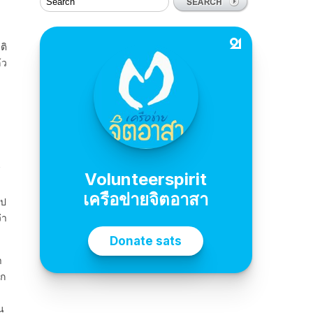
ติ
้ว
ี
ไป
่า
า
ลก
น