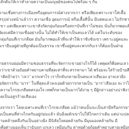
ักผลักดันให้เราทำลายความเป็นมนุษย์ของตนไปพร้อม ๆ กัน
วามเชื่อทางการเมืองหรืออุดมการณ์ต่างจากเรา หรือเพียงเพราะเขาใส่เสื้อ
ปล่วงหน้าแล้วว่า ความเชื่อ อุดมการณ์ หรือเสื้อสีนั้น มีแต่คนเลว ไม่รักชา
กเขา แต่เพียงเพราะเขาสังกัดกลุ่มก้อนหรือสถาบันที่เราไม่ชอบ นั่นก็มากพอแล
ียงแค่มีความเชื่ออย่างนั้น ไม่ได้ทำให้เขาเป็นคนเลวได้ แต่ในระดับของ
ุ่มก้อนที่เราเกลียด มันก็มากพอแล้วที่จะทำให้เราชิงชังเขา เพราะอยู่คนละ
รายืนอยู่ฝ่ายที่ถูกต้องเป็นธรรม เขาซึ่งอยู่คนละพวกกับเราก็ต้องเป็นฝ่าย
็นฝ่ายธรรมย่อมมีความชอบธรรมที่จะจัดการเขาอย่างไรก็ได้ เหตุผลก็คือคนเลว
ด่าว่าเขาด้วยถ้อยคำหยาบคายที่สุดเท่าที่จะสรรหามา ได้ พร้อมจะใส่ร้ายป้ายส
าติดป้ายว่า “เลว” มากเท่าไร เราก็กลับกลายเป็นคนเลวเสียเอง อาจเลวยิ่ง
้เพื่อจัดการกับ “มาร” ในที่สุดแล้วลงเอยด้วยการกลายเป็น “มาร”เสียเอง จะว่า
้ความโกรธเกลียดครองใจ เทพก็กลายเป็นมารได้ง่าย ๆ มีผู้กล่าวอย่างน่าฟังว
ายเป็นอสูรร้ายเสียเอง
่ห่างจากเรา โดยเฉพาะคนที่เราโกรธเกลียด แม้ว่าคนนั้นจะเป็นสามีหรือภรรย
่งเป็นคนที่ห่างไกลกันอยู่ก่อนแล้ว มันยิ่งผลักเขาไปให้ไกลกว่าเดิม แต่น่าแป
มคล้ายคลึงกันเป็นอย่างยิ่ง มีนิสัยใจคอคล้ายกัน มีมุมมองคล้ายกัน มี
คือต่างมองเห็นว่าฉันถูก แกเลว เหมือนกัน ด่าทอด้วยถ้อยคำหยาบคายเหมือ