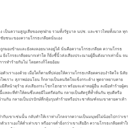
าง เป็นความสูญเสียของทุกฝ่าย รวมทั้งรัฐบาล นปช. และชาวไทยทั้งมวล ทุก
คือชัยชนะของความโกรธเกลียดนั่นเอง
งกลับถูกมองข้ามและยังคงลอยนวลอยู่ได้ นั่นคือความโกรธเกลียด ความโกรธ
น ยิ่งโกรธเกลียดมากเท่าใด ก็ยิ่งชี้นิ้วส่งเสียงประณามผู้อื่นดังมากเท่านั้น จน
การทำร้ายกันไม่ โดยตรงก็โดยอ้อม
ต่อตัวเราเองด้วย เมื่อใดก็ตามที่ปล่อยให้ความโกรธเกลียดครอบงำจิตใจ นิสัย
จาไพเราะ สุภาพอ่อนโยน ก็กลายเป็นคนจิตใจแข็งกระด้าง พูดจาหยาบคาย
มีสีหน้าดุร้าย ส่งเสียงกระโชกโฮกฮาก พร้อมจะด่าทอผู้อื่น ลงมือทำร้ายผู้ค
ละที่ทำให้คนซึ่งเคยมีไมตรีต่อกัน กลายเป็นศัตรูที่ห้ำหั่นกัน ทุบตีหรือ
นบ้านกัน กลายเป็นปรปักษ์ที่กลุ้มรุมทำร้ายหรือประชาทัณฑ์จนเขาตายคาเท้า
รทำกับเขาเช่นนั้น กลับทำให้เราห่างไกลจากความเป็นมนุษย์ไม่น้อยไปกว่าเข
ัวเราเองให้ต่ำเท่าเขา หรืออาจต่ำยิ่งกว่าเขาเสียอีก ความโกรธเกลียดทำให