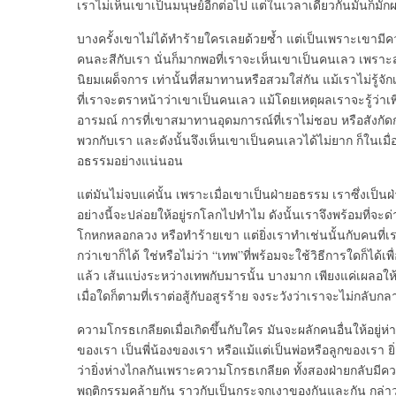
เราไม่เห็นเขาเป็นมนุษย์อีกต่อไป แต่ในเวลาเดียวกันมันก็ม
บางครั้งเขาไม่ได้ทำร้ายใครเลยด้วยซ้ำ แต่เป็นเพราะเขามีค
คนละสีกับเรา นั่นก็มากพอที่เราจะเห็นเขาเป็นคนเลว เพราะสรุ
นิยมเผด็จการ เท่านั้นที่สมาทานหรือสวมใส่กัน แม้เราไม่รู้จั
ที่เราจะตราหน้าว่าเขาเป็นคนเลว แม้โดยเหตุผลเราจะรู้ว่าเพ
อารมณ์ การที่เขาสมาทานอุดมการณ์ที่เราไม่ชอบ หรือสังกัดกล
พวกกับเรา และดังนั้นจึงเห็นเขาเป็นคนเลวได้ไม่ยาก ก็ในเมื่อเ
อธรรมอย่างแน่นอน
แต่มันไม่จบแค่นั้น เพราะเมื่อเขาเป็นฝ่ายอธรรม เราซึ่งเป
อย่างนี้จะปล่อยให้อยู่รกโลกไปทำไม ดังนั้นเราจึงพร้อมที่จะ
โกหกหลอกลวง หรือทำร้ายเขา แต่ยิ่งเราทำเช่นนั้นกับคนที่เร
กว่าเขาก็ได้ ใช่หรือไม่ว่า “เทพ”ที่พร้อมจะใช้วิธีการใดก็ได
แล้ว เส้นแบ่งระหว่างเทพกับมารนั้น บางมาก เพียงแค่เผลอให
เมื่อใดก็ตามที่เราต่อสู้กับอสูรร้าย จงระวังว่าเราจะไม่กลับกล
ความโกรธเกลียดเมื่อเกิดขึ้นกับใคร มันจะผลักคนอื่นให้อยู
ของเรา เป็นพี่น้องของเรา หรือแม้แต่เป็นพ่อหรือลูกของเรา ยิ
ว่ายิ่งห่างไกลกันเพราะความโกรธเกลียด ทั้งสองฝ่ายกลับมีควา
พฤติกรรมคล้ายกัน ราวกับเป็นกระจกเงาของกันและกัน กล่าว