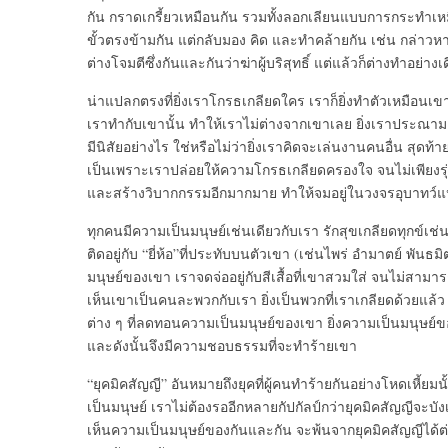
กัน กราดเกรี้ยวเหมือนกัน รวมทั้งลอกเลียนแบบการกระทำเหมือ
ขั้วตรงข้ามกัน แต่กลับมอง คิด และทำคล้ายกัน เช่น กล่าวหาว่
ต่างโจมตีซึ่งกันและกันว่าฆ่าผู้บริสุทธิ์ แต่แล้วก็ต่างทำอย่าง
น่าแปลกตรงที่ยิ่งเราโกรธเกลียดใคร เราก็ยิ่งทำตัวเหมือนเขา เ
เราทำกับเขานั้น ทำให้เราไม่ต่างจากเขาเลย ยิ่งเราประณามเ
มีนิสัยอย่างไร ใช่หรือไม่ว่ายิ่งเราคิดจะเล่นงานคนอื่น สุดท
เป็นเพราะเราปล่อยให้ความโกรธเกลียดครองใจ จนไม่เพียงรุ
และสร้างวิบากกรรมอีกมากมาย ทำให้จมอยู่ในวงจรอุบาทว์แห
ทุกคนมีความเป็นมนุษย์เช่นเดียวกับเรา รักสุขเกลียดทุกข์เช
ติดอยู่กับ “ยี่ห้อ”ที่ประทับบนตัวเขา (เช่นไพร่ อำมาตย์ พัน
มนุษย์ของเขา เราจดจ่ออยู่กับสีเสื้อที่เขาสวมใส่ จนไม่สามารถ
เห็นเขาเป็นคนละพวกกับเรา ยิ่งเป็นพวกที่เราเกลียดด้วยแล้ว
ต่าง ๆ ที่ลดทอนความเป็นมนุษย์ของเขา ยิ่งความเป็นมนุษย์ข
และดังนั้นจึงมีความชอบธรรมที่จะทำร้ายเขา
“ยุคมิคสัญญี” อันหมายถึงยุคที่ผู้คนทำร้ายกันอย่างโหดเหี้ยมนั
เป็นมนุษย์ เราไม่ต้องรออีกหลายกัปกัลป์กว่ายุคมิคสัญญีจะบังเก
เห็นความเป็นมนุษย์ของกันและกัน จะพ้นจากยุคมิคสัญญีได้ต่อเ