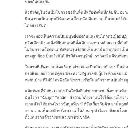
ของกันและกัน
สิ่งสำคัญในวันนี้มิใช่การขอคืนพื้นที่หรือชิงพื้นที่กลับคืน อ
คืนความเป็นมนุษย์ให้แก่คนเสื้อเหลือ คืนความเป็นมนุษย์ให้แ
ได้อย่างสันติ
เราจะมองเห็นความเป็นมนุษย์ของกันและกันได้ก็ต่อเมื่อมีปฏิ
หรือเลือกฟังแต่สิ่งที่ยืนยันอคติดั้งเดิมของตน หลักธรรมที่สำ
ไม่ยืนกรานยึดติดแต่สิ่งที่ตนรู้หรือคิดเห็นเท่านั้นว่าถูกต้
อาจถูก ต้องเป็นจริงก็ได้ ถ้ามีสัจจานุรักษ์ เราก็จะยินดีรับฟังค
ในยามที่เกิดความขัดแย้ง ทุกฝ่ายมักจะยืนยันว่าตัวเองเป็นฝ่ายถู
กรณีเลย อย่าว่าแต่คู่กรณีระหว่างรัฐบาลกับผู้ประท้วงเลย แม้
ฟังกันบ้าง ที่ไม่มีใครฟังกันก็เพราะเชื่อมั่นแล้วว่าตนเป็นฝ่
แม้แต่คนที่รักกัน เรายังเปิดใจฟังอีกฝ่ายยากมาก ยิ่งกับคนที่เก
มั่นใจว่า “ฉันถูก” “แกผิด” คำถามก็คือเราแน่ใจได้อย่างไรว่าเ
เราแน่ใจได้อย่างไรว่าข้อมูลที่เราได้รับเกี่ยวกับตัวเขานั้นถูกต
จากความเห็นแก่ตัวหรือเอา แต่ได้ล้วน ๆ ทำไมเราถึงแน่ใจอย
ตั้งแต่แรกแล้วว่าเขาเลวเขาชั่วเขาผิด
คำสอนของพระพุทธองค์ในกาลามสูตรนั้นสำคัญมากในยามนี้ เพ