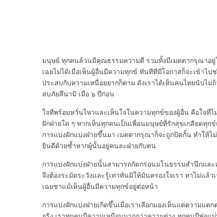
มนุษย์ ทุกคนล้วนมีคุณธรรมความดี รวมทั้งมีเมตตากรุณาอยู่ใ
เฉยไม่ได้เมื่อเห็นผู้อื่นมีความทุกข์ ทันทีที่มีโอกาสก็จะเข้าไ
ประสบกับความเหนื่อยยากก็ตาม ดังเราได้เห็นคนไทยนับไม่ถ้ว
สบภัยสึนามิ เมื่อ ๖ ปีก่อน
ใจที่พร้อมหวั่นไหวและเห็นใจในความทุกข์ของผู้อื่น คือใจที่ไ
ฝักฝ่ายใด ๆ หากเห็นทุกคนเป็นเพื่อนมนุษย์ที่รักสุขเกลียดทุกข์เ
การแบ่งฝักแบ่งฝ่ายขึ้นมา เมตตากรุณาก็จะถูกปิดกั้น ทำให้ไม่รู
ยินดีด้วยซ้ำหากผู้นั้นอยู่คนละฝ่ายกับตน
การแบ่งฝักแบ่งฝ่ายนั้นสามารถกัดกร่อนมโนธรรมสำนึกและ
จึงต้องระมัดระวังและรู้เท่าทันมิให้มันครองใจเรา หาไม่แล้ว
เฉยชาแม้เห็นผู้อื่นมีความทุกข์อยู่ต่อหน้า
การแบ่งฝักแบ่งฝ่ายเกิดขึ้นเมื่อเราเลือกมองเห็นแต่ความแตกต่าง
จริง เราทุกคนมีความเหมือนมากกว่าความต่าง ทุกคนมีพ่อแม่พ