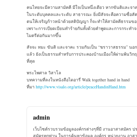
คนไทยจะมีความสามัคคี มีใจเป็นหนึ่งเดียว หากขันติและจาคะ
ในระดับบุคคลและระดับ สาธารณะ ยิ่งมีสัจจะคือความซื่อสัต
ตนให้เจริญก้าวหน้าด้วยสติปัญญา ก็จะทำให้สามัคคีธรรม
เพราะการเบียดเบียนทำร้ายกันทั้งด้วยคำพูดและการกระทำจะ
ไมตรีต่อกันมากขึ้น
สัจจะ ทมะ ขันติ และจาคะ รวมกันเป็น “ฆราวาสธรรม” นอ
แล้ว ยังเป็นธรรมสำหรับการประคองบ้านเมืองให้ผ่านพ้นวิกฤ
ที่สุด
พระไพศาล วิสาโล
บทความที่ลงในหนังสือไดอารี่ Walk together hand in hand
ที่มา
http://www.visalo.org/article/peaceHandinHand.htm
admin
เว็บไซต์รวบรวมข้อมูลองค์กรต่างๆที่มี งานอาสาสมัคร ป
สมัครทุกท่าน ในการค้นหาข้อมูล องค์กร หน่วยงาน อาสาส