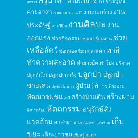
ค่ายนานาชาติ
ค่ายอนุรักษ์
คนชรา
งาน
ค่ายอาสา
งานก่อสร้าง
ค่ายเกษตร
งาน IT
งานศิลปะ
ประดิษฐ์
งาน
งานฝีมือ
ช่วย
ออกแรง
ช่วยกิจกรรม
ช่วยเตรียมงาน
เหลือสัตว์
ทาสี
ดูแลเด็ก
ซ่อมห้องเรียน
ทำความสะอาด
ทำยางยืด
ทำโป่ง
บริจาค
ปลูกป่า
ปลูกป่า
ปลูกปะการัง
ปลูกต้นไม้
ชายเลน
ผู้ป่วย
ผู้พิการ
ฝึกอบรม
ปลูกป่าโกงกาง
สร้างฝาย
พัฒนาชุมชน
สร้างบ้านดิน
สตรี
หัตถกรรม
อนุรักษ์สิ่ง
สิ่งแวดล้อม
เก็บ
แวดล้อม
อาสาต่างแดน
อาสาอาเซียน
ขยะ
เด็กเยาวชน
เรียนรู้เกษตร