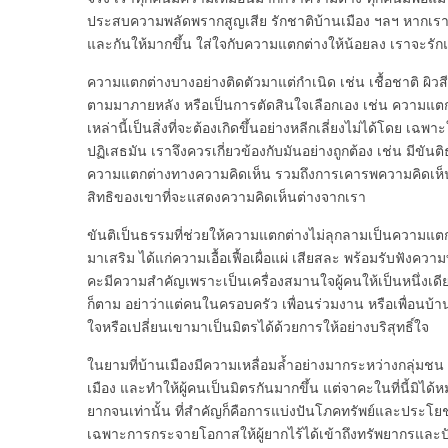
ประสบความพลัดพรากสูญเสีย รักชาติบ้านเมือง ฯลฯ หากเร
และกันให้มากขึ้น ใส่ใจกับความแตกต่างให้น้อยลง เราจะรักแ
ความแตกต่างบางอย่างติดตัวมาแต่กำเนิด เช่น เชื้อชาติ ผิวสี
ตามมาภายหลัง หรือเป็นการตัดสินใจเลือกเอง เช่น ความแ
เหล่านี้เป็นสิ่งที่จะต้องเกิดขึ้นอย่างหลีกเลี่ยงไม่ได้โดย เฉพ
ปฏิเสธมัน เราจึงควรเกี่ยวข้องกับมันอย่างถูกต้อง เช่น มีขั
ความแตกต่างทางความคิดเห็น รวมถึงการเคารพความคิดเห็นขอ
สิทธิของเขาที่จะแสดงความคิดเห็นต่างจากเรา
ขันติเป็นธรรมที่ช่วยให้ความแตกต่างไม่ลุกลามเป็นความแตกแ
มาเสริม ได้แก่ความเอื้อเฟื้อเผื่อแผ่ เสียสละ พร้อมรับฟังคว
คะมีความสำคัญเพราะเป็นเครื่องสมานใจผู้คนให้เป็นหนึ่งเดี
ก็ตาม อย่าว่าแต่คนในครอบครัว เพื่อนร่วมงาน หรือเพื่อนบ้
ใจหรือเปลี่ยนเขามาเป็นมิตรได้ด้วยการให้อย่างบริสุทธิ์ใจ
ในยามที่บ้านเมืองมีความเหลื่อมล้ำอย่างมากระหว่างกลุ่มช
เมือง และทำให้ผู้คนเป็นมิตรกันมากขึ้น แต่จาคะในที่นี้มิได
ยากจนเท่านั้น ที่สำคัญก็คือการแบ่งปันโภคทรัพย์และประโยชน์
เฉพาะการกระจายโอกาสให้ผู้ยากไร้ได้เข้าถึงทรัพยากรและปั