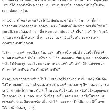
ได้ที่ ก็ได้เวลาที่ “ฟ้า ฟารีดา” จะได้ทานข้าวมื้อแรกของวันบ้างในช่วง
เวลาค่อนบ่ายโมง
ทานข้าวเสร็จแล้วแทนที่จะได้นั่งพักสบาย ๆ “ฟ้า ฟารีดา” ลุกขึ้นมา
ทำความสะอาดคอกสุนัขอีกครั้ง เพราะไม่อยากให้พวกมันติดเชื้อโรค แม้
จะเหนื่อยแต่ก็ต้องทำ กว่าที่การดูแลพวกมันจะเสร็จสิ้นก็ปาเข้าไปเกือบ 2
ทุ่มแล้ว และนี่ก็คือเวลาที่ ฟ้า จะออกไปหาเงินเลี้ยงตัวเอง และเหล่า
กองทัพสหายข้างกาย
“จริง ๆ เวลาเข้างานคือ 6 โมง แต่บางทีตรงนี้เรายังทำไม่เสร็จ ก็เข้าช้า
หน่อย ทางร้านก็เข้าใจ แต่ก็หักเงิน” ฟ้า บอกอย่างเรียบ ๆ และบอกด้วยว่า
“ก็ไม่ใช่ว่าจะทุ่มเทอะไรขนาดนั้นหรอก แต่มันเป็นหน้าที่ไปแล้วว่าเรา
ต้องหาให้เขากินทุกวัน ต้องมีให้เขากิน”
การดูแลเหล่ากองทัพสี่ขา ไม่ใช่แค่เลี้ยงดูให้อาหารเท่านั้น แต่ผู้เลี้ยงต้อง
ใส่ใจรายละเอียดมากเป็นสองเท่า อย่างแม่ฟ้าของลูก ๆ สี่ขา เธอสามารถ
จดจำพวกมันได้หมดทุกตัว ตัวไหนป่วย ตัวไหนพิการ หรือตัวไหนถูกส่งมา
ในสภาพที่ย่ำแย่ เธอจะแยกไว้ เพื่อดูแลเป็นพิเศษ และเอาใจใส่พวกมัน
อย่างเต็มกำลังที่สาวบาร์คนนี้จะทำได้ และหลายตัวก็มีอาการดีขึ้นภาย
ใต้สองมือที่เธอดูแลอยู่