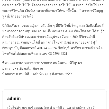
กลัวเราเอาไปใช้ ไม่ต้องกลัวหรอก เราเอาไปใช้แน่ เพราะถ้าไม่ใช้ เรา
จะเอาที่ไหนกิน เงินที่เราหามาก็เอามาให้หมาทั้งนั้น…” สาวบาร์ใจบุญ
พูดทิ้งท้ายอย่างจริงใจ
นี่ก็คือเรื่องราวของหญิงสาวตัวเล็ก ๆ ที่มีจิตใจยิ่งใหญ่ และคิดถึงเพื่อนสี่
ขามากกว่าความสุขของตัวเอง ซึ่งนิตยสาร ค ฅน ตีแผ่ให้สังคมได้รับรู้กัน
สำหรับใครที่ประสงค์จะช่วยเหลือสุนัขจรจัดกว่า 500 ชีวิตเหล่านี้
สามารถร่วมสมทบทุนได้ที่ ธนาคารไทยพาณิชย์ สาขาย่อยคาร์ฟูร์
อ่อนนุช บัญชีออมทรัพย์ 401-743-7624 ชื่อบัญชี ฟารีดา เยาวะนิจ หรือ
โทรศัพท์ไปสอบถามที่หมายเลข 08 7596 4821
ที่มา
และภาพประกอบจาก รายการคนค้นฅน , ทีวีบูรพา
อ่านรายละเอียดเพิ่มเติมจาก
นิตยสาร ค ฅน ปีที่ 7 ฉบับที่ 9 (81) สิงหาคม 2555
admin
เว็บไซต์รวบรวมข้อมูลองค์กรต่างๆที่มี งานอาสาสมัคร ประจำ