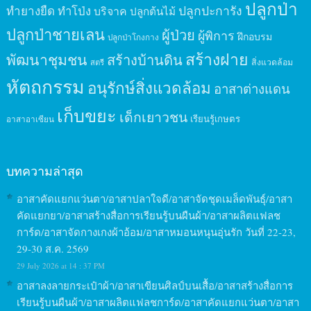
ปลูกป่า
ปลูกปะการัง
ทำยางยืด
ทำโป่ง
บริจาค
ปลูกต้นไม้
ปลูกป่าชายเลน
ผู้ป่วย
ผู้พิการ
ฝึกอบรม
ปลูกป่าโกงกาง
สร้างฝาย
พัฒนาชุมชน
สร้างบ้านดิน
สิ่งแวดล้อม
สตรี
หัตถกรรม
อนุรักษ์สิ่งแวดล้อม
อาสาต่างแดน
เก็บขยะ
เด็กเยาวชน
เรียนรู้เกษตร
อาสาอาเซียน
บทความล่าสุด
อาสาคัดแยกแว่นตา/อาสาปลาใจดี/อาสาจัดชุดเมล็ดพันธุ์/อาสา
คัดแยกยา/อาสาสร้างสื่อการเรียนรู้บนผืนผ้า/อาสาผลิตแฟลช
การ์ด/อาสาจัดกางเกงผ้าอ้อม/อาสาหมอนหนุนอุ่นรัก วันที่ 22-23,
29-30 ส.ค. 2569
29 July 2026 at 14 : 37 PM
อาสาลงลายกระเป๋าผ้า/อาสาเขียนศิลป์บนเสื้อ/อาสาสร้างสื่อการ
เรียนรู้บนผืนผ้า/อาสาผลิตแฟลชการ์ด/อาสาคัดแยกแว่นตา/อาสา