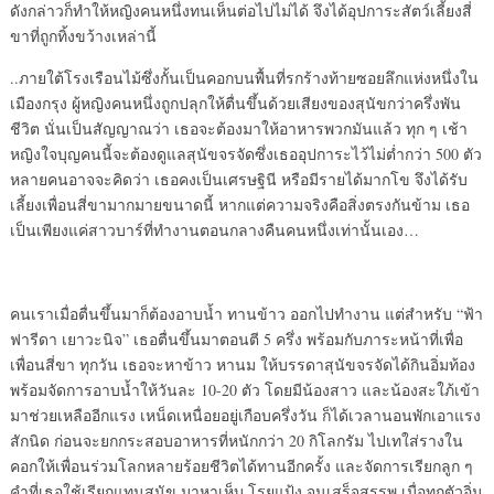
ดังกล่าวก็ทำให้หญิงคนหนึ่งทนเห็นต่อไปไม่ได้ จึงได้อุปการะสัตว์เลี้ยงสี่
ขาที่ถูกทิ้งขว้างเหล่านี้
..ภายใต้โรงเรือนไม้ซึ่งกั้นเป็นคอกบนพื้นที่รกร้างท้ายซอยลึกแห่งหนึ่งใน
เมืองกรุง ผู้หญิงคนหนึ่งถูกปลุกให้ตื่นขึ้นด้วยเสียงของสุนัขกว่าครึ่งพัน
ชีวิต นั่นเป็นสัญญาณว่า เธอจะต้องมาให้อาหารพวกมันแล้ว ทุก ๆ เช้า
หญิงใจบุญคนนี้จะต้องดูแลสุนัขจรจัดซึ่งเธออุปการะไว้ไม่ต่ำกว่า 500 ตัว
หลายคนอาจจะคิดว่า เธอคงเป็นเศรษฐินี หรือมีรายได้มากโข จึงได้รับ
เลี้ยงเพื่อนสี่ขามากมายขนาดนี้ หากแต่ความจริงคือสิ่งตรงกันข้าม เธอ
เป็นเพียงแค่สาวบาร์ที่ทำงานตอนกลางคืนคนหนึ่งเท่านั้นเอง…
คนเราเมื่อตื่นขึ้นมาก็ต้องอาบน้ำ ทานข้าว ออกไปทำงาน แต่สำหรับ “ฟ้า
ฟารีดา เยาวะนิจ” เธอตื่นขึ้นมาตอนตี 5 ครึ่ง พร้อมกับภาระหน้าที่เพื่อ
เพื่อนสี่ขา ทุกวัน เธอจะหาข้าว หานม ให้บรรดาสุนัขจรจัดได้กินอิ่มท้อง
พร้อมจัดการอาบน้ำให้วันละ 10-20 ตัว โดยมีน้องสาว และน้องสะใภ้เข้า
มาช่วยเหลืออีกแรง เหน็ดเหนื่อยอยู่เกือบครึ่งวัน ก็ได้เวลานอนพักเอาแรง
สักนิด ก่อนจะยกกระสอบอาหารที่หนักกว่า 20 กิโลกรัม ไปเทใส่รางใน
คอกให้เพื่อนร่วมโลกหลายร้อยชีวิตได้ทานอีกครั้ง และจัดการเรียกลูก ๆ
คำที่เธอใช้เรียกแทนสุนัข มาหาเห็บ โรยแป้ง จนเสร็จสรรพ เมื่อทุกตัวอิ่ม