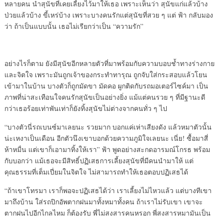
หลายคน นำสุนัขที่เคยเลี้ยงไว้มาให้เธอ เพราะเห็นว่า สุนัขแก่แล้วบ้าง
ป่วยแล้วบ้าง ขี้เหร่บ้าง เพราะบางคนรักแต่สุนัขที่สวย ๆ แต่ ฟ้า กลับมอง
ว่า ถ้าเป็นแบบนั้น เธอไม่เรียกว่าเป็น “ความรัก”
อย่างไรก็ตาม ยังมีสุนัขอีกหลายตัวที่มาพร้อมกับความบอบช้ำทางร่างกาย
และจิตใจ เพราะมันถูกเจ้าของกระทำทารุณ ถูกจับใส่กระสอบแล้วโยน
เข้ามาในบ้าน บางตัวก็ถูกมัดขา มัดคอ ผูกติดกับรถมอเตอร์ไซค์มา เป็น
ภาพที่น่าสะเทือนใจคนรักสุนัขเป็นอย่างยิ่ง แม้แต่คนรวย ๆ ที่มีฐานะดี
กว่าเธอร้อยเท่าพันเท่าก็ยังทิ้งสุนัขไม่ต่างจากคนทั่ว ๆ ไป
“บางตัวนี่รถเบนซ์มาเลยนะ รวยมาก บอกแค่เห่าเสียงดัง แล้วหมาตัวนั้น
น่ะเหงาเป็นเดือน อีกตัวนึงเขาบอกด้วยความภูมิใจเลยนะ เนี่ย! ซื้อมาสี่
ห้าหมื่น แต่เขาก็เอามาทิ้งให้เรา” ฟ้า พูดอย่างสะกดอารมณ์โกรธ พร้อม
กับบอกว่า แม้เธอจะมีสิทธิ์ปฏิเสธการเลี้ยงสุนัขที่มีคนนำมาให้ แต่
คุณธรรมที่เต็มเปี่ยมในจิตใจ ไม่สามารถทำให้เธอตอบปฏิเสธได้
“ถ้าเขาโทรมา เราก็พอจะปฏิเสธได้ว่า เราเลี้ยงไม่ไหวแล้ว แต่บางทีเขา
มาถึงบ้าน ใส่รถปิกอัพตากฝนมาทั้งหมาทั้งคน ถ้าเราไม่รับเขา เขาจะ
ตากฝนไปอีกไกลไหม ก็ต้องรับ พี่ไม่สงสารคนหรอก พี่สงสารหมามันเป็น