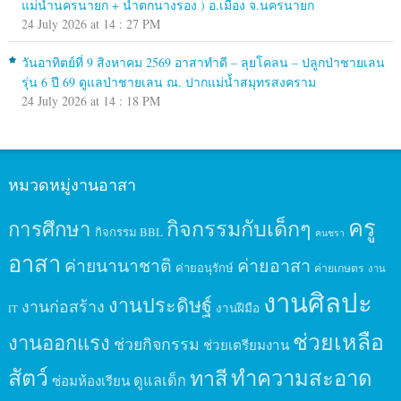
แม่น้ำนครนายก + น้ำตกนางรอง ) อ.เมือง จ.นครนายก
24 July 2026 at 14 : 27 PM
วันอาทิตย์ที่ 9 สิงหาคม 2569 อาสาทำดี – ลุยโคลน – ปลูกป่าชายเลน
รุ่น 6 ปี 69 ดูแลป่าชายเลน ณ. ปากแม่น้ำสมุทรสงคราม
24 July 2026 at 14 : 18 PM
หมวดหมู่งานอาสา
ครู
กิจกรรมกับเด็กๆ
การศึกษา
กิจกรรม BBL
คนชรา
อาสา
ค่ายนานาชาติ
ค่ายอาสา
ค่ายอนุรักษ์
ค่ายเกษตร
งาน
งานศิลปะ
งานประดิษฐ์
งานก่อสร้าง
งานฝีมือ
IT
ช่วยเหลือ
งานออกแรง
ช่วยกิจกรรม
ช่วยเตรียมงาน
สัตว์
ทาสี
ทำความสะอาด
ดูแลเด็ก
ซ่อมห้องเรียน