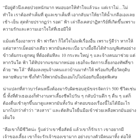
“มีอยู่ตัวนึงเคยป่วยหนักมาก หมอบอกให้ทำใจแล้วนะ แต่เราไม่…ไม่
ทำใจ เราต้องทำเต็มที่ ดูแลเขาเต็มที่ เอากลับมาให้ยาให้น้ำเกลือเองเลย
เช้า-เย็น สุดท้ายปรากฏว่า รอด” ฟ้า เล่าถึงเคสปาฏิหาริย์ที่เกิดขึ้นเพราะ
ความรักและความเอาใจใส่ที่เธอมีให้
แม้แต่เรื่องอาหาร ฟ้า ฟารีดา ก็ใส่ใจไม่แพ้เรื่องอื่น เพราะรู้ดีว่า หากให้
แต่อาหารเม็ดอย่างเดียว พวกมันคงจะเบื่อ บางมื้อจึงได้ทำเมนูพิเศษอย่าง
ข้าวต้มกระดูกหมู ที่ต้องต้มทีละ 10 กระทะใหญ่ ๆ และจ้างคนมาช่วย แต่
หากวันใด ฟ้า ได้ทิปจากแขกมากหน่อย เธอก็จะจัดการเลี้ยงกองทัพสี่ขา
ด้วย “พะโล้” ที่ต้องลงทุนจ้างคนแถวบ้านมาทำให้ พร้อมกับซื้อวัตถุดิบ
หลายพันบาท ซึ่งก็ทำให้พวกมันอิ่มเอมไปไม่น้อยกับมื้อสุดพิเศษ
น่าแปลกที่สาวบาร์คนหนึ่งต้องมารับผิดชอบสุนัขจรจัดกว่า 500 ชีวิตเช่น
นี้ ทั้งที่ตัวเธอเองก็ทำงานหาเลี้ยงชีพไปวัน ๆ กลับบ้านดึก ๆ ดื่น ๆ แต่ก็
ต้องตื่นเช้าลุกขึ้นมาดูแลพวกมันทั้งวัน คำตอบของเรื่องนี้ไม่ได้มีอะไร
มากไปกว่าคำว่า “สงสาร” และตัดสินใจยื่นมือเข้าช่วยเหลือพวกมันอย่าง
เต็มใจ
“คือเขาก็มีชีวิตน่ะ รู้แต่ว่าเขาซื่อสัตย์ แล้วเขาก็รักเรา เขาอยากมี
เจ้าของเลี้ยง เขาก็จะรักเจ้าของเขามาก อย่างบางตัวมีคนมาทิ้ง ต่อให้