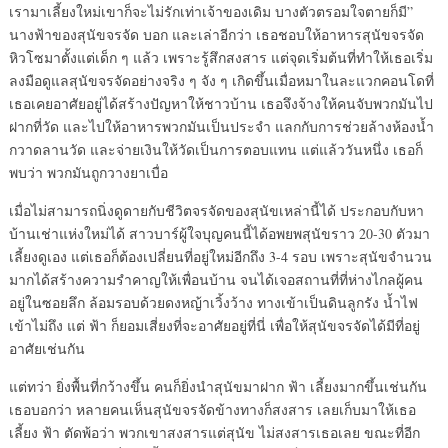
เรามาเลี้ยงใหม่เขาก็จะไม่รักเท่าเจ้าของเดิม บางตัวตรอมใจตายก็มี”
นางฟ้าของสุนัขจรจัด บอก และเล่าอีกว่า เธอชอบให้อาหารสุนัขจรจัด
หิวโซมาตั้งแต่เด็ก ๆ แล้ว เพราะรู้สึกสงสาร แต่จุดเริ่มต้นที่ทำให้เธอเริ่ม
ลงมือดูแลสุนัขจรจัดอย่างจริง ๆ จัง ๆ เกิดขึ้นเมื่อหมาในละแวกคอนโดที่
เธอเคยอาศัยอยู่ได้สร้างปัญหาให้ชาวบ้าน เธอจึงจ้างให้คนจับพวกมันไป
ฝากที่วัด และไปให้อาหารพวกมันเป็นประจำ แลกกับการช่วยล้างห้องน้ำ
กวาดลานวัด และจ่ายเงินให้วัดเป็นการตอบแทน แต่แล้ววันหนึ่ง เธอก็
พบว่า พวกมันถูกวางยาเบื่อ
เมื่อไม่สามารถนิ่งดูดายกับชีวิตจรจัดของสุนัขเหล่านี้ได้ ประกอบกับหา
บ้านเช่าแห่งใหม่ได้ สาวบาร์ผู้ใจบุญคนนี้ได้อพยพสุนัขราว 20-30 ตัวมา
เลี้ยงดูเอง แต่เธอก็ต้องเปลี่ยนที่อยู่ใหม่อีกถึง 3-4 รอบ เพราะสุนัขจำนวน
มากได้สร้างความรำคาญให้เพื่อนบ้าน จนได้เจอสถานที่ที่ห่างไกลผู้คน
อยู่ในซอยลึก ล้อมรอบด้วยดงหญ้าเวิ้งว้าง ทางเข้าเป็นดินลูกรัง น้ำไฟ
เข้าไม่ถึง แต่ ฟ้า ก็ยอมเสี่ยงที่จะอาศัยอยู่ที่นี่ เพื่อให้สุนัขจรจัดได้มีที่อยู่
อาศัยเช่นกัน
แต่ทว่า ยิ่งพื้นที่กว้างขึ้น คนก็ยิ่งนำสุนัขมาฝาก ฟ้า เลี้ยงมากขึ้นเช่นกัน
เธอบอกว่า หลายคนเห็นสุนัขจรจัดข้างทางก็สงสาร เลยเก็บมาให้เธอ
เลี้ยง ฟ้า ตัดพ้อว่า พวกเขาสงสารแต่สุนัข ไม่สงสารเธอเลย ขณะที่อีก