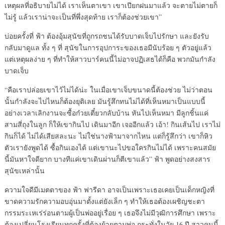
เหตุผลที่อธิบายไม่ได้ เราเห็นตาเขา เขาเปียกฝนมาแล้ว จะตายไม่ตายก็
ไม่รู้ แล้วเราน่าจะเป็นที่พึ่งสุดท้าย เราก็ต้องช่วยเขา”
บ่อยครั้งที่ ฟ้า ต้องอุ้มสุนัขที่ถูกรถชนได้รับบาดเจ็บไปรักษา และยังรับ
กลับมาดูแล ทั้ง ๆ ที่ สุนัขในการอุปการะของเธอมีนับร้อย ๆ ตัวอยู่แล้ว
แต่เหตุผลง่าย ๆ ที่ทำให้สาวบาร์คนนี้ไม่อาจปฏิเสธได้ก็คือ พวกมันกำลัง
บาดเจ็บ
“คือเราปล่อยเขาไว้ไม่ได้น่ะ ในเมื่อเขาเจ็บขนาดนี้ต้องช่วย ไม่ว่าตอน
นั้นกำลังจะไปไหนก็ต้องยุติเลย มันรู้สึกทนไม่ได้ที่เห็นหมาเป็นแบบนี้
อย่างเวลาเลิกงานจะซื้อก๋วยเตี๋ยวกลับบ้าน หันไปเห็นหมา มีลูกชิ้นแค่
สามสี่ถุงในลูก ก็ให้เขากินไป เดินมาอีก เจออีกแล้ว เอ้า! กินเส้นไป เราไม่
กินก็ได้ ไม่ได้เสียสละนะ ไม่ใช่นางฟ้ามาจากไหน แต่ก็รู้สึกว่า เขาก็หิว
ตัวเรายังพูดได้ ซื้อกินเองได้ แต่เขานะไปขอใครกินไม่ได้ เพราะคนสมัย
นี้มันหาใจดียาก บางทีแค่เขาเดินผ่านก็ตีเขาแล้ว” ฟ้า พูดอย่างสงสาร
สุนัขเหล่านั้น
ความใจดีมีเมตตาของ ฟ้า ฟารีดา อาจเป็นเพราะเธอเคยเป็นเด็กหญิงที่
ขาดความรักความอบอุ่นมาตั้งแต่ยังเล็ก ๆ ทำให้เธอต้องเผชิญชะตา
กรรมระเหเร่ร่อนตามผู้เป็นพ่ออยู่เรื่อย ๆ เธอจึงไม่มีวุฒิการศึกษา เพราะ
ต้องเปลี่ยนโรงเรียนทุกครั้งที่ต้องย้ายตามพ่อ กระทั่งในวัย 16 ปี สาวคนนี้