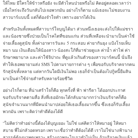
ให้ไหม มีใครให้ข้าวหรือยัง จะมีตัวไหนป่วยหรือไม่ คิดอยู่ตลอดเวลาว่า
เมื่อไหร่จะถึงวันกลับไปเจอพวกมัน อย่างไรก็ตาม แม้เธอจะไม่ชอบงาน
สาวบาร์แบบนี้ แต่ก็ต้องจำใจทำ เพราะอยากได้เงิน
สำหรับเงินทั้งหมดที่สาวบาร์ใจบุญได้มา ส่วนหนึ่งเธอจะส่งไปให้แม่ชรา
และน้องชายซึ่งป่วยเป็นโรคไตที่ขอนแก่น ส่วนที่เหลือจะนำมาเป็นค่าใช้
จ่ายเลี้ยงดูสุนัข ทั้งค่าอาหารวันละ 5 กระสอบ ค่ายากันยุง แป้งโรยเห็บ
หมา นม เงินเดือนให้น้องสาว-น้องสะใภ้ที่มาช่วยดูแล ค่าน้ำ ค่าไฟ ค่า
รักษาพยาบาล และค่าใช้จิปาถะ ที่ดูแล้วเกินตัวของสาวบาร์คนนี้ นั่นจึง
ทำให้เธอพยายามส่ง SMS ไปตามรายการต่าง ๆ เพื่อขอรับบริจาคจากคน
รักสุนัขทั้งหลาย แต่หากวันใดมีเงินไม่พอ เธอก็จำเป็นต้องไปกู้หนี้ยืมสิน
มาเป็นค่าใช้จ่ายสำหรับหลายร้อยชีวิต
อย่างไรก็ตาม ที่น่าเศร้าใจก็คือ ทุกครั้งที่ ฟ้า ฟารีดา ได้ออกประกาศ
ขอรับบริจาคตามสื่อ สิ่งที่เธอมักจะได้กลับมามากกว่าเงินบริจาคก็คือ
สุนัขจำนวนมากที่มีคนนำมาปล่อยให้เธอเลี้ยงมากขึ้น ซึ่งเธอก็รับเลี้ยง
พวกมัน เพราะคิดว่าทำดีต้องได้ดี
“ไม่คิดว่าทำอย่างนี้ต้องได้บุญเยอะ ไม่ใช่ แค่คิดว่าให้หมาอยู่ ให้หมา
สบาย พี่ไม่กลัวอดหรอก เพราะเชื่อว่าทำดีต้องได้ดี เราไม่ใช่นางฟ้านาง
สวรรค์ต้องมาพูดเพราะ สร้างภาพอะไรเราทำไม่เป็น ถ้าบริจาคเงินแล้ว