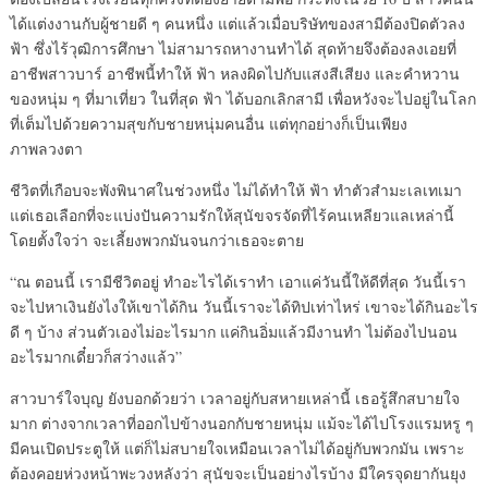
ได้แต่งงานกับผู้ชายดี ๆ คนหนึ่ง แต่แล้วเมื่อบริษัทของสามีต้องปิดตัวลง
ฟ้า ซึ่งไร้วุฒิการศึกษา ไม่สามารถหางานทำได้ สุดท้ายจึงต้องลงเอยที่
อาชีพสาวบาร์ อาชีพนี้ทำให้ ฟ้า หลงผิดไปกับแสงสีเสียง และคำหวาน
ของหนุ่ม ๆ ที่มาเที่ยว ในที่สุด ฟ้า ได้บอกเลิกสามี เพื่อหวังจะไปอยู่ในโลก
ที่เต็มไปด้วยความสุขกับชายหนุ่มคนอื่น แต่ทุกอย่างก็เป็นเพียง
ภาพลวงตา
ชีวิตที่เกือบจะพังพินาศในช่วงหนึ่ง ไม่ได้ทำให้ ฟ้า ทำตัวสำมะเลเทเมา
แต่เธอเลือกที่จะแบ่งปันความรักให้สุนัขจรจัดที่ไร้คนเหลียวแลเหล่านี้
โดยตั้งใจว่า จะเลี้ยงพวกมันจนกว่าเธอจะตาย
“ณ ตอนนี้ เรามีชีวิตอยู่ ทำอะไรได้เราทำ เอาแค่วันนี้ให้ดีที่สุด วันนี้เรา
จะไปหาเงินยังไงให้เขาได้กิน วันนี้เราจะได้ทิปเท่าไหร่ เขาจะได้กินอะไร
ดี ๆ บ้าง ส่วนตัวเองไม่อะไรมาก แค่กินอิ่มแล้วมีงานทำ ไม่ต้องไปนอน
อะไรมากเดี๋ยวก็สว่างแล้ว”
สาวบาร์ใจบุญ ยังบอกด้วยว่า เวลาอยู่กับสหายเหล่านี้ เธอรู้สึกสบายใจ
มาก ต่างจากเวลาที่ออกไปข้างนอกกับชายหนุ่ม แม้จะได้ไปโรงแรมหรู ๆ
มีคนเปิดประตูให้ แต่ก็ไม่สบายใจเหมือนเวลาไม่ได้อยู่กับพวกมัน เพราะ
ต้องคอยห่วงหน้าพะวงหลังว่า สุนัขจะเป็นอย่างไรบ้าง มีใครจุดยากันยุง