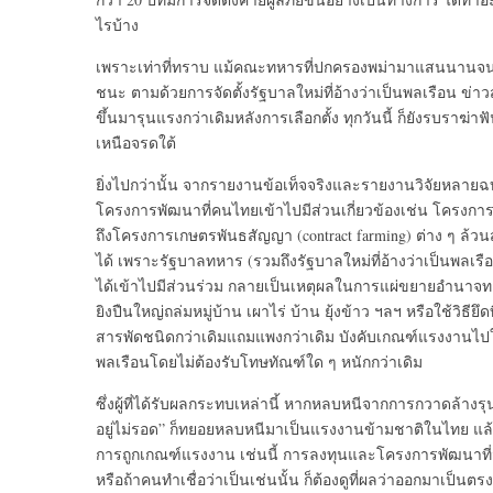
ไรบ้าง
เพราะเท่าที่ทราบ แม้คณะทหารที่ปกครองพม่
ามาแสนนานจนเปล
ชนะ ตามด้วยการจัดตั้งรัฐบาลใหม่ที่
อ้างว่าเป็นพลเรือน ข่าว
ขึ้นมารุนแรงกว่
าเดิมหลังการเลือกตั้ง ทุกวันนี้ ก็ยังรบราฆ่าฟั
เหนือจรดใต้
ยิ่งไปกว่านั้น จากรายงานข้อเท็จจริ
งและรายงานวิจัยหลายฉบั
โครงการพัฒนาที่
คนไทยเข้าไปมีส่วนเกี่ยวข้องเช่
น โครงการเ
ถึงโครงการเกษตรพันธสัญญา (contract farming) ต่าง ๆ ล้วนส
ได้ เพราะรัฐบาลทหาร (รวมถึงรัฐบาลใหม่ที่อ้างว่าเป็
นพลเรือ
ได้เข้
าไปมีส่วนร่วม กลายเป็นเหตุผลในการแผ่
ขยายอำนาจทาง
ยิงปืนใหญ่ถล่มหมู่บ้
าน เผาไร่ บ้าน ยุ้งข้าว ฯลฯ หรือใช้วิธียึ
สารพัดชนิดกว่าเดิ
มแถมแพงกว่าเดิม บังคับเกณฑ์แรงงานไปใช
พลเรือนโดยไม่ต้
องรับโทษทัณฑ์ใด ๆ หนักกว่าเดิม
ซึ่งผู้ที่ได้รับผลกระทบเหล่านี
้ หากหลบหนีจากการกวาดล้างรุน
อยู่ไม่รอด” ก็ทยอยหลบหนีมาเป็นแรงงานข้
ามชาติในไทย แล้
การถูกเกณฑ์
แรงงาน เช่นนี้ การลงทุนและโครงการพัฒนาที่ว่
หรือถ้าคนทำเชื่อว่าเป็นเช่นนั้
น ก็ต้องดูที่ผลว่าออกมาเป็นตรง