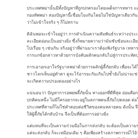
ประเทศพม่านั้นมีทั้งปัญหาที่ถู
กปกครองโดยเผด็จการทหาร และ
กองทัพพม่า สองปัญหานี้เชื่อมโยงกันโดยไม่
ใช่ปัญหาเดียวกั
ว่าไม่เข้าใจจริง ๆ ก็ไม่ทราบ
ดิฉันพอจะเข้าใจอยู่ว่า การดำเนินความสัมพันธ์ระหว่
างประเท
ละเอียดอ่อนเป็นอย่
างยิ่ง ซึ่งก็หมายความว่ามันซับซ้
อนละเอียด
ไปเรื่อย ๆ เช่นกัน จริงอยู่ว่าที่ผ่านมาเราต้องฟั
งรัฐบาล (ทหาร)
การแกข้อกล่าวหาด้วยการบังคั
บผลักคนกลับไปสู่การประหั
ตป
การเอาอกเอาใจรัฐบาลพม่าด้
วยการผลักผู้ลี้ภัยกลับ เพื่อจะได้
ชาวโลกเห็นอยู่ตำตา ดูจะไร้อารยะกันเกินไปซ้ำยังไม่
น่าจะช
จะเกิ
ดความปรองดองอย่างไร
แน่นอนว่า ปัญหาการอพยพลี้ภัยนั้น ทางออกที่ดีที่สุด ย่อมคือการท
ปกติคนหนึ่ง ไม่มีใครอยากจะอยู่ในสภาพคนลี้
ภัยไปตลอด ต่อใ
ประเทศที่สามก็ไม่ใช่คำตอบต่
อชีวิตของคนหลายคน ดังนั้น จึง
ให้ผู้ลี้ภัยได้กลับบ้
าน จึงเป็นที่ต้องการอย่างยิ่ง
แต่แทนที่จะเป็นความร่วมมื
อในการส่งกลับ จะต้องเป็นความร่
แค่จะส่
งกลับ ก็จะเหมือนเดิม ๆ คือเพียงสร้างสภาพการณ์ไว้อ้