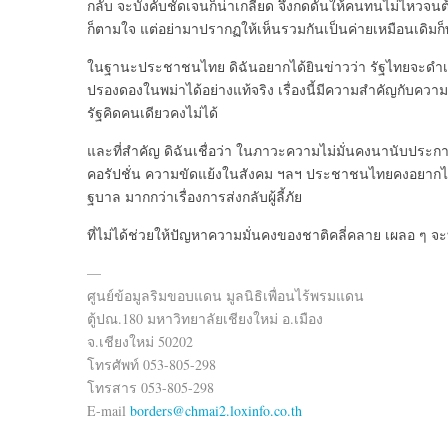
กลับ จะบังคับชัดเจนก็น่าเกลียด จึงกดดันให้คนทนไม่ไหวจนต
ก็ตามใจ แต่อย่ามาปรากฏให้เห็นรวมกันเป็
นค่ายเหมือนเดิมก
ในฐานะประชาชนไทย ดิฉันอยากได้ยินข่าวว่า รัฐไทยจะดำเน
ปรองดองในพม่าได้อย่
างแท้จริง เรื่องนี้มีความสำคัญกับความ
รัฐคิ
ดคนเดียวคงไม่ได้
และที่สำคัญ ดิฉันเชื่อว่า ในภาวะความไม่มั่นคงนานั
บประกา
คอรัปชั่น ความขัดแย้งในสังคม ฯลฯ ประชาชนไทยคงอยากไ
ฐบาล มากกว่าเรื่องการส่งกลับผู้ลี้
ภัย
ที่ไม่ได้ช่วยให้ปัญหาความมั่
นคงของชาติคลี่คลาย เผลอ ๆ จะท
—
ศูนย์ข้อมูลริมขอบแดน มูลนิธิเพื่อนไร้พรมแดน
ตู้ปณ.180 มหาวิทยาลัยเชียงใหม่ อ.เมือง
จ.เชียงใหม่ 50202
โทรศัพท์ 053-805-298
โทรสาร 053-805-298
E-mail
borders@chmai2.loxinfo.co.th