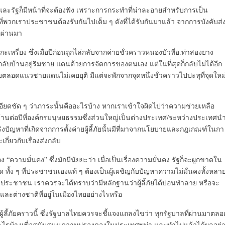
ละรัฐก็มีหน้าที่จะต้องฟัง เพราะการกระทำที่น่าละอายสำหรั
บการเป็น
นที่พวกเราประชาชนต้องรั
บกันไปเต็ม ๆ ดังที่ได้รับกันมาแล้ว จากการบังคับส่
ี่ผ่านมา
ะเหรี่ยง ซึ่งเมื่อปีก่อนถูกไล่กลับจากค่
ายชั่วคราวหนองบัวที่อ.ท่
าสองยาง
ลับบ้านอยู่ริ
มชาย แดนด้วยการจัดการของตนเอง แต่ในที่สุดก็กลับไม่ได้อีก
ู้รบตลอดแนวชายแดนไม่เคยยุ
ติ มีแต่จะพักจากจุดหนึ่งชั่
วคราวไปปะทุที่จุดใหม
อียดชัด ๆ ว่าภาระนั้นคืออะไรบ้าง หากเราเข้าใจผิดไปว่าความช่
วยเหลือ
านต่อปีที่
องค์กรมนุษยธรรมซึ่งส่วนใหญ่เป็
นต่างประเทศ/ระหว่างประเทศน
จริงปัญหาที่เกิดจากการตั
้งค่ายผู้ลี้ภัยนั้นมีที่
มาจากนโยบายและกฎเกณฑ์ในกา
เกี่ยวกับเรื่องส่งกลับ
อง “ความมั่นคง” ซึ่งมักมีนัยยะว่า เมื่อเป็นเรื่องความมั่นคง รัฐก็จะผูกขาดใน
ุด ทั้ง ๆ ที่ประชาชนเองแท้ ๆ ต้องเป็นผู้เผชิญกับปั
ญหาความไม่มั่นคงทั้งหลา
ประชาชน เราควรจะได้ทราบว่ามีหลักฐานว่
าผู้ลี้ภัยได้บ่อนทำลาย หรือจะ
ละต่างชาติที่อยู่ในเมื
องไทยอย่างไรหรือ
ลี้ภั
ยคราวนี้ ซึ่งรัฐบาลไทยควรจะชี้
แจงแถลงไขว่า ทุกรัฐบาลที่ผ่านมาตลอ
ไรบ้างเพื่อสนับสนุ
นความปรองดองในประเทศพม่า และทำไปแล้วได้ผลอย่