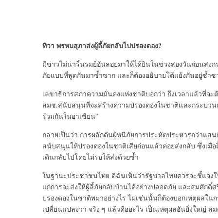
ทิวา พรหมสุภา
ส่งผู้ลี้ภัยกลับไปปรองดอง
?
มีข่าวไม่น่ารื่นรมย์อั
นลอยมาให้ได้ยินในช่วงสองวันก่
อนสงกรา
ภัยแบบที
่พูดกันมาซ้ำซาก และก็ต้องอธิบายโต้แย้งกันอยู่
ซ้ำซา
เลขาธิการสภาความมั่นคงแห่งชาติ
บอกว่า ถึงเวลาแล้วที่จะต้อง
สมช.สนับสนุนที่จะสร้
างความปรองดองในชาติ
เเละกระบวนก
ร่วมกันในอาเซียน”
กลายเป็นว่า การผลักดันผู้หนีภัยการประหั
ตประหารกว่าแสนก
สนับสนุนให้
ปรองดองในชาติเสียก่อนแล้วค่
อยส่งกลับ ซึ่งเมื่อถ
เดินกลั
บไปโดยไม่รอให้ส่งด้วยซ้ำ
ในฐานะประชาชนไทย ดิฉันเห็นว่ารัฐบาลไทยควรจะชี้
แจงใ
แก่การจะส่งให้ผู้ลี้ภั
ยกลับบ้านได้อย่างปลอดภัย และสมศักดิ์ศ
ปรองดองในชาติ
พม่าอย่างไร ไม่เช่นนั้นก็ต้องบอกเหตุ
ผลในกา
เปลี่ยนแปลงว่า จริง ๆ แล้วคืออะไร เป็นเหตุผลอันยิ่งใหญ่ 