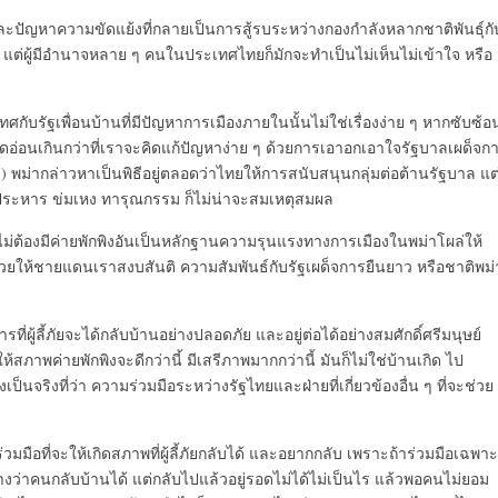
ปัญหาความขัดแย้งที่กลายเป็
นการสู้รบระหว่างกองกำลั
งหลากชาติพันธุ์กั
น แต่ผู้มีอำนาจหลาย ๆ คนในประเทศไทยก็มักจะทำเป็นไม่
เห็นไม่เข้าใจ หรือ
ศกับรัฐเพื่อนบ้านที่มี
ปัญหาการเมืองภายในนั้นไม่ใช่
เรื่องง่าย ๆ หากซับซ้อ
อ่อนเกินกว่าที่
เราจะคิดแก้ปัญหาง่าย ๆ ด้วยการเอาอกเอาใจรัฐบาลเผด็
จก
 พม่ากล่าวหาเป็นพิธีอยู่ตลอดว่
าไทยให้การสนับสนุนกลุ่มต่อต้านรัฐบาล แต
ระหาร ข่มเหง ทารุณกรรม ก็ไม่น่าจะสมเหตุสมผล
ไม่ต้องมีค่ายพักพิ
งอันเป็นหลักฐานความรุ
นแรงทางการเมืองในพม่าโผล่ให้
่วยให้ชายแดนเราสงบสันติ ความสัมพันธ์กับรัฐเผด็จการยื
นยาว หรือชาติพม่
ี่ผู้ลี้ภัยจะได้กลั
บบ้านอย่างปลอดภัย และอยู่ต่อได้อย่างสมศักดิ์ศรี
มนุษย์
ห้สภาพค่ายพักพิงจะดีกว่านี
้ มีเสรีภาพมากกว่านี้ มันก็ไม่ใช่บ้านเกิด ไป
เป็นจริงที่ว่า ความร่วมมือระหว่างรัฐไทยและฝ่
ายที่เกี่ยวข้องอื่น ๆ ที่จะช่วย
วมมือที่จะให้
เกิดสภาพที่ผู้ลี้ภัยกลับได้ และอยากกลับ เพราะถ้าร่วมมือเฉพาะ
างว่าคนกลับบ้านได้ แต่กลับไปแล้วอยู่รอดไม่ได้ไม่
เป็นไร แล้วพอคนไม่ยอม