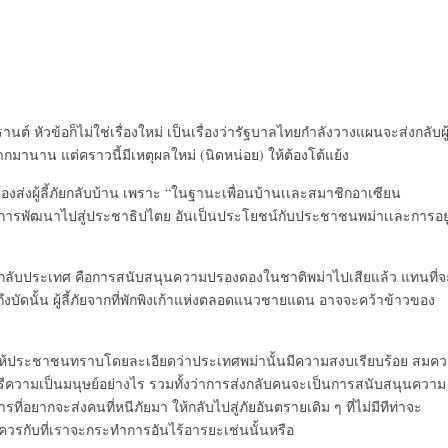
นต์ หัวข้อก็ไม่ใช่เรื่องใหม่ เป็นเรื่องว่ารัฐบาลไทยกำลั
งวางแผนจะส่งกลับผู้ล
กมานาน แต่คราวนี้มีเหตุผลใหม่ (นิดหน่อย) ให้ต้องโต้แย้ง
ส่งผู้ลี้
ภัยกลับบ้าน เพราะ “ในฐานะเพื่อนบ้านเเละสมาชิ
กอาเซียน
ารพัฒนาไปสู่ประชาธิ
ปไตย อันเป็นประโยชน์กับประชาชนพม่
าเเละการอยู
ลับประเทศ คือการสนับสนุ
นความปรองดองในชาติพม่าไปเสี
ยแล้ว แทนที่จ
ึงบัดนั้น ผู้ลี้ภัยจากที่พักพิงเก้าแห่
งตลอดแนวชายแดน อาจจะคว้าข้าวของ
ห้ประชาชนทราบโดยละเอียดว่
าประเทศพม่านั้นมีความสงบเรี
ยบร้อย สมคว
รีความเป็นมนุษย์
อย่างไร รวมทั้งว่าการส่งกลับคนจะเป็
นการสนับสนุนความ
รที่อยากจะส่งคนที่หนีภั
ยมา ให้กลับไปสู่ภัยอันตรายเดิม ๆ ที่ไม่มีทีท่าจะ
สมควรกับที่เราจะกระทำการอันไร้
อารยะเช่นนั้นหรือ