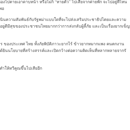
้
องไปตายเอาดาบหน้า หรือไม่ก็ “หายตัว”​ ไปเสียจากค่ายพัก จะไปอยู่ที่ไหน
็พอ
ินความสัมพันธ์กั
บรัฐพม่าแบบใดที่จะไปส่งเสริ
มประชาธิ
ปไตยและความ
อยู
่ดีมีสุขของประชาชนไทยมากกว่
าการส่งกลับผู้ลี้ภัย และเป็นเรื่องยากเข็ญท
ร ของประเทศ ไทย ทั้งภัยพิบัติภาวะยากไร้ ข้าวยากหมากแพง คนตกงาน
ด้ยินนโยบายที
่สร้างสรรค์และเปิดกว้างต่
อความคิดเห็นที่หลากหลายจากรั
ำให้ทวีคูณขึ้นไปเสียอีก