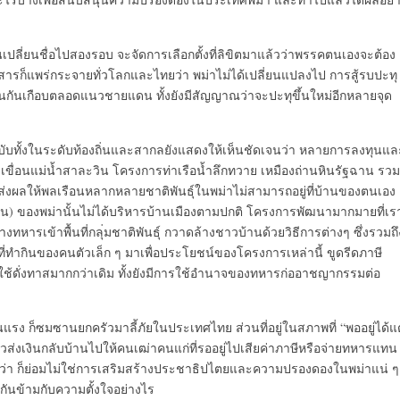
ี่ยนชื่อไปสองรอบ จะจัดการเลือกตั้งที่ลิขิตมาแล้
วว่าพรรคตนเองจะต้อง
สารก็แพร่กระจายทั่
วโลกและไทยว่า พม่าไม่ได้เปลี่ยนแปลงไป การสู้รบปะทุ
นกันเกื
อบตลอดแนวชายแดน ทั้งยังมีสัญญาณว่าจะปะทุขึ้
นใหม่อีกหลายจุด
บทั้
งในระดับท้องถิ่นและสากลยั
งแสดงให้เห็นชัดเจนว่า หลายการลงทุนแล
ขื่อนแม่น้ำสาละวิน โครงการท่าเรือน้ำลึกทวาย เหมืองถ่านหินรัฐฉาน รวม
่งผลให้พลเรื
อนหลากหลายชาติพันธุ์ในพม่าไม่
สามารถอยู่ที่บ้านของตนเอง
น) ของพม่านั้นไม่ได้บริหารบ้านเมื
องตามปกติ โครงการพัฒนามากมายที่เร
ทหารเข้าพื้นที่กลุ
่มชาติพันธุ์ กวาดล้างชาวบ้านด้วยวิธีการต่
างๆ ซึ่งรวมถึ
ดที่ทำกินของคนตั
วเล็ก ๆ มาเพื่อประโยชน์ของโครงการเหล่
านี้ ขูดรีดภาษี
้ดั่
งทาสมากกว่าเดิม ทั้งยังมีการใช้อำนาจของทหารก่
ออาชญากรรมต่อ
แรง ก็ซมซานยกครัวมาลี้ภั
ยในประเทศไทย ส่วนที่อยู่ในสภาพที่ “พออยู่ได้แต
วส่งเงินกลับบ้านไปให้คนเฒ่
าคนแก่ที่รออยู่ไปเสียค่าภาษี
หรือจ่ายทหารแทน
า ก็ย่อมไม่ใช่การเสริมสร้
างประชาธิ
ปไตยและความปรองดองในพม่าแน่ ๆ
กั
นข้ามกับความตั้งใจอย่างไร