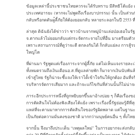
ข้อมูลเหล่านี้
ประชาชนไทยควรจะได้รับทราบ มีสิทธิโต้แย้ง แ
ประเทศอารยะ (หากจะไม่พูดถึงเรื่องบาปกรรม) นั้น เป็นส่ว
กลับหรือกดดันผู
้ลี้ภัยให้ต้องยอมกลับ หลายระลอกในปี 2553 ท
ล่าสุด ดิฉันยังได้ข่าวว่า ชาวบ้านจากหมู่บ้านเล่อป่
อเฮอในรัฐก
จ.ตากแล้วไม่ยอมกลับแต่กระจั
ดกระจายไปที่อื่น มาเตรียมตัวก
เพราะสถานการณ์ที่ดูว่าจะดี ตกลงกันได้ ก็กลับแย่ลง การส
ใหญ่โต
ที่ผ่านมา รัฐพูดแต่เรื่องภาระจากผู้ลี้ภั
ย แต่ไม่เห็นแจงรายละเ
ทั้งหมดรวมถึงเงินเดื
อนอ.ส.ที่ดูแลค่ายพัก ก็มาจากเงินนับพันล้
เข้
าสู่ไทย รัฐก็น่าจะชี้แจงให้เราได้้เข้
าใจกันให้ถูกต้อง อันที่
รบริ
หารจัดการเสียมาก และถ้าจะแก้ไขกันที่ส่วนนั้นก็
ไม่น่าจะ
ภาระอีกประการหนึ่งที่ถูกหยิ
บยกขึ้นมาอ้างบ่อย ๆ ก็คือเรื่องข
การตัดสินใจไม่
ต้องฟังเสียงโต้แย้ง เพราะเรื่องนี้รัฐย่อมรู้ดีที่
ส
แหล่ที
่จะตามมาหากการตัดสินใจของรัฐผิ
ดพลาด แต่ในฐานะ
เป็นภัยต่อความมั่
นคงของชาติ มากกว่ามนุษย์คนอื่น ๆ ทั้งไทยแ
จากนั้น จึงมาถึงประเด็น “เหตุผลใหม่” ในการอยากจะส่งกลับผู้
กว่า 20 ปีที่มีการจัดตั้งค่ายผู้ลี้ภั
ยขึ้นอย่างเป็นทางการ ได้ทำอะ