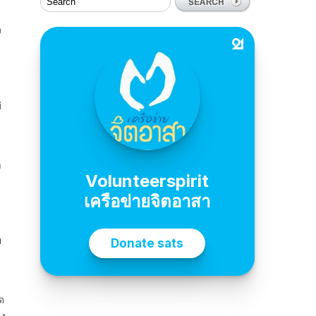
ง
่
ำ
ย
ด
าง