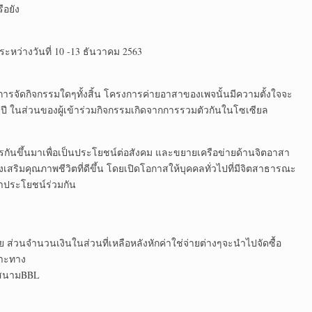
ือยัง
ะหว่างวันที่ 10 -13 ธันวาคม 2563
ารจัดกิจกรรมใดๆทั้งสิ้น โครงการค่ายอาสาของเพจนั้นมีความตั้งใจจะ
กๆปี ในส่วนของผู้เข้าร่วมกิจกรรมเกิดจากการรวมตัวกันในโซเซียล
รกันขึ้นมาเพื่อเป็นประโยชน์ต่อสังคม และขยายเครือข่ายด้านจิตอาสา
สริมคุณภาพชีวิตที่ดีขึ้น โดยเปิดโอกาสให้บุคคลทั่วไปที่มีจิตสาธารณะ
ประโยชน์ร่วมกัน
ย ส่วนจำนวนเงินในส่วนที่เหลือหลังหักค่าใช่จ่ายต่างๆจะนำไปจัดซื้อ
าะทาง
ำสนามBBL