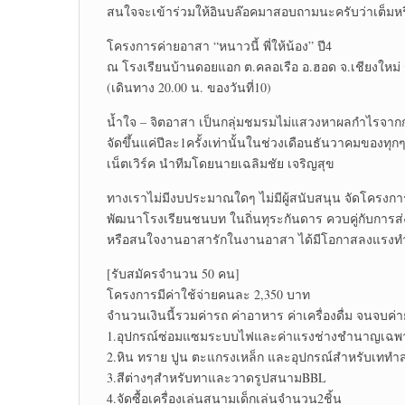
สนใจจะเข้าร่วมให้อินบล๊อคมาสอบถามนะครับว่าเต็มหร
โครงการค่ายอาสา “หนาวนี้ พี่ให้น้อง” ปี4
ณ โรงเรียนบ้านดอยแอก ต.คลอเรือ อ.ฮอด จ.เชียงใหม่ ร
(เดินทาง 20.00 น. ของวันที่10)
น้ำใจ – จิตอาสา เป็นกลุ่มชมรมไม่แสวงหาผลกำไรจากก
จัดขึ้นแค่ปีละ1ครั้งเท่านั้นในช่วงเดือนธันวาคมของทุ
เน็ตเวิร์ค นำทีมโดยนายเฉลิมชัย เจริญสุข
ทางเราไม่มีงบประมาณใดๆ ไม่มีผู้สนับสนุน จัดโครงกา
พัฒนาโรงเรียนชนบท ในถิ่นทุระกันดาร ควบคู่กับการส่งเ
หรือสนใจงานอาสารักในงานอาสา ได้มีโอกาสลงแรงทำ
[รับสมัครจำนวน 50 คน]
โครงการมีค่าใช้จ่ายคนละ 2,350 บาท
จำนวนเงินนี้รวมค่ารถ ค่าอาหาร ค่าเครื่องดื่ม จนจบค่า
1.อุปกรณ์ซ่อมแซมระบบไฟและค่าแรงช่างชำนาญเฉพ
2.หิน ทราย ปูน ตะแกรงเหล็ก และอุปกรณ์สำหรับเทท
3.สีต่างๆสำหรับทาและวาดรูปสนามBBL
4.จัดซื้อเครื่องเล่นสนามเด็กเล่นจำนวน2ชิ้น