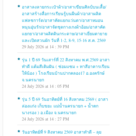
อาสาลงลายกระเป๋าผ้า/อาสาเขียนศิลป์บนเสื้อ/
อาสาสร้างสื่อการเรียนรู้บนผืนผ้า/อาสาผลิต
แฟลชการ์ด/อาสาคัดแยกแว่นตา/อาสาหมอน
หนุนอุ่นรัก/อาสาจัดชุดกางเกงผ้าอ้อม/อาสาคัด
แยกยา/อาสาผลิตดินกระดาษ/อาสาเยี่ยมตายาย
และเปิดสวนผัก วันที่ 1-2, 8-9, 15-16 ส.ค. 2569
29 July 2026 at 14 : 39 PM
รุ่น 1 ปี 69 วันเสาร์ที่ 22 สิงหาคม พ.ศ.2569 อาสา
ทำดี แต้มสีเติมฝัน ( ซ่อมแซม + ทาสีอาคารเรียน
ให้น้อง ) โรงเรียนบ้านปากคลอง17 อ.องครักษ์
จ.นครนายก
24 July 2026 at 14 : 05 PM
รุ่น 5 ปี 69 วันอาทิตย์ที่ 16 สิงหาคม 2569 ( อาสา
ล่องแก่ง เก็บขยะ แม่น้ำนครนายก + น้ำตก
นางรอง ) อ.เมือง จ.นครนายก
24 July 2026 at 14 : 27 PM
วันอาทิตย์ที่ 9 สิงหาคม 2569 อาสาทำดี – ลุย