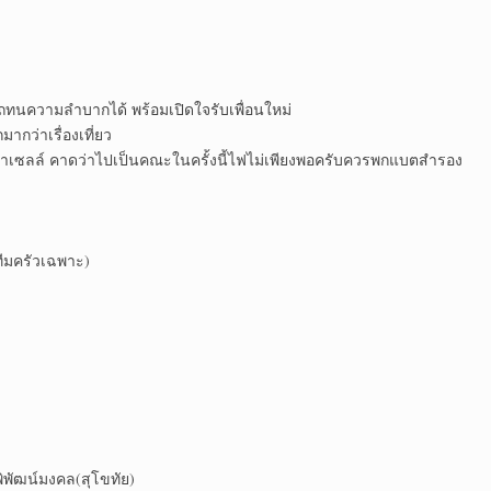
ารถทนความลำบากได้ พร้อมเปิดใจรับเพื่อนใหม่
ากว่าเรื่องเที่ยว
ซล่าเซลล์ คาดว่าไปเป็นคณะในครั้งนี้ไฟไม่เพียงพอครับควรพกแบตสำรอง
ีมครัวเฉพาะ)
ิพัฒน์มงคล(สุโขทัย)