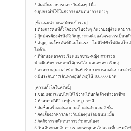
5.จัดเลี้ยงอาหารกลางวันน้องๆ 1มื้อ
6.อุปกรณ์ที่ใช้ในกิจกรรมสันทนาการต่างๆ
[ข้อแนะนำก่อนสมัครเข้าร่วม]
1.ต้องการคนที่ตั้งใจอยากไปจริงๆ กินง่ายอยู่ง่าย สาม
2.ผู้สมัครต้องคำนึงถึงวัตถุประสงค์ของโครงการเป็นหลักม
3.สัญญาณโทรศัพท์มีแต่ไม่แรง – ไม่มีไฟฟ้าใช้มีแต่โ
ไปด้วย
4.ที่พักนอนอาคารเรียนแยกชาย-หญิง สามารถ
นำเต๊นท์มากางนอนได้(กรณีไม่นอนอาคารเรียน)
5.อาหารกลุ่มอาสาช่วยกันทำรับประทานเอง(แบ่งอาสาท
6.มีประกันการเดินทางอุบัติเหตุให้ 100,000 บาท
[ความตั้งใจในครั้งนี้]
1.ซ่อมแซมระบบไฟให้ใช้งานได้ปกติ(จ้างช่างอาชีพ)
2.ทำสนามBBL เทปูน วาดรูป ทาสี
3.จัดซื้อเครื่องเล่นสนามเด็กเล่นจำนวน 2 ชิ้น
4.จัดเลี้ยงอาหารกลางวันน้องๆพร้อมขนม 1มื้อ
5.จัดกิจกรรมสันทนาการร่วมกับน้องๆ
6.วันเดินทางกลับทางเราจะพาทุกคนไปแวะเที่ยวชมวัดพ