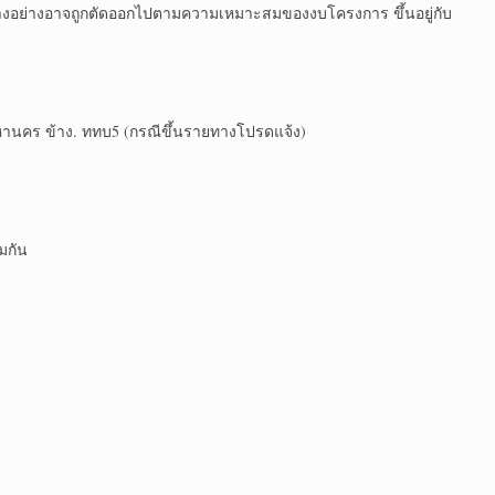
บางอย่างอาจถูกตัดออกไปตามความเหมาะสมของงบโครงการ ขึ้นอยู่กับ
มหานคร ข้าง. ททบ5 (กรณีขึ้นรายทางโปรดแจ้ง)
รมกัน