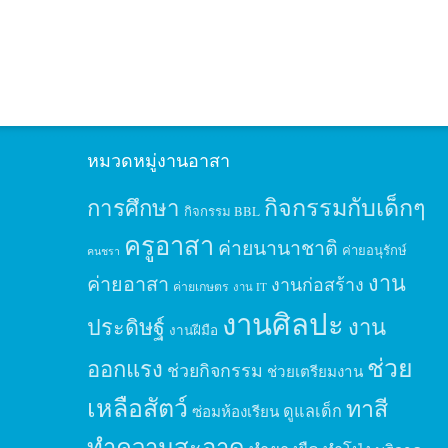
หมวดหมู่งานอาสา
กิจกรรมกับเด็กๆ
การศึกษา
กิจกรรม BBL
ครูอาสา
ค่ายนานาชาติ
ค่ายอนุรักษ์
คนชรา
งาน
ค่ายอาสา
งานก่อสร้าง
ค่ายเกษตร
งาน IT
งานศิลปะ
ประดิษฐ์
งาน
งานฝีมือ
ช่วย
ออกแรง
ช่วยกิจกรรม
ช่วยเตรียมงาน
เหลือสัตว์
ทาสี
ดูแลเด็ก
ซ่อมห้องเรียน
ทำความสะอาด