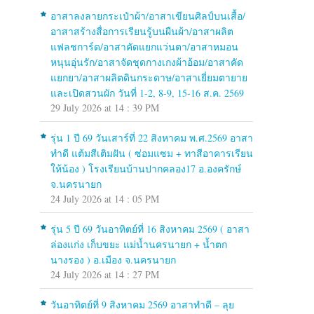
อาสาลงลายกระเป๋าผ้า/อาสาเขียนศิลป์บนเสื้อ/
อาสาสร้างสื่อการเรียนรู้บนผืนผ้า/อาสาผลิต
แฟลชการ์ด/อาสาคัดแยกแว่นตา/อาสาหมอน
หนุนอุ่นรัก/อาสาจัดชุดกางเกงผ้าอ้อม/อาสาคัด
แยกยา/อาสาผลิตดินกระดาษ/อาสาเยี่ยมตายาย
และเปิดสวนผัก วันที่ 1-2, 8-9, 15-16 ส.ค. 2569
29 July 2026 at 14 : 39 PM
รุ่น 1 ปี 69 วันเสาร์ที่ 22 สิงหาคม พ.ศ.2569 อาสา
ทำดี แต้มสีเติมฝัน ( ซ่อมแซม + ทาสีอาคารเรียน
ให้น้อง ) โรงเรียนบ้านปากคลอง17 อ.องครักษ์
จ.นครนายก
24 July 2026 at 14 : 05 PM
รุ่น 5 ปี 69 วันอาทิตย์ที่ 16 สิงหาคม 2569 ( อาสา
ล่องแก่ง เก็บขยะ แม่น้ำนครนายก + น้ำตก
นางรอง ) อ.เมือง จ.นครนายก
24 July 2026 at 14 : 27 PM
วันอาทิตย์ที่ 9 สิงหาคม 2569 อาสาทำดี – ลุย