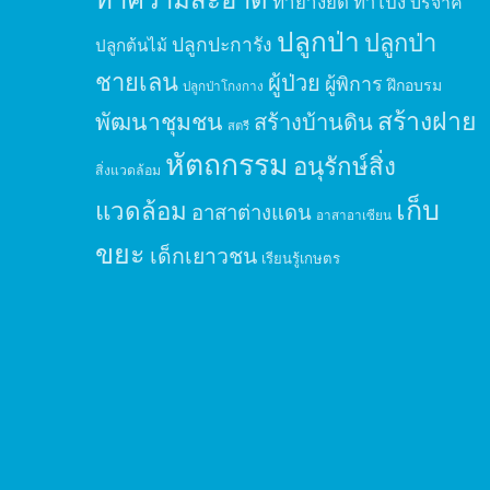
ทำยางยืด
ทำโป่ง
บริจาค
ปลูกป่า
ปลูกป่า
ปลูกปะการัง
ปลูกต้นไม้
ชายเลน
ผู้ป่วย
ผู้พิการ
ฝึกอบรม
ปลูกป่าโกงกาง
สร้างฝาย
พัฒนาชุมชน
สร้างบ้านดิน
สตรี
หัตถกรรม
อนุรักษ์สิ่ง
สิ่งแวดล้อม
เก็บ
แวดล้อม
อาสาต่างแดน
อาสาอาเซียน
ขยะ
เด็กเยาวชน
เรียนรู้เกษตร