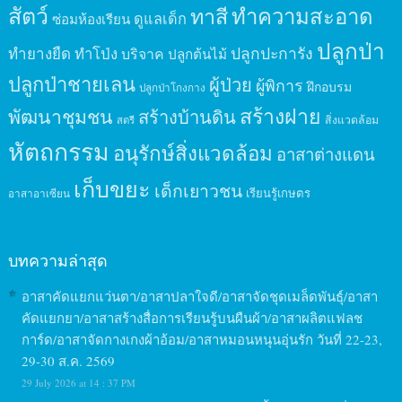
สัตว์
ทาสี
ทำความสะอาด
ดูแลเด็ก
ซ่อมห้องเรียน
ปลูกป่า
ปลูกปะการัง
ทำยางยืด
ทำโป่ง
บริจาค
ปลูกต้นไม้
ปลูกป่าชายเลน
ผู้ป่วย
ผู้พิการ
ฝึกอบรม
ปลูกป่าโกงกาง
สร้างฝาย
พัฒนาชุมชน
สร้างบ้านดิน
สิ่งแวดล้อม
สตรี
หัตถกรรม
อนุรักษ์สิ่งแวดล้อม
อาสาต่างแดน
เก็บขยะ
เด็กเยาวชน
เรียนรู้เกษตร
อาสาอาเซียน
บทความล่าสุด
อาสาคัดแยกแว่นตา/อาสาปลาใจดี/อาสาจัดชุดเมล็ดพันธุ์/อาสา
คัดแยกยา/อาสาสร้างสื่อการเรียนรู้บนผืนผ้า/อาสาผลิตแฟลช
การ์ด/อาสาจัดกางเกงผ้าอ้อม/อาสาหมอนหนุนอุ่นรัก วันที่ 22-23,
29-30 ส.ค. 2569
29 July 2026 at 14 : 37 PM