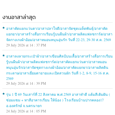
งานอาสาล่าสุด
อาสาคัดแยกแว่นตา/อาสาปลาใจดี/อาสาจัดชุดเมล็ดพันธุ์/อาสาคัด
แยกยา/อาสาสร้างสื่อการเรียนรู้บนผืนผ้า/อาสาผลิตแฟลชการ์ด/อาสา
จัดกางเกงผ้าอ้อม/อาสาหมอนหนุนอุ่นรัก วันที่ 22-23, 29-30 ส.ค. 2569
29 July 2026 at 14 : 37 PM
อาสาลงลายกระเป๋าผ้า/อาสาเขียนศิลป์บนเสื้อ/อาสาสร้างสื่อการเรียน
รู้บนผืนผ้า/อาสาผลิตแฟลชการ์ด/อาสาคัดแยกแว่นตา/อาสาหมอน
หนุนอุ่นรัก/อาสาจัดชุดกางเกงผ้าอ้อม/อาสาคัดแยกยา/อาสาผลิตดิน
กระดาษ/อาสาเยี่ยมตายายและเปิดสวนผัก วันที่ 1-2, 8-9, 15-16 ส.ค.
2569
29 July 2026 at 14 : 39 PM
รุ่น 1 ปี 69 วันเสาร์ที่ 22 สิงหาคม พ.ศ.2569 อาสาทำดี แต้มสีเติมฝัน (
ซ่อมแซม + ทาสีอาคารเรียน ให้น้อง ) โรงเรียนบ้านปากคลอง17
อ.องครักษ์ จ.นครนายก
24 July 2026 at 14 : 05 PM