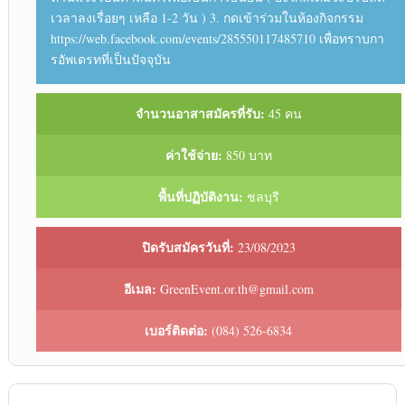
เวลาลงเรื่อยๆ เหลือ 1-2 วัน ) 3. กดเข้าร่วมในห้องกิจกรรม
https://web.facebook.com/events/285550117485710 เพื่อทราบกา
รอัพเดรทที่เป็นปัจจุบัน
จำนวนอาสาสมัครที่รับ:
45 คน
ค่าใช้จ่าย:
850 บาท
พื้นที่ปฏิบัติงาน:
ชลบุรี
ปิดรับสมัครวันที่:
23/08/2023
อีเมล:
GreenEvent.or.th@gmail.com
เบอร์ติดต่อ:
(084) 526-6834