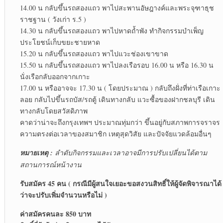
14.00 น กลับขึ้นรถสองแถว พาไปสะพานอัษฎางค์และพระจุฑาธุช
ราชฐาน ( วังเก่า ร.5 )
14.30 น กลับขึ้นรถสองแถว พาไปหาดถ้ำพัง ทำกิจกรรมบำเพ็ญ
ประโยชน์เก็บขยะชายหาด
15.20 น กลับขึ้นรถสองแถว พาไปแวะช่องเขาขาด
15.50 น กลับขึ้นรถสองแถว พาไปลงเรือรอบ 16.00 น หรือ 16.30 น
นั่งเรือกลับออกจากเกาะ
17.00 น หรืออาจจะ 17.30 น ( โดยประมาณ ) กลับถึงฝั่งที่ท่าเรือเกาะ
ลอย กลับไปขึ้นรถบัส/รถตู้ เดินทางกลับ แวะซื้อของฝากชลบุรี เดิน
ทางกลับโดยสวัสดิภาพ
คาดว่าน่าจะถึงกรุงเทพฯ ประมาณทุ่มกว่า ขึ้นอยู่กับสภาพการจราจร
ความตรงต่อเวลาของสมาชิก เหตุสุดวิสัย และปัจจัยแวดล้อมอื่นๆ
หมายเหตุ :
ลำดับกิจกรรมและเวลาอาจมีการปรับเปลี่ยนได้ตาม
สถานการณ์หน้างาน
รับสมัคร 45 คน ( กรณีมีผู้สนใจเยอะขอสงวนสิทธิ์ให้ผู้จัดพิจารณาได้
ว่าจะปรับเพิ่มจำนวนหรือไม่ )
ค่าสมัครคนละ 850 บาท