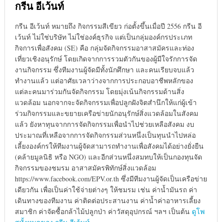
กรีน อีเว้นท์
กรีน อีเว้นท์ หมายถึง กิจกรรมสีเขียว ก่อตั้งขึ้นเมื่อปี 2556 กรีน อี
เว้นท์ ไม่ใช่บริษัท ไม่ใช่องค์ธุรกิจ แต่เป็นกลุ่มองค์กรประเภท
กิจการเพื่อสังคม (SE) คือ กลุ่มจัดกิจกรรมอาสาสมัครและท่อง
เที่ยวเชิงอนุรักษ์ โดยเกิดจากการรวมตัวกันของผู้มีใจรักการจัด
งานกิจกรรม ซึ่งทีมงานผู้จัดมีทั้งนักศึกษา และคนเรียบจบแล้ว
ทำงานแล้ว แต่อาศัยเวลาว่างจากการประกอบอาชีพหลักของ
แต่ละคนมาร่วมกันจัดกิจกรรม โดยมุ่งเน้นกิจกรรมด้านสิ่ง
แวดล้อม นอกจากจะจัดกิจกรรมเพื่อปลูกฝังจิตสำนึกให้แก่ผู้เข้า
ร่วมกิจกรรมและขยายเครือข่ายนักอนุรักษ์สิ่งแวดล้อมในสังคม
แล้ว ยังหาทุนจากการจัดกิจกรรมเพื่อนำไปช่วยเหลือสังคม งบ
ประมาณที่เหลือจากการจัดกิจกรรมส่วนหนึ่งเป็นทุนนำไปหล่อ
เลี้ยงองค์กรให้ทีมงานผู้จัดสามารถทำงานเพื่อสังคมได้อย่างยั่งยืน
(คล้ายมูลนิธิ หรือ NGO) และอีกส่วนหนึ่งสมทบให้เป็นกองทุนจัด
กิจกรรมของชมรม อาสาสมัครพิทักษ์สิ่งแวดล้อม
https://www.facebook.com/EPV.or.th ซึ่งมีทีมงานผู้จัดเป็นเครือข่าย
เดียวกัน เพื่อเป็นค่าใช้จ่ายต่างๆ ให้ชมรม เช่น ค่าน้ำมันรถ ค่า
เดินทางของทีมงาน ค่าติดต่อประสานงาน ค่าน้ำค่าอาหารเลี้ยง
สมาชิก ค่าจัดซื้อกล้าไม้ปลูกป่า ค่าวัสดุอุปกรณ์ ฯลฯ เป็นต้น
ดูโพ