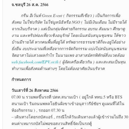
จ.ชลบุรี 26 ส.ค. 2566
กรีน อีเว้นท์ Green Event ( กิจกรรมสีเขียว ) เป็นกิจการเพื่อ
สังคม ไม่ใช่บริษัท ไม่ใช่มูลนิธิหรือ NGO ( ไม่มีเงินเดือน ไม่มีรายได้
จากเงินบริจาค ) แต่เป็นกลุ่มจัดค่ายกิจกรรม อบรม สัมมนา ศึกษาดู
งาน และทริปท่องเที่ยวเชิงอนุรักษ์ โดยเน้นสนับสนุนชุมชน ให้ชาว
บ้านมีรายได้ หากคนพื้นที่อยู่ได้ ทรัพยากรธรรมชาติก็จะอยู่ได้อย่าง
ยั่งยืน งบประมาณที่เหลือจากการจัดกิจกรรม แบ่งไปสนับสนุนชมรม
จิตอาสาไม่แสวงผลกำไร ในนามเพจ อาสาสมัครพิทักษ์สิ่งแวดล้อม
web.facebook.com/EPV.or.th
( ผู้จัดเครือเดียวกัน ) และสะสมเป็นทุน
ทำงานเพื่อสังคมด้านต่างๆ โดยไม่ต้องอาศัยเงินบริจาค
กำหนดการ
วันเสาร์ที่ 26 สิงหาคม 2566
07.00 น รวมพลขึ้นรถที่ ปตท.สนามเป้า ( อยู่ใกล้ ททบ.5 หรือ BTS
สนามเป้า ริมถนนพหลโยธินฝั่งขาเข้าอนุสาวรีย์ชัยฯ ดูแผนที่ได้ใน
ห้องกิจกรรม ) , รถออก 07.30 น
– เดินทางโดยรถบัสแอร์ , กรณีใกล้วันเดินทางแล้วผู้เข้าร่วมไม่ถึง 30
คนค่าเหมารถบัสไม่พอขอสงวนสิทธิ์จัดเป็นรถตู้