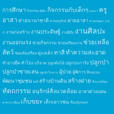
ครู
กิจกรรมกับเด็กๆ
การศึกษา
กิจกรรม BBL
คนชรา
อาสา
ค่ายนานาชาติ
ค่ายอาสา
ค่ายอนุรักษ์
ค่ายเกษตร
งาน
งานศิลปะ
งานประดิษฐ์
งานก่อสร้าง
งานฝีมือ
IT
ช่วยเหลือ
งานออกแรง
ช่วยกิจกรรม
ช่วยเตรียมงาน
สัตว์
ทาสี
ทำความสะอาด
ดูแลเด็ก
ซ่อมห้องเรียน
ปลูกป่า
ปลูกปะการัง
ทำยางยืด
ทำโป่ง
บริจาค
ปลูกต้นไม้
ปลูกป่าชายเลน
ผู้ป่วย
ผู้พิการ
ฝึกอบรม
ปลูกป่าโกงกาง
สร้างฝาย
พัฒนาชุมชน
สร้างบ้านดิน
สิ่งแวดล้อม
สตรี
หัตถกรรม
อนุรักษ์สิ่งแวดล้อม
อาสาต่างแดน
เก็บขยะ
เด็กเยาวชน
เรียนรู้เกษตร
อาสาอาเซียน