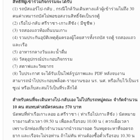
สิทธิ์ที่ผู้เข้าร่วมกิจกรรมจะได้รับ
(1) รถบัสแอร์ไป-กลับ , กรณีใกล้วันเดินทางแล้วผู้เข้าร่วมไม่ถึง 30
คนค่าเหมารถบัสไม่พอขอสงวนสิทธิ์จัดเป็นรถตู้
(2) เรือไป-กลับ ศรีราชา-เกาะสีชัง ( มีชูชีพ )
(3) รถสองแถวท้องถิ่นบนเกาะ
(4) รวมประกันอุบัติเหตุคุ้มครองผู้โดยสารทั้งรถบัส รถตู้ รถสองแถว
และเรือ
(5) อาหารกลางวันและน้ำดื่ม
(6) วัสดุอุปกรณ์ประกอบกิจกรรม
(7) สตาฟและวิทยากร
(8) ใบประกาศ จะได้รับเป็นไฟล์รูปภาพและ PDF หลังจบงาน
สามารถนำไปประกอบพล็อต-รายงานของ นร. นศ. หรือเก็บไว้เป็นเร
ซูเม่ หรือเก็บสะสมไว้เป็นที่ระลึกได้
สำหรับคนที่จะเดินทางไป-กลับเอง ไม่ไปกับรถหมู่คณะ จำกัดจำนวน
10 คน สมทบค่าสมัครคนละ 570 บาท
นัดพบที่ท่าเรือเกาะลอย อ.ศรีราชา ( ท่าเรือไปเกาะสีชัง ) นัดหมาย
รายงานตัวเวลา 09.50 น เพื่อลงเรือรอบ 10.00 น ( ควรเผื่อเวลา
เพราะนักท่องเที่ยวจำนวนมากนำรถมาจอด วันหยุดจะหาที่จอดรถ
ยาก และเรือจะไม่รอท่าน ถ้าไม่ทัน ท่านต้องซื้อตั๋วเรือรอบ 10.30 น