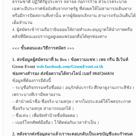
ธรรมชาติ ปฏิวัติรัฐประหาร จลาจล ก่อการร้าย ส่วนโรคระบาด
เฉพาะมีประกาศข้อบังคับจากภาครัฐ ที่ส่งผลให้ไม่สามารถเดินทาง
หรือมีการปิดสถานที่เท่านั้น หากผู้จัดยกเลิกงาน สามารถรับเงินคืนได้
เต็มจำนวน
4. ผู้สมัครเข้าร่วมถือว่ายินยอมให้ถ่ายทำและอนุญาตให้นำภาพหรือ
คลิปที่มีตนเองปรากฎอยู่เผยแพร่ออกสื่อได้ทุกช่องทาง
<<< ขั้นตอนและวิธีการสมัคร >>>
1. ส่งข้อมูลผู้สมัครมาที่ In Box ( ข้อความแชท ) เพจ กรีน อีเว้นท์
Green Event
web.facebook.com/GreenEvent.or.th
ช่องทางสำรอง ส่งข้อความได้ทางไลน์ เบอร์ 0845266834
ข้อมูลที่ต้องการมีดังนี้
– ระบุชื่อกิจกรรมหรือชื่อย่อ ( อนุรักษ์ปะการัง ศึกษาดูงานเกาะสีชัง )
เพราะบางทีเรามีหลายงาน
– คำนำหน้าชื่อ-ชื่อจริง-นามสกุล ( หากไม่ประสงค์ให้โพสประกาศ
ชื่อจริง-นามสกุล สามารถบอกได้ )
– ชื่อเล่น ( เพื่อจัดทำป้ายชื่อห้อยคอ )
– เบอร์โทรศัพท์มือถือ ( ไว้ติดต่อกันเวลาจำเป็น )
2. หลังจากส่งข้อมูลมาแล้วเราจะตอบกลับเป็นเลขบัญชีและกำหนด