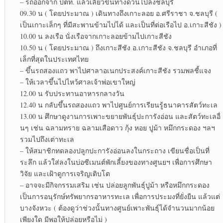
– รถออกจาก ปตท. แล้วเลี้ยวขึ้นทางด่วนไปลงชลบุรี
09.30 น ( โดยประมาณ ) เดินทางถึงเกาะลอย อ.ศรีราชา จ.ชลบุรี (
เป็นเกาะเล็กๆ ที่มีสะพานข้ามไปได้ และเป็นที่ต่อเรือไป อ.เกาะสีชัง )
10.00 น ลงเรือ นั่งเรือจากเกาะลอยข้ามไปเกาะสีชัง
10.50 น ( โดยประมาณ ) ถึงเกาะสีชัง อ.เกาะสีชัง จ.ชลบุรี อำเภอที่
เล็กที่สุดในประเทศไทย
– ขึ้นรถสองแถว พาไปศาลาอเนกประสงค์เกาะสีชัง รวมพลชี้แจง
– ให้เวลาขึ้นไปไหว้ศาลเจ้าพ่อเขาใหญ่
12.00 น รับประทานอาหารกลางวัน
12.40 น กลับขึ้นรถสองแถว พาไปศูนย์การเรียนรู้ธนาคารสัตว์ทะเล
13.00 น ศึกษาดูงานการเพาะขยายพันธุ์ปะการังอ่อน และสัตว์ทะเลอื่
นๆ เช่น ฉลามทราย ฉลามเสือดาว กุ้ง หอย ปูม้า หมึกกระดอง ฯลฯ
รวมไปถึงเต่าทะเล
– ให้สมาชิกทดลองปลูกปะการังอ่อนลงในกระถาง เขียนชื่อเป็นที่
ระลึก แล้วใส่ลงในบ่อซีเมนต์พักเลี้ยงของทางศูนยฯ เพื่อการศึกษา
วิจัย และเฝ้าดูการเจริญเติบโต
– อาจจะมีกิจกรรมเสริม เช่น ปล่อยลูกพันธุ์ปูม้า หรือหมึกกระดอง
เป็นการอนุรักษ์ทรัพยากรอาหารทะเล เพื่อการประมงที่ยั่งยืน แล้วแต่
บางจังหวะ ( ต้องดูว่าช่วงนั้นทางศูนย์เพาะพันธุ์ได้จำนวนมากน้อย
เพียงใด มีพอให้ปล่อยหรือไม่ )