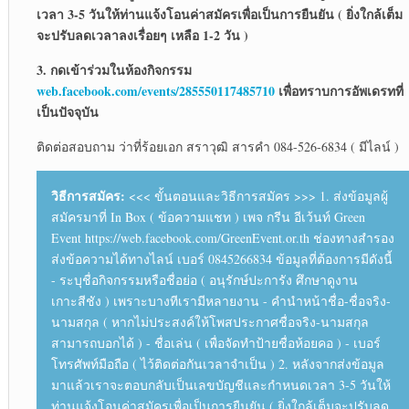
เวลา 3-5 วันให้ท่านแจ้งโอนค่าสมัครเพื่อเป็นการยืนยัน ( ยิ่งใกล้เต็ม
จะปรับลดเวลาลงเรื่อยๆ เหลือ 1-2 วัน )
3. กดเข้าร่วมในห้องกิจกรรม
web.facebook.com/events/285550117485710
เพื่อทราบการอัพเดรทที่
เป็นปัจจุบัน
ติดต่อสอบถาม ว่าที่ร้อยเอก สราวุฒิ สารคำ 084-526-6834 ( มีไลน์ )
วิธีการสมัคร:
<<< ขั้นตอนและวิธีการสมัคร >>> 1. ส่งข้อมูลผู้
สมัครมาที่ In Box ( ข้อความแชท ) เพจ กรีน อีเว้นท์ Green
Event https://web.facebook.com/GreenEvent.or.th ช่องทางสำรอง
ส่งข้อความได้ทางไลน์ เบอร์ 0845266834 ข้อมูลที่ต้องการมีดังนี้
- ระบุชื่อกิจกรรมหรือชื่อย่อ ( อนุรักษ์ปะการัง ศึกษาดูงาน
เกาะสีชัง ) เพราะบางทีเรามีหลายงาน - คำนำหน้าชื่อ-ชื่อจริง-
นามสกุล ( หากไม่ประสงค์ให้โพสประกาศชื่อจริง-นามสกุล
สามารถบอกได้ ) - ชื่อเล่น ( เพื่อจัดทำป้ายชื่อห้อยคอ ) - เบอร์
โทรศัพท์มือถือ ( ไว้ติดต่อกันเวลาจำเป็น ) 2. หลังจากส่งข้อมูล
มาแล้วเราจะตอบกลับเป็นเลขบัญชีและกำหนดเวลา 3-5 วันให้
ท่านแจ้งโอนค่าสมัครเพื่อเป็นการยืนยัน ( ยิ่งใกล้เต็มจะปรับลด