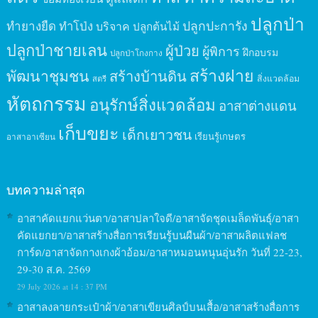
ปลูกป่า
ปลูกปะการัง
ทำยางยืด
ทำโป่ง
บริจาค
ปลูกต้นไม้
ปลูกป่าชายเลน
ผู้ป่วย
ผู้พิการ
ฝึกอบรม
ปลูกป่าโกงกาง
สร้างฝาย
พัฒนาชุมชน
สร้างบ้านดิน
สิ่งแวดล้อม
สตรี
หัตถกรรม
อนุรักษ์สิ่งแวดล้อม
อาสาต่างแดน
เก็บขยะ
เด็กเยาวชน
เรียนรู้เกษตร
อาสาอาเซียน
บทความล่าสุด
อาสาคัดแยกแว่นตา/อาสาปลาใจดี/อาสาจัดชุดเมล็ดพันธุ์/อาสา
คัดแยกยา/อาสาสร้างสื่อการเรียนรู้บนผืนผ้า/อาสาผลิตแฟลช
การ์ด/อาสาจัดกางเกงผ้าอ้อม/อาสาหมอนหนุนอุ่นรัก วันที่ 22-23,
29-30 ส.ค. 2569
29 July 2026 at 14 : 37 PM
อาสาลงลายกระเป๋าผ้า/อาสาเขียนศิลป์บนเสื้อ/อาสาสร้างสื่อการ