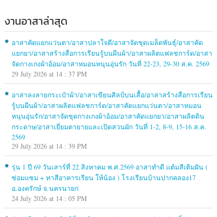
งานอาสาล่าสุด
อาสาคัดแยกแว่นตา/อาสาปลาใจดี/อาสาจัดชุดเมล็ดพันธุ์/อาสาคัด
แยกยา/อาสาสร้างสื่อการเรียนรู้บนผืนผ้า/อาสาผลิตแฟลชการ์ด/อาสา
จัดกางเกงผ้าอ้อม/อาสาหมอนหนุนอุ่นรัก วันที่ 22-23, 29-30 ส.ค. 2569
29 July 2026 at 14 : 37 PM
อาสาลงลายกระเป๋าผ้า/อาสาเขียนศิลป์บนเสื้อ/อาสาสร้างสื่อการเรียน
รู้บนผืนผ้า/อาสาผลิตแฟลชการ์ด/อาสาคัดแยกแว่นตา/อาสาหมอน
หนุนอุ่นรัก/อาสาจัดชุดกางเกงผ้าอ้อม/อาสาคัดแยกยา/อาสาผลิตดิน
กระดาษ/อาสาเยี่ยมตายายและเปิดสวนผัก วันที่ 1-2, 8-9, 15-16 ส.ค.
2569
29 July 2026 at 14 : 39 PM
รุ่น 1 ปี 69 วันเสาร์ที่ 22 สิงหาคม พ.ศ.2569 อาสาทำดี แต้มสีเติมฝัน (
ซ่อมแซม + ทาสีอาคารเรียน ให้น้อง ) โรงเรียนบ้านปากคลอง17
อ.องครักษ์ จ.นครนายก
24 July 2026 at 14 : 05 PM