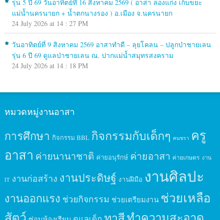
รุ่น 5 ปี 69 วันอาทิตย์ที่ 16 สิงหาคม 2569 ( อาสา ล่องแก่ง เก็บขยะ
แม่น้ำนครนายก + น้ำตกนางรอง ) อ.เมือง จ.นครนายก
24 July 2026 at 14 : 27 PM
วันอาทิตย์ที่ 9 สิงหาคม 2569 อาสาทำดี – ลุยโคลน – ปลูกป่าชายเลน
รุ่น 6 ปี 69 ดูแลป่าชายเลน ณ. ปากแม่น้ำสมุทรสงคราม
24 July 2026 at 14 : 18 PM
หมวดหมู่งานอาสา
ครู
กิจกรรมกับเด็กๆ
การศึกษา
กิจกรรม BBL
คนชรา
อาสา
ค่ายนานาชาติ
ค่ายอาสา
ค่ายอนุรักษ์
ค่ายเกษตร
งาน
งานศิลปะ
งานประดิษฐ์
งานก่อสร้าง
งานฝีมือ
IT
ช่วยเหลือ
งานออกแรง
ช่วยกิจกรรม
ช่วยเตรียมงาน
สัตว์
ทาสี
ทำความสะอาด
ดูแลเด็ก
ซ่อมห้องเรียน