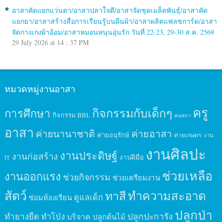
อาสาคัดแยกแว่นตา/อาสาปลาใจดี/อาสาจัดชุดเมล็ดพันธุ์/อาสาคัด
แยกยา/อาสาสร้างสื่อการเรียนรู้บนผืนผ้า/อาสาผลิตแฟลชการ์ด/อาสา
จัดกางเกงผ้าอ้อม/อาสาหมอนหนุนอุ่นรัก วันที่ 22-23, 29-30 ส.ค. 2569
29 July 2026 at 14 : 37 PM
หมวดหมู่งานอาสา
ครู
กิจกรรมกับเด็กๆ
การศึกษา
กิจกรรม BBL
คนชรา
อาสา
ค่ายนานาชาติ
ค่ายอาสา
ค่ายอนุรักษ์
ค่ายเกษตร
งาน
งานศิลปะ
งานประดิษฐ์
งานก่อสร้าง
งานฝีมือ
IT
ช่วยเหลือ
งานออกแรง
ช่วยกิจกรรม
ช่วยเตรียมงาน
สัตว์
ทาสี
ทำความสะอาด
ดูแลเด็ก
ซ่อมห้องเรียน
ปลูกป่า
ปลูกปะการัง
ทำยางยืด
ทำโป่ง
บริจาค
ปลูกต้นไม้