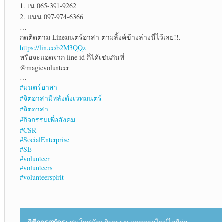
1. เน 065-391-9262
2. แนน 097-974-6366
…
กดติดตาม Lineมนตร์อาสา ตามลิ้งค์ข้างล่างนี่ไว้เลย!!.
https://lin.ee/b2M3QQz
หรือจะแอดจาก line id ก็ได้เช่นกันที่
@magicvolunteer
…
#มนตร์อาสา
#จิตอาสามีพลังดั่งเวทมนตร์
#จิตอาสา
#กิจกรรมเพื่อสังคม
#CSR
#SocialEnterprise
#SE
#volunteer
#volunteers
#volunteerspirit
วิธีการสมัคร:
สนใจสมัครกิจกรรม แอดจากไลน์ไอดีว่า