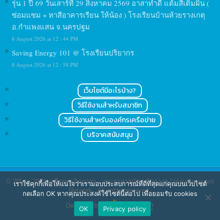
รุ่น 1 ปี 69 วันเสาร์ที่ 29 สิงหาคม 2569 อาสาทำดี แต้มสีเติมฝัน (
ซ่อมแซม + ทาสีอาคารเรียน ให้น้อง ) โรงเรียนบ้านห้วยรางเกตุ
อ.กำแพงแสน จ.นครปฐม
8 August 2026 at 12 : 44 PM
Saving Energy 101 @ โรงเรียนปริยากร
8 August 2026 at 12 : 58 PM
เว็บไซต์มีอะไรบ้าง?
วิธีใช้งานสำหรับสมาชิก
วิธีใช้งานสำหรับองค์กรเครือข่าย
บริจาคสนับสนุน
© 2004 - 2024
เครือข่ายจิตอาสา : งานอาสาสมัคร จิตอาสา | Volunteerspirit
เราใช้คุกกี้เพื่อให้แน่ใจว่าเรามอบประสบการณ์ที่ดีที่สุดแก่คุณบนเว็บไซต์
Network
. All rights reserved.
กดเลือก OK หากคุณประสงค์ใช้ไซต์นี้ต่อไป เพื่อยอมรับ cookies
Designed by
OK
Privacy policy