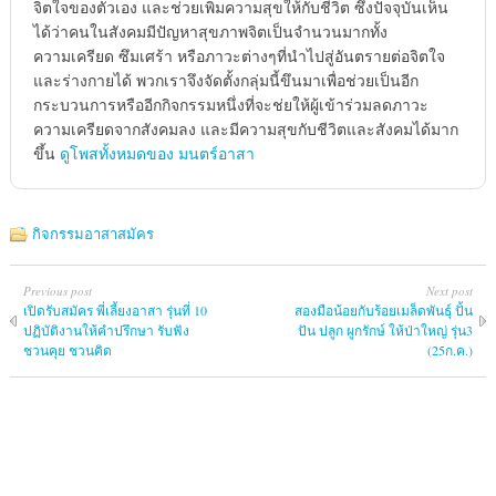
จิตใจของตัวเอง และช่วยเพิ่มความสุขให้กับชีวิต ซึ่งปัจจุบันเห็น
ได้ว่าคนในสังคมมีปัญหาสุขภาพจิตเป็นจำนวนมากทั้ง
ความเครียด ซึมเศร้า หรือภาวะต่างๆที่นำไปสู่อันตรายต่อจิตใจ
และร่างกายได้ พวกเราจึงจัดตั้งกลุ่มนี้ขึนมาเพื่อช่วยเป็นอีก
กระบวนการหรืออีกกิจกรรมหนึ่งที่จะช่ยให้ผู้เข้าร่วมลดภาวะ
ความเครียดจากสังคมลง และมีความสุขกับชีวิตและสังคมได้มาก
ขึ้น
ดูโพสทั้งหมดของ มนตร์อาสา
กิจกรรมอาสาสมัคร
Previous post
Next post
เปิดรับสมัคร พี่เลี้ยงอาสา รุ่นที่ 10
สองมือน้อยกับร้อยเมล็ดพันธุ์ ปั้น
ปฏิบัติงานให้คำปรึกษา รับฟัง
ปัน ปลูก ผูกรักษ์ ให้ป่าใหญ่ รุ่น3
ชวนคุย ชวนคิด
(25ก.ค.)