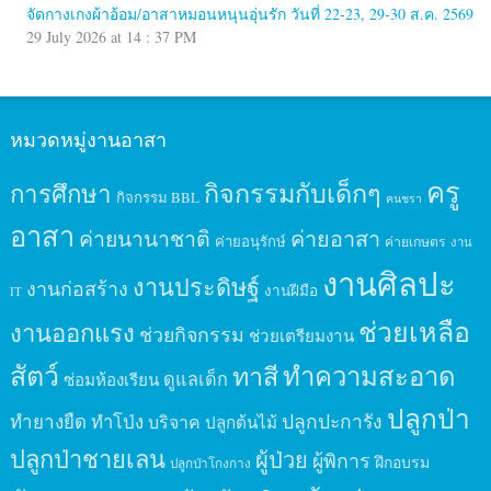
จัดกางเกงผ้าอ้อม/อาสาหมอนหนุนอุ่นรัก วันที่ 22-23, 29-30 ส.ค. 2569
29 July 2026 at 14 : 37 PM
หมวดหมู่งานอาสา
ครู
กิจกรรมกับเด็กๆ
การศึกษา
กิจกรรม BBL
คนชรา
อาสา
ค่ายนานาชาติ
ค่ายอาสา
ค่ายอนุรักษ์
ค่ายเกษตร
งาน
งานศิลปะ
งานประดิษฐ์
งานก่อสร้าง
งานฝีมือ
IT
ช่วยเหลือ
งานออกแรง
ช่วยกิจกรรม
ช่วยเตรียมงาน
สัตว์
ทาสี
ทำความสะอาด
ดูแลเด็ก
ซ่อมห้องเรียน
ปลูกป่า
ปลูกปะการัง
ทำยางยืด
ทำโป่ง
บริจาค
ปลูกต้นไม้
ปลูกป่าชายเลน
ผู้ป่วย
ผู้พิการ
ฝึกอบรม
ปลูกป่าโกงกาง