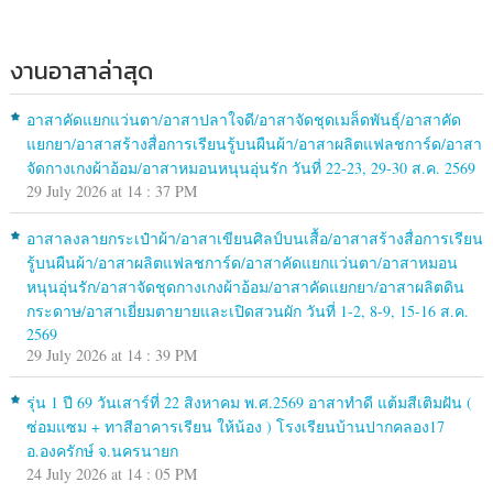
งานอาสาล่าสุด
อาสาคัดแยกแว่นตา/อาสาปลาใจดี/อาสาจัดชุดเมล็ดพันธุ์/อาสาคัด
แยกยา/อาสาสร้างสื่อการเรียนรู้บนผืนผ้า/อาสาผลิตแฟลชการ์ด/อาสา
จัดกางเกงผ้าอ้อม/อาสาหมอนหนุนอุ่นรัก วันที่ 22-23, 29-30 ส.ค. 2569
29 July 2026 at 14 : 37 PM
อาสาลงลายกระเป๋าผ้า/อาสาเขียนศิลป์บนเสื้อ/อาสาสร้างสื่อการเรียน
รู้บนผืนผ้า/อาสาผลิตแฟลชการ์ด/อาสาคัดแยกแว่นตา/อาสาหมอน
หนุนอุ่นรัก/อาสาจัดชุดกางเกงผ้าอ้อม/อาสาคัดแยกยา/อาสาผลิตดิน
กระดาษ/อาสาเยี่ยมตายายและเปิดสวนผัก วันที่ 1-2, 8-9, 15-16 ส.ค.
2569
29 July 2026 at 14 : 39 PM
รุ่น 1 ปี 69 วันเสาร์ที่ 22 สิงหาคม พ.ศ.2569 อาสาทำดี แต้มสีเติมฝัน (
ซ่อมแซม + ทาสีอาคารเรียน ให้น้อง ) โรงเรียนบ้านปากคลอง17
อ.องครักษ์ จ.นครนายก
24 July 2026 at 14 : 05 PM