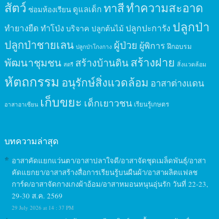
สัตว์
ทาสี
ทำความสะอาด
ดูแลเด็ก
ซ่อมห้องเรียน
ปลูกป่า
ปลูกปะการัง
ทำยางยืด
ทำโป่ง
บริจาค
ปลูกต้นไม้
ปลูกป่าชายเลน
ผู้ป่วย
ผู้พิการ
ฝึกอบรม
ปลูกป่าโกงกาง
สร้างฝาย
พัฒนาชุมชน
สร้างบ้านดิน
สิ่งแวดล้อม
สตรี
หัตถกรรม
อนุรักษ์สิ่งแวดล้อม
อาสาต่างแดน
เก็บขยะ
เด็กเยาวชน
เรียนรู้เกษตร
อาสาอาเซียน
บทความล่าสุด
อาสาคัดแยกแว่นตา/อาสาปลาใจดี/อาสาจัดชุดเมล็ดพันธุ์/อาสา
คัดแยกยา/อาสาสร้างสื่อการเรียนรู้บนผืนผ้า/อาสาผลิตแฟลช
การ์ด/อาสาจัดกางเกงผ้าอ้อม/อาสาหมอนหนุนอุ่นรัก วันที่ 22-23,
29-30 ส.ค. 2569
29 July 2026 at 14 : 37 PM