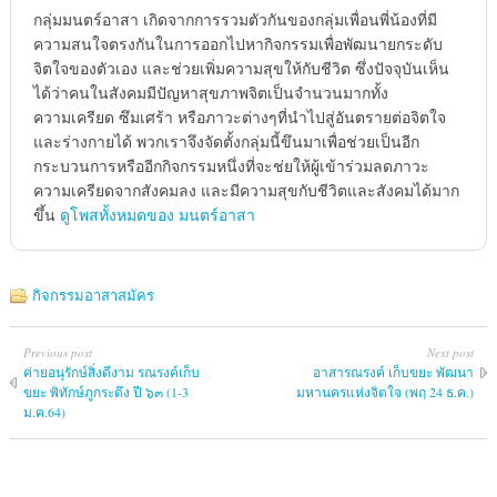
กลุ่มมนตร์อาสา เกิดจากการรวมตัวกันของกลุ่มเพื่อนพี่น้องที่มี
ความสนใจตรงกันในการออกไปหากิจกรรมเพื่อพัฒนายกระดับ
จิตใจของตัวเอง และช่วยเพิ่มความสุขให้กับชีวิต ซึ่งปัจจุบันเห็น
ได้ว่าคนในสังคมมีปัญหาสุขภาพจิตเป็นจำนวนมากทั้ง
ความเครียด ซึมเศร้า หรือภาวะต่างๆที่นำไปสู่อันตรายต่อจิตใจ
และร่างกายได้ พวกเราจึงจัดตั้งกลุ่มนี้ขึนมาเพื่อช่วยเป็นอีก
กระบวนการหรืออีกกิจกรรมหนึ่งที่จะช่ยให้ผู้เข้าร่วมลดภาวะ
ความเครียดจากสังคมลง และมีความสุขกับชีวิตและสังคมได้มาก
ขึ้น
ดูโพสทั้งหมดของ มนตร์อาสา
กิจกรรมอาสาสมัคร
Previous post
Next post
ค่ายอนุรักษ์สิ่งดีงาม รณรงค์เก็บ
อาสารณรงค์ เก็บขยะ พัฒนา
ขยะ พิทักษ์ภูกระดึง ปี ๖๓ (1-3
มหานครแห่งจิตใจ (พฤ 24 ธ.ค.)
ม.ค.64)