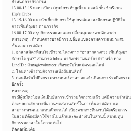
กำหนดการกิจกรรม
13.00-13.15 ลงทะเบียน (ศูนย์การค้ายูเนี่ยน มอลล์ ชั้น 5 บริเวณ
Hip’s Club)
13.15-16.00 แนะนำเกี่ยวกับการใช้อุปกรณ์และลงมือภาคปฏิบัติใน
การเพ้นท์ถุงยา ตามภารกิจ
16.00-17.00 สรุปกิจกรรมและแลกเปลี่ยนมุมมองจากจิตอาสา
หมายเหตุ : กำหนดการอาจมีการเปลี่ยนแปลงตามความเหมาะสม
ขั้นตอนการสมัคร
1. อาสาสมัครที่สนใจเข้าร่วมโครงการ “อาสากลางกรุง เพ้นท์ถุงยา
รักษาใจ รุ่น7” สามารถ inbox มายังเพจ “มนตร์อาสา” หรือ ทาง
LineID : @magicvolunteer เพื่อขอรับใบสมัครออนไลน์
2. โอนค่าเข้าร่วมกิจกรรมเพื่อยืนยันสิทธิ์
3. ก่อนถึงวันไปกิจกรรมทางมนตร์อาสา จะแจ้งเตือนการร่วมกิจกรรม
อีกครั้ง
หมายเหตุ
กรณีผู้สมัครโอนเงินยืนยันการเข้าร่วมกิจกรรมแล้ว แต่มีความจำเป็น
ต้องขอยกเลิก ทางทีมงานขอสงวนสิทธิ์ในการคืนค่าสมัคร แต่
สามารถหาคนมาแทนตัวท่านได้ เนื่องจากทางทีมงานได้เตรียมการ
ในส่วนที่ต้องมีค่าใช้จ่ายไปแล้วและจะนำเงินในส่วนนี้ สมทบทุน
กิจกรรมอาสาในโอกาสต่อไป
ติดต่อเพิ่มเติม