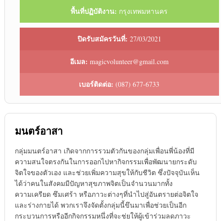
พื้นที่ปฏิบัติงาน:
กรุงเทพมหานคร
ปิดรับสมัครวันที่:
27/03/2021
อีเมล:
magicvolunteer@gmail.com
เบอร์ติดต่อ:
(087) 677-6733
มนตร์อาสา
กลุ่มมนตร์อาสา เกิดจากการรวมตัวกันของกลุ่มเพื่อนพี่น้องที่มี
ความสนใจตรงกันในการออกไปหากิจกรรมเพื่อพัฒนายกระดับ
จิตใจของตัวเอง และช่วยเพิ่มความสุขให้กับชีวิต ซึ่งปัจจุบันเห็น
ได้ว่าคนในสังคมมีปัญหาสุขภาพจิตเป็นจำนวนมากทั้ง
ความเครียด ซึมเศร้า หรือภาวะต่างๆที่นำไปสู่อันตรายต่อจิตใจ
และร่างกายได้ พวกเราจึงจัดตั้งกลุ่มนี้ขึนมาเพื่อช่วยเป็นอีก
กระบวนการหรืออีกกิจกรรมหนึ่งที่จะช่ยให้ผู้เข้าร่วมลดภาวะ