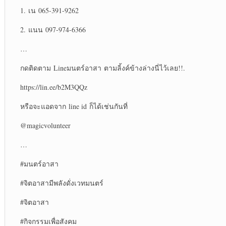
1.
เน
065-391-9262
2.
แนน
097-974-6366
…
กดติดตาม
Line
มนตร์อาสา
ตามลิ้งค์ข้างล่างนี่ไว้เลย
!!.
https://lin.ee/b2M3QQz
หรือจะแอดจาก
line id
ก็ได้เช่นกันที่
@magicvolunteer
…
#
มนตร์อาสา
#
จิตอาสามีพลังดั่งเวทมนตร์
#
จิตอาสา
#
กิจกรรมเพื่อสังคม