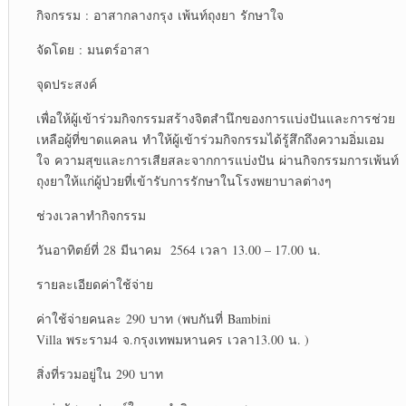
กิจกรรม
:
อาสากลางกรุง
เพ้นท์ถุงยา
รักษาใจ
จัดโดย
:
มนตร์อาสา
จุดประสงค์
เพื่อให้ผู้เข้าร่วมกิจกรรมสร้างจิตสำนึกของการแบ่งปันและการช่วย
เหลือผู้ที่ขาดแคลน
ทำให้ผู้เข้าร่วมกิจกรรมได้รู้สึกถึงความอิ่มเอม
ใจ
ความสุขและการเสียสละจากการแบ่งปัน
ผ่านกิจกรรมการเพ้นท์
ถุงยาให้แก่ผู้ป่วยที่เข้ารับการรักษาในโรงพยาบาลต่างๆ
ช่วงเวลาทำกิจกรรม
วันอาทิตย์ที่
28
มีนาคม
2564
เวลา
13.00 – 17.00
น
.
รายละเอียดค่าใช้จ่าย
ค่าใช้จ่ายคนละ
290
บาท
(
พบกันที่
Bambini
Villa
พระราม
4
จ
.
กรุงเทพมหานคร
เวลา
13.00
น
. )
สิ่งที่รวมอยู่ใน
290
บาท