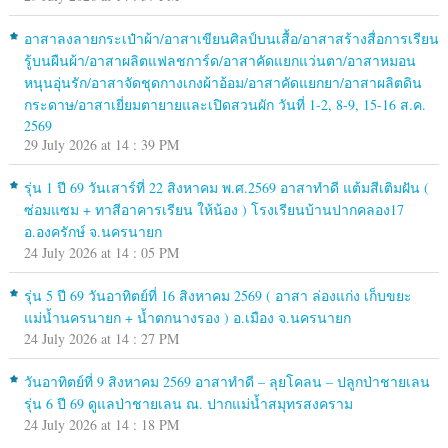
อาสาลงลายกระเป๋าผ้า/อาสาเขียนศิลป์บนเสื้อ/อาสาสร้างสื่อการเรียน
รู้บนผืนผ้า/อาสาผลิตแฟลชการ์ด/อาสาคัดแยกแว่นตา/อาสาหมอน
หนุนอุ่นรัก/อาสาจัดชุดกางเกงผ้าอ้อม/อาสาคัดแยกยา/อาสาผลิตดิน
กระดาษ/อาสาเยี่ยมตายายและเปิดสวนผัก วันที่ 1-2, 8-9, 15-16 ส.ค.
2569
29 July 2026 at 14 : 39 PM
รุ่น 1 ปี 69 วันเสาร์ที่ 22 สิงหาคม พ.ศ.2569 อาสาทำดี แต้มสีเติมฝัน (
ซ่อมแซม + ทาสีอาคารเรียน ให้น้อง ) โรงเรียนบ้านปากคลอง17
อ.องครักษ์ จ.นครนายก
24 July 2026 at 14 : 05 PM
รุ่น 5 ปี 69 วันอาทิตย์ที่ 16 สิงหาคม 2569 ( อาสา ล่องแก่ง เก็บขยะ
แม่น้ำนครนายก + น้ำตกนางรอง ) อ.เมือง จ.นครนายก
24 July 2026 at 14 : 27 PM
วันอาทิตย์ที่ 9 สิงหาคม 2569 อาสาทำดี – ลุยโคลน – ปลูกป่าชายเลน
รุ่น 6 ปี 69 ดูแลป่าชายเลน ณ. ปากแม่น้ำสมุทรสงคราม
24 July 2026 at 14 : 18 PM