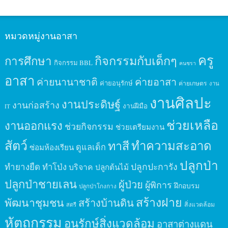
หมวดหมู่งานอาสา
ครู
กิจกรรมกับเด็กๆ
การศึกษา
กิจกรรม BBL
คนชรา
อาสา
ค่ายนานาชาติ
ค่ายอาสา
ค่ายอนุรักษ์
ค่ายเกษตร
งาน
งานศิลปะ
งานประดิษฐ์
งานก่อสร้าง
งานฝีมือ
IT
ช่วยเหลือ
งานออกแรง
ช่วยกิจกรรม
ช่วยเตรียมงาน
สัตว์
ทาสี
ทำความสะอาด
ดูแลเด็ก
ซ่อมห้องเรียน
ปลูกป่า
ปลูกปะการัง
ทำยางยืด
ทำโป่ง
บริจาค
ปลูกต้นไม้
ปลูกป่าชายเลน
ผู้ป่วย
ผู้พิการ
ฝึกอบรม
ปลูกป่าโกงกาง
สร้างฝาย
พัฒนาชุมชน
สร้างบ้านดิน
สิ่งแวดล้อม
สตรี
หัตถกรรม
อนุรักษ์สิ่งแวดล้อม
อาสาต่างแดน