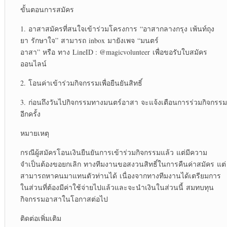
ขั้นตอนการสมัคร
1.
อาสาสมัครที่สนใจเข้าร่วมโครงการ
“
อาสากลางกรุง
เพ้นท์ถุง
ยา
รักษาใจ
”
สามารถ
inbox
มายังเพจ
“
มนตร์
อาสา
”
หรือ
ทาง
LineID : @magicvolunteer
เพื่อขอรับใบสมัคร
ออนไลน์
2.
โอนค่าเข้าร่วมกิจกรรมเพื่อยืนยันสิทธิ์
3.
ก่อนถึงวันไปกิจกรรมทางมนตร์อาสา
จะแจ้งเตือนการร่วมกิจกรรม
อีกครั้ง
หมายเหตุ
กรณีผู้สมัครโอนเงินยืนยันการเข้าร่วมกิจกรรมแล้ว
แต่มีความ
จำเป็นต้องขอยกเลิก
ทางทีมงานขอสงวนสิทธิ์ในการคืนค่าสมัคร
แต่
สามารถหาคนมาแทนตัวท่านได้
เนื่องจากทางทีมงานได้เตรียมการ
ในส่วนที่ต้องมีค่าใช้จ่ายไปแล้วและจะนำเงินในส่วนนี้
สมทบทุน
กิจกรรมอาสาในโอกาสต่อไป
ติดต่อเพิ่มเติม