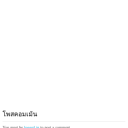
โพสคอมเม้น
You must be
logged in
to post a comment.