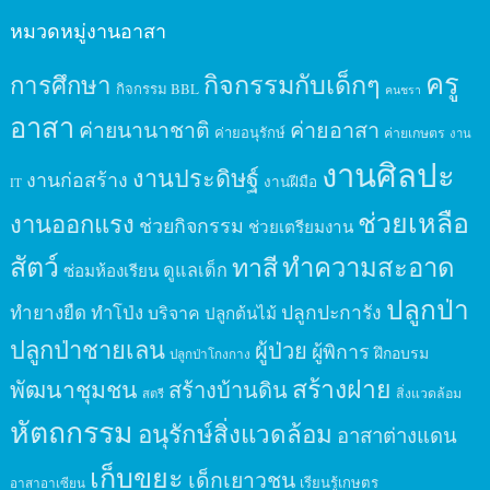
หมวดหมู่งานอาสา
ครู
กิจกรรมกับเด็กๆ
การศึกษา
กิจกรรม BBL
คนชรา
อาสา
ค่ายนานาชาติ
ค่ายอาสา
ค่ายอนุรักษ์
ค่ายเกษตร
งาน
งานศิลปะ
งานประดิษฐ์
งานก่อสร้าง
งานฝีมือ
IT
ช่วยเหลือ
งานออกแรง
ช่วยกิจกรรม
ช่วยเตรียมงาน
สัตว์
ทาสี
ทำความสะอาด
ดูแลเด็ก
ซ่อมห้องเรียน
ปลูกป่า
ปลูกปะการัง
ทำยางยืด
ทำโป่ง
บริจาค
ปลูกต้นไม้
ปลูกป่าชายเลน
ผู้ป่วย
ผู้พิการ
ฝึกอบรม
ปลูกป่าโกงกาง
สร้างฝาย
พัฒนาชุมชน
สร้างบ้านดิน
สิ่งแวดล้อม
สตรี
หัตถกรรม
อนุรักษ์สิ่งแวดล้อม
อาสาต่างแดน
เก็บขยะ
เด็กเยาวชน
เรียนรู้เกษตร
อาสาอาเซียน