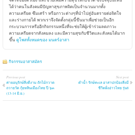
ได้ว่าคนในสังคมมีปัญหาสุขภาพจิตเป็นจำนวนมากทั้ง
ความเครียด ซึมเศร้า หรือภาวะต่างๆที่นำไปสู่อันตรายต่อจิตใจ
และร่างกายได้ พวกเราจึงจัดตั้งกลุ่มนี้ขึนมาเพื่อช่วยเป็นอีก
กระบวนการหรืออีกกิจกรรมหนึ่งที่จะช่ยให้ผู้เข้าร่วมลดภาวะ
ความเครียดจากสังคมลง และมีความสุขกับชีวิตและสังคมได้มาก
ขึ้น
ดูโพสทั้งหมดของ มนตร์อาสา
กิจกรรมอาสาสมัคร
Previous post
Next post
ค่ายอนุรักษ์สิ่งดีงาม ถักไม้กวาด
ดำน้ำ รักษ์ทะเล อาสาปกป้องสิ่งมี
ถวายวัด กุ้ยหลินเมืองไทย ปี ๖๓
ชีวิตฝั่งอ่าวไทย รุ่น8
(13-14 มิ.ย.)