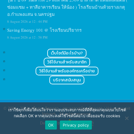
ซ่อมแซม + ทาสีอาคารเรียน ให้น้อง ) โรงเรียนบ้านห้วยรางเกตุ
อ.กำแพงแสน จ.นครปฐม
8 August 2026 at 12 : 44 PM
Saving Energy 101 @ โรงเรียนปริยากร
8 August 2026 at 12 : 58 PM
เว็บไซต์มีอะไรบ้าง?
วิธีใช้งานสำหรับสมาชิก
วิธีใช้งานสำหรับองค์กรเครือข่าย
บริจาคสนับสนุน
© 2004 - 2024
เครือข่ายจิตอาสา : งานอาสาสมัคร จิตอาสา | Volunteerspirit
เราใช้คุกกี้เพื่อให้แน่ใจว่าเรามอบประสบการณ์ที่ดีที่สุดแก่คุณบนเว็บไซต์
Network
. All rights reserved.
กดเลือก OK หากคุณประสงค์ใช้ไซต์นี้ต่อไป เพื่อยอมรับ cookies
Designed by
OK
Privacy policy