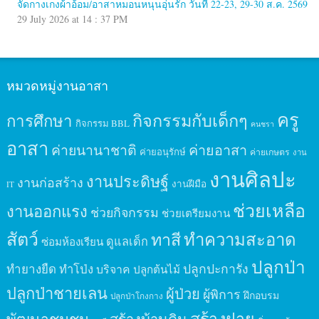
จัดกางเกงผ้าอ้อม/อาสาหมอนหนุนอุ่นรัก วันที่ 22-23, 29-30 ส.ค. 2569
29 July 2026 at 14 : 37 PM
หมวดหมู่งานอาสา
ครู
กิจกรรมกับเด็กๆ
การศึกษา
กิจกรรม BBL
คนชรา
อาสา
ค่ายนานาชาติ
ค่ายอาสา
ค่ายอนุรักษ์
ค่ายเกษตร
งาน
งานศิลปะ
งานประดิษฐ์
งานก่อสร้าง
งานฝีมือ
IT
ช่วยเหลือ
งานออกแรง
ช่วยกิจกรรม
ช่วยเตรียมงาน
สัตว์
ทาสี
ทำความสะอาด
ดูแลเด็ก
ซ่อมห้องเรียน
ปลูกป่า
ปลูกปะการัง
ทำยางยืด
ทำโป่ง
บริจาค
ปลูกต้นไม้
ปลูกป่าชายเลน
ผู้ป่วย
ผู้พิการ
ฝึกอบรม
ปลูกป่าโกงกาง
สร้างฝาย