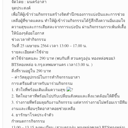
จัดโดย : มนตร์อาสา
จุดประสงค์
เพื่อให้ผู้เข้าร่วมกิจกรรมสร้างจิตสำนึกของการแบ่งปันและการช่วย
เหลือผู้ที่ขาดแคลน ทำให้ผู้เข้าร่วมกิจกรรมได้รู้สึกถึงความอิ่มเอมใจ
ความสุขและการเสียสละจากการแบ่งปัน ผ่านกิจกรรมการเพ้นท์เสื้อ
ให้น้องๆด้อยโอกาส
ช่วงเวลาทำกิจกรรม
วันที่ 25 เมษายน 2564 เวลา 13:00 – 17.00 น.
รายละเอียดค่าใช้จ่าย
ค่าใช้จ่ายคนละ 290 บาท (พบกันที่ สวนครูองุ่น ทองหล่อซอย3
BTSทองหล่อ จ.กรุงเทพมหานคร เวลา13.00 น. )
สิ่งที่รวมอยู่ใน 290 บาท
– ค่าวัสดุอุปกรณ์ในการทำกิจกรรมอาสา
การเตรียมตัวสาหรับมาร่วมกิจกรรม
1. หัวใจที่พร้อมเติมเต็มความสุข
2. จิตใจอาสาที่พร้อมไปปรับเปลี่ยนสังคมและสิ่งแวดล้อมให้ดีขึ้น
3. ร่างกายที่พร้อมลุยกับงานกิจกรรม แต่หากร่างกายไม่พร้อมเรามีทีม
งานและเพื่อนๆจิตอาสาคอยช่วยเหลือ
4. ยารักษาโรคประจำตัว
กำหนดการกิจกรรม
13.00 – 13.15 ลงทะเบียน (สวนครูองุ่น ทองหล่อซอย3 BTSทองหล่อ)