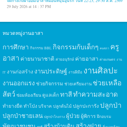
จัดกางเกงผ้าอ้อม/อาสาหมอนหนุนอุ่นรัก วันที่ 22-23, 29-30 ส.ค. 2569
29 July 2026 at 14 : 37 PM
หมวดหมู่งานอาสา
ครู
กิจกรรมกับเด็กๆ
การศึกษา
กิจกรรม BBL
คนชรา
อาสา
ค่ายนานาชาติ
ค่ายอาสา
ค่ายอนุรักษ์
ค่ายเกษตร
งาน
งานศิลปะ
งานประดิษฐ์
งานก่อสร้าง
งานฝีมือ
IT
ช่วยเหลือ
งานออกแรง
ช่วยกิจกรรม
ช่วยเตรียมงาน
สัตว์
ทาสี
ทำความสะอาด
ดูแลเด็ก
ซ่อมห้องเรียน
ปลูกป่า
ปลูกปะการัง
ทำยางยืด
ทำโป่ง
บริจาค
ปลูกต้นไม้
ปลูกป่าชายเลน
ผู้ป่วย
ผู้พิการ
ฝึกอบรม
ปลูกป่าโกงกาง
สร้างฝาย
พัฒนาชุมชน
สร้างบ้านดิน
สิ่งแวดล้อม
สตรี