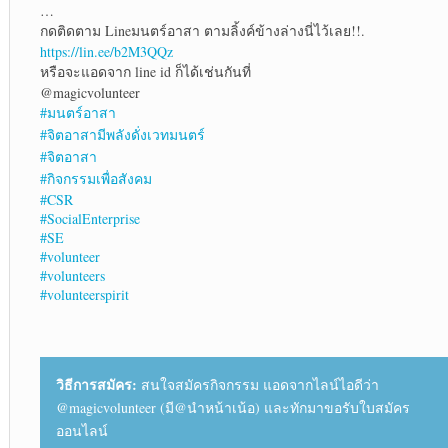
…
กดติดตาม Lineมนตร์อาสา ตามลิ้งค์ข้างล่างนี่ไว้เลย!!.
https://lin.ee/b2M3QQz
หรือจะแอดจาก line id ก็ได้เช่นกันที่
@magicvolunteer
#มนตร์อาสา
#จิตอาสามีพลังดั่งเวทมนตร์
#จิตอาสา
#กิจกรรมเพื่อสังคม
#CSR
#SocialEnterprise
#SE
#volunteer
#volunteers
#volunteerspirit
วิธีการสมัคร:
สนใจสมัครกิจกรรม แอดจากไลน์ไอดีว่า
@magicvolunteer (มี@นำหน้าเน้อ) และทักมาขอรับใบสมัคร
ออนไลน์