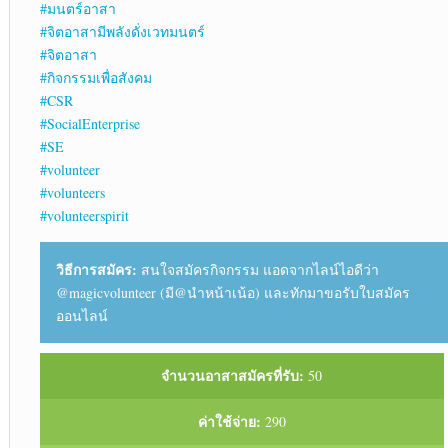
#มนตร์อาสา
#จิตอาสามีพลังดั่งเวทมนตร์
#จิตอาสา
#กิจกรรมเพื่อสังคม
#CSR
#SocialEnterprise
#SE
#volunteer
#volunteers
#volunteerspirit
วิธีการสมัคร:
สนใจสมัครกิจกรรม แอดจากไลน์ไอดีว่า
@magicvolunteer (มี@นำหน้าเน้อ) และทักมาขอรับใบสมัคร
ออนไลน์
จำนวนอาสาสมัครที่รับ:
50
ค่าใช้จ่าย:
290