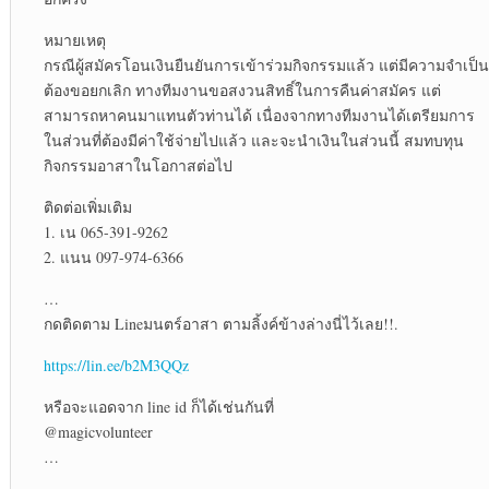
หมายเหตุ
กรณีผู้สมัครโอนเงินยืนยันการเข้าร่วมกิจกรรมแล้ว แต่มีความจำเป็น
ต้องขอยกเลิก ทางทีมงานขอสงวนสิทธิ์ในการคืนค่าสมัคร แต่
สามารถหาคนมาแทนตัวท่านได้ เนื่องจากทางทีมงานได้เตรียมการ
ในส่วนที่ต้องมีค่าใช้จ่ายไปแล้ว และจะนำเงินในส่วนนี้ สมทบทุน
กิจกรรมอาสาในโอกาสต่อไป
ติดต่อเพิ่มเติม
1. เน 065-391-9262
2. แนน 097-974-6366
…
กดติดตาม Lineมนตร์อาสา ตามลิ้งค์ข้างล่างนี่ไว้เลย!!.
https://lin.ee/b2M3QQz
หรือจะแอดจาก line id ก็ได้เช่นกันที่
@magicvolunteer
…