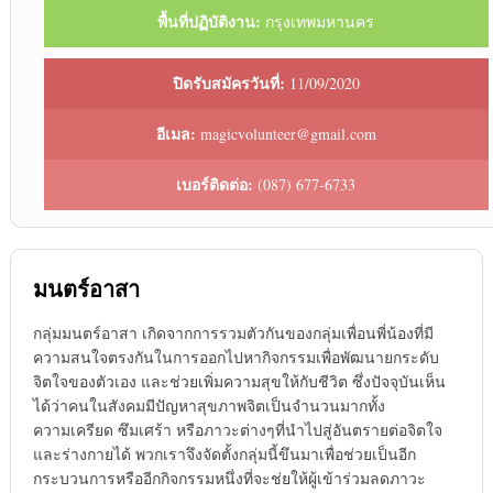
พื้นที่ปฏิบัติงาน:
กรุงเทพมหานคร
ปิดรับสมัครวันที่:
11/09/2020
อีเมล:
magicvolunteer@gmail.com
เบอร์ติดต่อ:
(087) 677-6733
มนตร์อาสา
กลุ่มมนตร์อาสา เกิดจากการรวมตัวกันของกลุ่มเพื่อนพี่น้องที่มี
ความสนใจตรงกันในการออกไปหากิจกรรมเพื่อพัฒนายกระดับ
จิตใจของตัวเอง และช่วยเพิ่มความสุขให้กับชีวิต ซึ่งปัจจุบันเห็น
ได้ว่าคนในสังคมมีปัญหาสุขภาพจิตเป็นจำนวนมากทั้ง
ความเครียด ซึมเศร้า หรือภาวะต่างๆที่นำไปสู่อันตรายต่อจิตใจ
และร่างกายได้ พวกเราจึงจัดตั้งกลุ่มนี้ขึนมาเพื่อช่วยเป็นอีก
กระบวนการหรืออีกกิจกรรมหนึ่งที่จะช่ยให้ผู้เข้าร่วมลดภาวะ