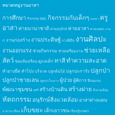
หมวดหมู่งานอาสา
ครู
กิจกรรมกับเด็กๆ
การศึกษา
กิจกรรม BBL
คนชรา
อาสา
ค่ายนานาชาติ
ค่ายอาสา
ค่ายอนุรักษ์
ค่ายเกษตร
งาน
งานศิลปะ
งานประดิษฐ์
งานก่อสร้าง
งานฝีมือ
IT
ช่วยเหลือ
งานออกแรง
ช่วยกิจกรรม
ช่วยเตรียมงาน
สัตว์
ทาสี
ทำความสะอาด
ดูแลเด็ก
ซ่อมห้องเรียน
ปลูกป่า
ปลูกปะการัง
ทำยางยืด
ทำโป่ง
บริจาค
ปลูกต้นไม้
ปลูกป่าชายเลน
ผู้ป่วย
ผู้พิการ
ฝึกอบรม
ปลูกป่าโกงกาง
สร้างฝาย
พัฒนาชุมชน
สร้างบ้านดิน
สิ่งแวดล้อม
สตรี
หัตถกรรม
อนุรักษ์สิ่งแวดล้อม
อาสาต่างแดน
เก็บขยะ
เด็กเยาวชน
เรียนรู้เกษตร
อาสาอาเซียน