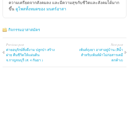
ความเครียดจากสังคมลง และมีความสุขกับชีวิตและสังคมได้มาก
ขึ้น
ดูโพสทั้งหมดของ มนตร์อาสา
กิจกรรมอาสาสมัคร
Previous post
Next post
ค่ายอนุรักษ์สิ่งดีงาม ปลูกป่า สร้าง
เพ้นท์ถุงยา อาสาอยู่บ้าน (สีน้ำ
ฝาย คืนชีวิตให้แผ่นดิน
สำหรับเพ้นท์ผ้าไม่ก่อสารเคมี
จ.กาญจนบุรี (ส. 4 กันยา )
ตกค้าง)