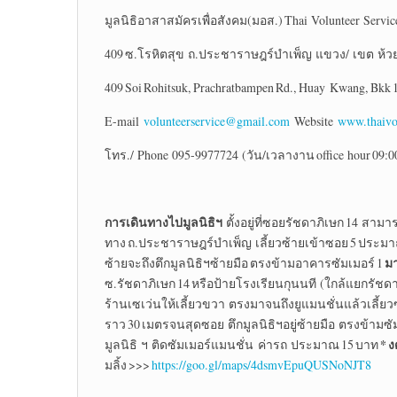
มูลนิธิอาสาสมัครเพื่อสังคม(มอส.) Thai Volunteer Servi
409 ซ.โรหิตสุข ถ.ประชาราษฎร์บำเพ็ญ แขวง/ เขต ห้ว
409 Soi Rohitsuk, Prachratbampen Rd., Huay Kwang, Bkk 
E-mail
volunteerservice@gmail.com
Website
www.thaivo
โทร./ Phone 095-9977724 (วัน/เวลางาน office hour 09:0
การเดินทางไปมูลนิธิฯ
ตั้งอยู่ที่ซอยรัชดาภิเษก 14 สาม
ทาง ถ.ประชาราษฎร์บำเพ็ญ เลี้ยวซ้ายเข้าซอย 5 ประมาณร
ม
ซ้ายจะถึงตึกมูลนิธิฯซ้ายมือ ตรงข้ามอาคารซัมเมอร์ 1
ซ.รัชดาภิเษก 14 หรือป้ายโรงเรียนกุนนที (ใกล้แยกรั
ร้านเซเว่นให้เลี้ยวขวา ตรงมาจนถึงยูแมนชั่นแล้วเลี้ย
ราว 30 เมตรจนสุดซอย ตึกมูลนิธิฯอยู่ซ้ายมือ ตรงข้ามซ
* 
มูลนิธิ ฯ ติดซัมเมอร์แมนชั่น ค่ารถ ประมาณ 15 บาท
มลิ้ง >>>
https://goo.gl/maps/4dsmvEpuQUSNoNJT8