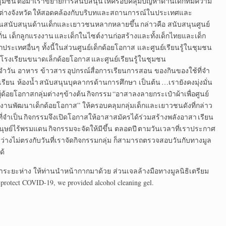
้ในชุมชน ต่อมาเราขยายการสนับสนุนให้ครอบคลุมปัญหาด้านเด็กที่มีความ
ต่างจังหวัด ให้สอดคล้องกับบริบทและสถานการณ์ในประเทศและ
่งานสนับสนุนด้านเด็กและเยาวชนหลากหลายขึ้น กล่าวคือ สนับสนุนศูนย์
ถิ่น เด็กลูกแรงงาน และเด็กในไซต์งานก่อสร้างและทั้งเด็กไทยและเด็ก
เทศอื่นๆ ทั้งนี้ในส่วนศูนย์เด็กด้อยโอกาส และศูนย์เรียนรู้ในชุมชน
็ก โรงเรียนขนาดเล็กด้อยโอกาส และศูนย์เรียนรู้ในชุมชน
ำวัน อาหาร ข้าวสาร อุปกรณ์สื่อการเรียนการสอน ของกินของใช้ที่จำ
ียน ห้องน้ำ สนับสนุนบุคลากรด้านการศึกษา เป็นต้น …เรายังคงมุ่งมั่น
้ด้อยโอกาสกลุ่มต่างๆข้างต้น กิจกรรม “อาสาลงลายกระเป๋าผ้าเพื่อศูนย์
่องานพัฒนาเด็กด้อยโอกาส” ให้ครอบคลุมกลุ่มเด็กและเยาวชนดังที่กล่าว
ี่จำเป็น กิจกรรมจึงเปิดโอกาสให้อาสาสมัครได้ร่วมสร้างพลังอาสา เรียน
นมนุษย์ไร้พรมแดน กิจกรรมจะจัดให้มีขึ้น ตลอดปี ตามวันเวลาที่เราประกาศ
่างไม่ตรงกับวันที่เราจัดกิจกรรมกลุ่ม ก็สามารถตรวจสอบวันกับทางมูล
ด้
ษาระยะห่าง ให้ท่านนำหน้ากากมาด้วย ส่วนเจลล้างมือทางมูลนิธิเตรียม
rotect COVID-19, we provided alcohol cleaning gel.