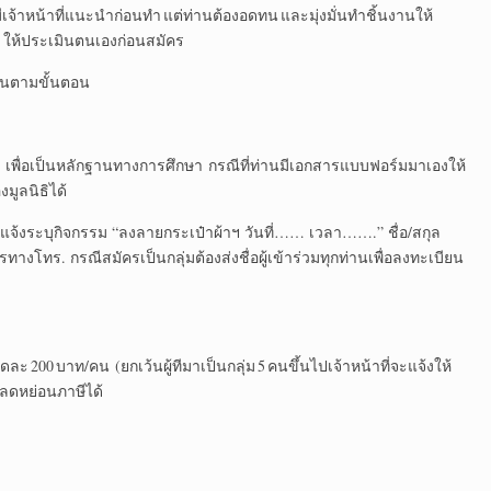
 มีเจ้าหน้าที่แนะนำก่อนทำ แต่ท่านต้องอดทน และมุ่งมั่นทำชิ้นงานให้
 ให้ประเมินตนเองก่อนสมัคร
กันตามขั้นตอน
 เพื่อเป็นหลักฐานทางการศึกษา กรณีที่ท่านมีเอกสารแบบฟอร์มมาเองให้
มูลนิธิได้
โดยแจ้งระบุกิจกรรม “ลงลายกระเป๋าผ้าฯ วันที่…… เวลา…….” ชื่อ/สกุล
ทร. กรณีสมัครเป็นกลุ่มต้องส่งชื่อผู้เข้าร่วมทุกท่านเพื่อลงทะเบียน
200 บาท/คน (ยกเว้นผู้ทีมาเป็นกลุ่ม 5 คนขึ้นไปเจ้าหน้าที่จะแจ้งให้
ลดหย่อนภาษีได้