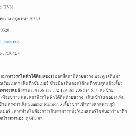
ce (TVS)
ยขวาง กรุงเทพฯ 10320
10320
lunteer.org
0-17:30 น.)
ทางรถไฟฟ้าใต้ดิน(MRT)
ารถมา
ออกที่สถานีห้วยขวาง ประตู 1 เดินมา
้อยเมตร เห็นตึกซัมเมอร์ ซ้ายมือ เดินลอดใต้ถุนตึกจนสุดแล้วเลี้ยว
าทางรถเมล์
(สาย 73ก 136 137 172 179 185 206 514 517) ลง ป้าย
ชดา-ห้วยขวาง และสถานีรถไฟฟ้าใต้ดินห้วยขวาง) เดินเข้าในซอย14เห็น
วซ้าย ตรงมาเห็น Summer Mansion 3 เลี้ยวขวาเข้าทางศาลพระภูมิ
ัมเมอร์ 1 หากท่านไม่ต้องการเดินสามารถนั่งวินมอเตอร์ไซค์บอกว่ามาตึก
งดนำรถมาเอง
ดู GPS ตา