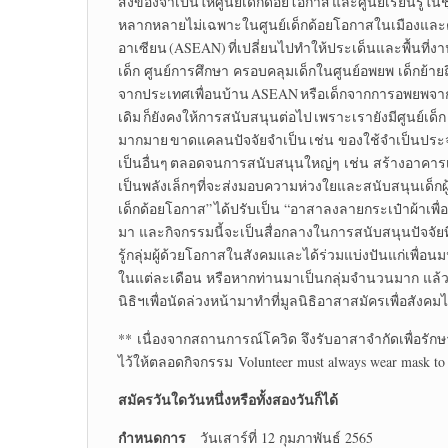
สิ่งของจำเป็นให้ศูนย์เด็กด้อยโอกาส และศูนย์เรียนรู
หลากหลายไม่เฉพาะในศูนย์เด็กด้อยโอกาสในเมืองและ
อาเซียน (ASEAN) ที่เปลี่ยนไปทำให้ประเด็นและพื้นที
เด็ก ศูนย์การศึกษา ครอบคลุมเด็กในศูนย์อพยพ เด็กย้าย
จากประเทศเพื่อนบ้าน ASEAN หรือเด็กจากการอพยพจากประ
เดิม ก็ยังคงให้การสนับสนุนต่อไป เพราะเรายังมีศูนย์เด
มากมาย ขาดแคลนปัจจัยจำเป็น เช่น ของใช้จำเป็นประจ
เป็นอื่นๆ ตลอดจนการสนับสนุนใหญ่ๆ เช่น สร้างอาคารเร
เป็นพลังเล็กๆที่จะส่งมอบความห่วงใยและสนับสนุนเด็กผู
เด็กด้อยโอกาส” ได้ปรับเป็น “อาสาลงลายกระเป๋าผ้าเพื
มา และกิจกรรมนี้จะเป็นสื่อกลางในการสนับสนุนปัจจัยท
รู้กลุ่มผู้ด้วยโอกาสในสังคมและได้ร่วมแบ่งปันแก่เพื่อ
ในแต่ละเดือน หรือหากท่านมาเป็นกลุ่มจำนวนมาก แล้วว
นิธิฯเพื่อนัดล่วงหน้ามาทำที่มูลนิธิอาสาสมัครเพื่อสังคมไ
** เนื่องจากสถานการณ์โควิด จึงรับอาสาจำกัดเพื่อรัก
ไว้ให้ตลอดกิจกรรม Volunteer must always wear mask to p
สมัครวันใดวันหนึ่งหรือทั้งสองวันก็ได้
กำหนดการ
วันเสาร์ที่ 12 กุมภาพันธ์ 2565