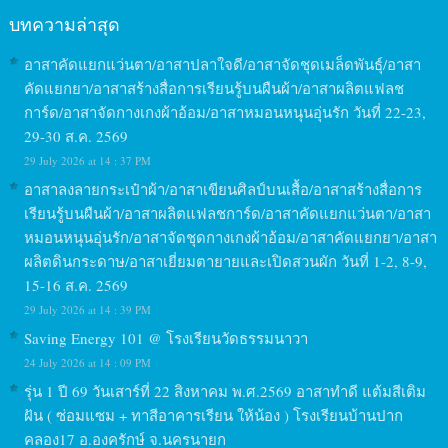
บทความล่าสุด
อาสาคัดแยกแว่นตา/อาสาปลาใจดี/อาสาจัดชุดเมล็ดพันธุ์/อาสา
คัดแยกยา/อาสาสร้างสื่อการเรียนรู้บนผืนผ้า/อาสาผลิตแฟลช
การ์ด/อาสาจัดกางเกงผ้าอ้อม/อาสาหมอนหนุนอุ่นรัก วันที่ 22-23,
29-30 ส.ค. 2569
29 July 2026 at 14 : 37 PM
อาสาลงลายกระเป๋าผ้า/อาสาเขียนศิลป์บนเสื้อ/อาสาสร้างสื่อการ
เรียนรู้บนผืนผ้า/อาสาผลิตแฟลชการ์ด/อาสาคัดแยกแว่นตา/อาสา
หมอนหนุนอุ่นรัก/อาสาจัดชุดกางเกงผ้าอ้อม/อาสาคัดแยกยา/อาสา
ผลิตดินกระดาษ/อาสาเยี่ยมตายายและเปิดสวนผัก วันที่ 1-2, 8-9,
15-16 ส.ค. 2569
29 July 2026 at 14 : 39 PM
Saving Energy 101 @ โรงเรียนวัดธรรมนาวา
24 July 2026 at 14 : 09 PM
รุ่น 1 ปี 69 วันเสาร์ที่ 22 สิงหาคม พ.ศ.2569 อาสาทำดี แต้มสีเติม
ฝัน ( ซ่อมแซม + ทาสีอาคารเรียน ให้น้อง ) โรงเรียนบ้านปาก
คลอง17 อ.องครักษ์ จ.นครนายก