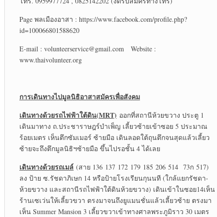
โทร. 0959977724 , 0825142202 (งดรับสมัครทางโทร)
Page พลเมืองอาสา : https://www.facebook.com/profile.php?
id=100066801588620
E-mail : volunteerservice@gmail.com Website :
www.thaivolunteer.org
การเดินทางไปมูลนิธิอาสาสมัครเพื่อสังคม
เดินทางด้วยรถไฟฟ้าใต้ดิน(
MRT)
ออกที่สถานีห้วยขวาง ประตู 1
เดินมาทาง ถ.ประชาราษฎร์บำเพ็ญ เลี้ยวซ้ายเข้าซอย 5 ประมาณ
ร้อยเมตร เห็นตึกซัมเมอร์ ซ้ายมือ เดินลอดใต้ถุนตึกจนสุดแล้วเลี้ยว
ซ้ายจะถึงตึกมูลนิธิฯซ้ายมือ ขึ้นไปรอชั้น 4 ได้เลย
เดินทางด้วยรถเมล์
(สาย 136 137 172 179 185 206 514 73ก 517)
ลง ป้าย ซ.รัชดาภิเษก 14 หรือป้ายโรงเรียนกุนนที (ใกล้แยกรัชดา-
ห้วยขวาง และสถานีรถไฟฟ้าใต้ดินห้วยขวาง) เดินเข้าในซอย14เห็น
ร้านเซเว่นให้เลี้ยวขวา ตรงมาจนถึงยูแมนชั่นแล้วเลี้ยวซ้าย ตรงมา
เห็น Summer Mansion 3 เลี้ยวขวาเข้าทางศาลพระภูมิราว 30 เมตร