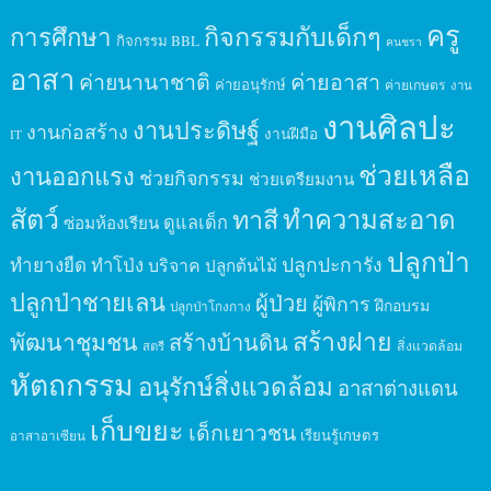
ครู
กิจกรรมกับเด็กๆ
การศึกษา
กิจกรรม BBL
คนชรา
อาสา
ค่ายนานาชาติ
ค่ายอาสา
ค่ายอนุรักษ์
ค่ายเกษตร
งาน
งานศิลปะ
งานประดิษฐ์
งานก่อสร้าง
งานฝีมือ
IT
ช่วยเหลือ
งานออกแรง
ช่วยกิจกรรม
ช่วยเตรียมงาน
สัตว์
ทาสี
ทำความสะอาด
ดูแลเด็ก
ซ่อมห้องเรียน
ปลูกป่า
ปลูกปะการัง
ทำยางยืด
ทำโป่ง
บริจาค
ปลูกต้นไม้
ปลูกป่าชายเลน
ผู้ป่วย
ผู้พิการ
ฝึกอบรม
ปลูกป่าโกงกาง
สร้างฝาย
พัฒนาชุมชน
สร้างบ้านดิน
สิ่งแวดล้อม
สตรี
หัตถกรรม
อนุรักษ์สิ่งแวดล้อม
อาสาต่างแดน
เก็บขยะ
เด็กเยาวชน
เรียนรู้เกษตร
อาสาอาเซียน