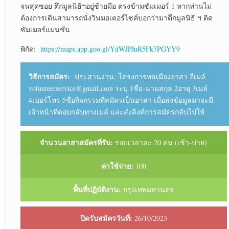
จนสุดซอย ตึกมูลนิธิฯอยู่ซ้ายมือ ตรงข้ามซัมเมอร์ 1 หากท่านไม่
ต้องการเดินสามารถนั่งวินมอเตอร์ไซค์บอกว่ามาตึกมูลนิธิ ฯ ติด
ซัมเมอร์แมนชั่น
พิกัด:
https://maps.app.goo.gl/YdWJPJuR5Fk7PGYY9
วิธีการสมัคร:
ประสานงาน: โครงการพลเมืองอาสา อีเมล์
volunteerservice@gmail.com ระบุ 1ชื่อ-นามสกุล 2อายุ 3เมล์
4เบอร์โทร 5ชื่อกิจกรรมที่สมัครเป็นอาสา เมื่อส่งข้อมูลมาจะมี
เจ้าหน้าที่ตอบกลับทางเมล์ และส่งลิงค์การสมัครกลับไปให้
จำนวนอาสาสมัครที่รับ:
รอบเวลาละ 20 คน (เช้า-บ่าย)
ค่าใช้จ่าย:
100
พื้นที่ปฏิบัติงาน:
กรุงเทพมหานคร
ปิดรับสมัครวันที่:
26/10/2023