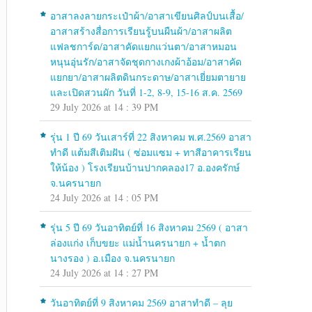
อาสาลงลายกระเป๋าผ้า/อาสาเขียนศิลป์บนเสื้อ/
อาสาสร้างสื่อการเรียนรู้บนผืนผ้า/อาสาผลิต
แฟลชการ์ด/อาสาคัดแยกแว่นตา/อาสาหมอน
หนุนอุ่นรัก/อาสาจัดชุดกางเกงผ้าอ้อม/อาสาคัด
แยกยา/อาสาผลิตดินกระดาษ/อาสาเยี่ยมตายาย
และเปิดสวนผัก วันที่ 1-2, 8-9, 15-16 ส.ค. 2569
29 July 2026 at 14 : 39 PM
รุ่น 1 ปี 69 วันเสาร์ที่ 22 สิงหาคม พ.ศ.2569 อาสา
ทำดี แต้มสีเติมฝัน ( ซ่อมแซม + ทาสีอาคารเรียน
ให้น้อง ) โรงเรียนบ้านปากคลอง17 อ.องครักษ์
จ.นครนายก
24 July 2026 at 14 : 05 PM
รุ่น 5 ปี 69 วันอาทิตย์ที่ 16 สิงหาคม 2569 ( อาสา
ล่องแก่ง เก็บขยะ แม่น้ำนครนายก + น้ำตก
นางรอง ) อ.เมือง จ.นครนายก
24 July 2026 at 14 : 27 PM
วันอาทิตย์ที่ 9 สิงหาคม 2569 อาสาทำดี – ลุย