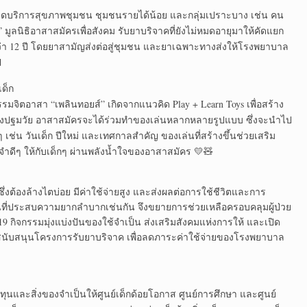
 จุดบริการสุขภาพชุมชน ชุมชนรายได้น้อย และกลุ่มเปราะบาง เช่น คน
นิธิอาสาสมัครเพื่อสังคม รับยาบริจาคที่ยังไม่หมดอายุมาให้คัดแยก
ว่า 12 ปี โดยยาสามัญส่งต่อสู่ชุมชน และยาเฉพาะทางส่งให้โรงพยาบาล
ี
เด็ก
รรมจิตอาสา “เพลินทอยส์” เกิดจากแนวคิด Play + Learn Toys เพื่อสร้าง
่วงปฐมวัย อาสาสมัครจะได้ร่วมทำของเล่นหลากหลายรูปแบบ ซึ่งจะนำไป
เช่น วันเด็ก ปีใหม่ และเทศกาลสำคัญ ของเล่นที่สร้างขึ้นช่วยเสริม
ดีๆ ให้กับเด็กๆ ผ่านพลังน้ำใจของอาสาสมัคร 💛🧸
งซึ่งต้องล้างไตบ่อย มีค่าใช้จ่ายสูง และส่งผลต่อการใช้ชีวิตและการ
อื่นที่ประสบความยากลำบากเช่นกัน จึงขยายการช่วยเหลือครอบคลุมผู้ป่วย
ด-19 กิจกรรมมุ่งแบ่งปันของใช้จำเป็น ส่งเสริมสังคมแห่งการให้ และเปิด
สนับสนุนโครงการรับยาบริจาค เพื่อลดภาระค่าใช้จ่ายของโรงพยาบาล
นทุนและสิ่งของจำเป็นให้ศูนย์เด็กด้อยโอกาส ศูนย์การศึกษา และศูนย์