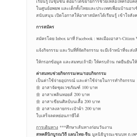
เรียนรู้ในชุมชน ต่อมาได้ขยายการช่วยเหลือให้ครอบคลุ
ในศูนย์อพยพ และเด็กทั้งไทยและประเทศเพื่อนบ้านอาเ
สนับสนุน เปิดโอกาสให้อาสาสมัครได้เรียนรู้ เข้าใจส
การสมัคร
สมัครโดย Inbox มาที่ Facebook : พลเมืองอาสา-Citizen 
แจ้งกิจกรรม และวันที่ที่จัดกิจกรรม จะมีเจ้าหน้าที่จะส่งล
ให้กรอกข้อมูล และสมทบ(ถ้ามี) ให้ครบถ้วน กดยืนยันให้
ค่าสมทบช่วยกิจกรรม/คน/รอบกิจกรรม
เป็นค่าใช้จ่ายอุปกรณ์ และค่าใช้จ่ายในการทำกิจกรรม
🌼 อาสาจัดชุดเวชภัณฑ์ 100 บาท
🌼 อาสาเพลินทอยส์ 200 บาท
🌼 อาสาเขียนศิลป์บนเสื้อ 200 บาท
🌼 อาสาลงลายกระเป๋าผ้า 200 บาท
ใบเสร็จลดหย่อนภาษีได้
การเดินทาง
***ศึกษาเส้นทางก่อนวันงาน
สหคลีนิกบูรณวิถี แผนไทย-จีน
มูลนิธิบูรณะชนบท ถ.เพช