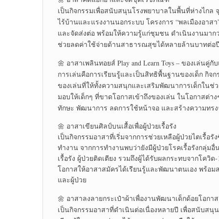
เป็นกิจกรรมเพื่อสนับสนุนโรงพยาบาลในพื้นที่ห่างไกล
ไร้บ้านและแรงงานนอกระบบ โครงการ “พลเมืองอาสา” มูล
และจัดส่งต่อ พร้อมให้ความรู้แก่ชุมชน ดำเนินงานมาก
ช่วยลดค่าใช้จ่ายด้านสาธารณสุขได้หลายล้านบาทต่อป
🌼 อาสาเพลินทอยส์ Play and Learn Toys – ของเล่นคู่กับ
การเล่นคือการเรียนรู้และเป็นสิทธิพื้นฐานของเด็ก กิจก
ของเล่นที่ให้ทั้งความสนุกและเสริมพัฒนาการเด็กในช
มอบให้เด็กๆ ที่ขาดโอกาสเข้าถึงของเล่น ในโอกาสต่างๆ 
ทักษะ พัฒนาการ ลดการใช้หน้าจอ และสร้างความทรงจำ
🌼 อาสาเขียนศิลป์บนเสื้อเพื่อผู้ป่วยเรื้อรัง
เป็นกิจกรรมอาสาที่เริ่มจากการช่วยเหลือผู้ป่วยไตเรื้อรั
ทำงาน จากการทำงานพบว่ายังมีผู้ป่วยโรคเรื้อรังกลุ่ม
เรื้อรัง ผู้ป่วยติดเตียง รวมถึงผู้ได้รับผลกระทบจากโควิ
โอกาสให้อาสาสมัครได้เรียนรู้และพัฒนาตนเอง พร้อม
และผู้ป่วย
🌼 อาสาลงลายกระเป๋าผ้าเพื่องานพัฒนาเด็กด้อยโอกาส
เป็นกิจกรรมอาสาที่ดำเนินต่อเนื่องหลายปี เพื่อสนับสนุ