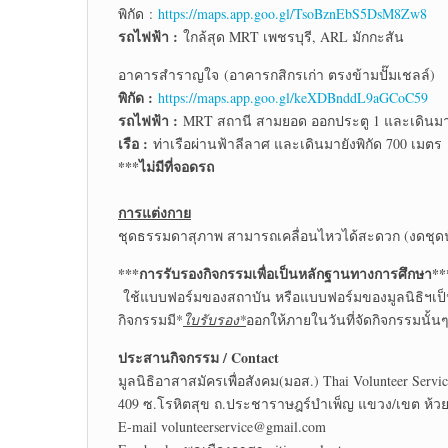
พิกัด :
https://maps.app.goo.gl/TsoBznEbS5DsM8Zw8
รถไฟฟ้า :
ใกล้สุด MRT เพชรบุรี, ARL มักกะสัน
อาคารสำราญใจ (อาคารกสิกรเก่า ตรงข้ามปั๊มเชลล์)
พิกัด :
https://maps.app.goo.gl/keXDBnddL9aGCoC59
รถไฟฟ้า :
MRT สถานี สามยอด ออกประตู 1 และเดินมาย
เรือ :
ท่าเรือผ่านฟ้าลีลาศ และเดินมายังพิกัด 700 เมตร
***ไม่มีที่จอดรถ
การแต่งกาย
ชุดธรรมดาสุภาพ สามารถเคลื่อนไหวได้สะดวก (งดชุดนั
***การรับรองกิจกรรมเพื่อเป็นหลักฐานทางการศึกษา**
ใช้แบบฟอร์มของสถาบัน หรือแบบฟอร์มของมูลนิธิฯเป็
กิจกรรมมี*
ใบรับรอง*
ออกให้ภายในวันที่จัดกิจกรรมนั้นๆ
ประสานกิจกรรม / Contact
มูลนิธิอาสาสมัครเพื่อสังคม(มอส.) Thai Volunteer Servi
409 ซ.โรหิตสุข ถ.ประชาราษฎร์บำเพ็ญ แขวง/เขต ห้ว
E-mail volunteerservice@gmail.com