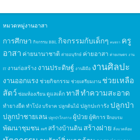
หมวดหมู่งานอาสา
ครู
กิจกรรมกับเด็กๆ
การศึกษา
กิจกรรม BBL
คนชรา
อาสา
ค่ายนานาชาติ
ค่ายอาสา
ค่ายอนุรักษ์
ค่ายเกษตร
งาน
งานศิลปะ
งานประดิษฐ์
งานก่อสร้าง
งานฝีมือ
IT
ช่วยเหลือ
งานออกแรง
ช่วยกิจกรรม
ช่วยเตรียมงาน
สัตว์
ทาสี
ทำความสะอาด
ดูแลเด็ก
ซ่อมห้องเรียน
ปลูกป่า
ปลูกปะการัง
ทำยางยืด
ทำโป่ง
บริจาค
ปลูกต้นไม้
ปลูกป่าชายเลน
ผู้ป่วย
ผู้พิการ
ฝึกอบรม
ปลูกป่าโกงกาง
สร้างฝาย
พัฒนาชุมชน
สร้างบ้านดิน
สิ่งแวดล้อม
สตรี
หัตถกรรม