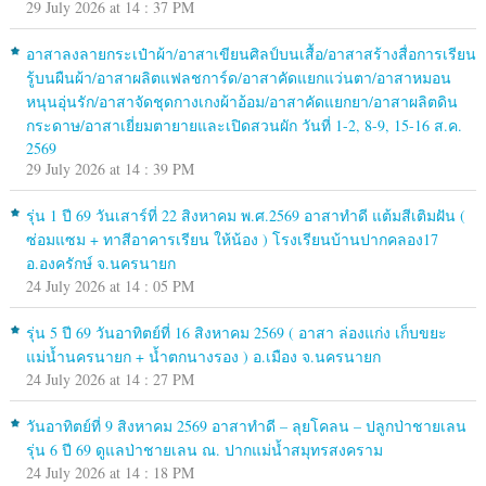
29 July 2026 at 14 : 37 PM
อาสาลงลายกระเป๋าผ้า/อาสาเขียนศิลป์บนเสื้อ/อาสาสร้างสื่อการเรียน
รู้บนผืนผ้า/อาสาผลิตแฟลชการ์ด/อาสาคัดแยกแว่นตา/อาสาหมอน
หนุนอุ่นรัก/อาสาจัดชุดกางเกงผ้าอ้อม/อาสาคัดแยกยา/อาสาผลิตดิน
กระดาษ/อาสาเยี่ยมตายายและเปิดสวนผัก วันที่ 1-2, 8-9, 15-16 ส.ค.
2569
29 July 2026 at 14 : 39 PM
รุ่น 1 ปี 69 วันเสาร์ที่ 22 สิงหาคม พ.ศ.2569 อาสาทำดี แต้มสีเติมฝัน (
ซ่อมแซม + ทาสีอาคารเรียน ให้น้อง ) โรงเรียนบ้านปากคลอง17
อ.องครักษ์ จ.นครนายก
24 July 2026 at 14 : 05 PM
รุ่น 5 ปี 69 วันอาทิตย์ที่ 16 สิงหาคม 2569 ( อาสา ล่องแก่ง เก็บขยะ
แม่น้ำนครนายก + น้ำตกนางรอง ) อ.เมือง จ.นครนายก
24 July 2026 at 14 : 27 PM
วันอาทิตย์ที่ 9 สิงหาคม 2569 อาสาทำดี – ลุยโคลน – ปลูกป่าชายเลน
รุ่น 6 ปี 69 ดูแลป่าชายเลน ณ. ปากแม่น้ำสมุทรสงคราม
24 July 2026 at 14 : 18 PM