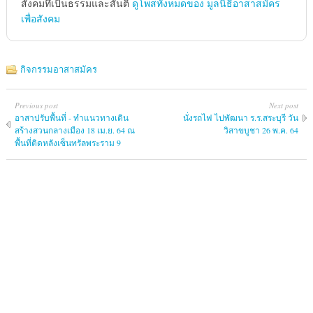
สังคมทึ่เป็นธรรมและสันติ
ดูโพสทั้งหมดของ มูลนิธิอาสาสมัคร
เพื่อสังคม
กิจกรรมอาสาสมัคร
Previous post
Next post
อาสาปรับพื้นที่ - ทำแนวทางเดิน
นั่งรถไฟ ไปพัฒนา ร.ร.สระบุรี วัน
สร้างสวนกลางเมือง 18 เม.ย. 64 ณ
วิสาขบูชา 26 พ.ค. 64
พื้นที่ติดหลังเซ็นทรัลพระราม 9