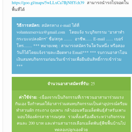
https://goo.gl/maps/5wLLxCa7BjNHYch39
สามารถนำรถไปจอดใน
พื้นที่ได้
วิธีการสมัคร:
สมัครทาง e-mail ได้ที่
volunteerservice@gmail.com โดยแจ้ง ระบุกิจกรรม “อาสาทำ
กระบะแปลงผักฯ” ชื่อ/สกุล ....... อาชีพ...... E-mail ...... เบอร์
โทร....... *** หมายเหตุ : สามารถสมัครวันใดวันหนึ่ง หรือสอง
วันก็ได้โดยแจ้งรายละเอียดทาง Email*** *** รบกวนอาสาโอน
เงินสมทบกิจกรรมก่อนวันเข้าร่วมเพื่อยืนยันสิทธิ์การเข้าร่วม
***
จำนวนอาสาสมัครที่รับ:
25
ค่าใช้จ่าย:
-เนื่องจากเป็นกิจกรรมที่เราชวนอาสามาร่วมแรง
กันเอง จึงกำหนดให้อาสาร่วมสมทบกิจกรรมเป็นค่าอุปกรณ์ตรียม
ทำสวนผัก กระถาง ถุงเพาะ กล้าอ่อนหรือเมล็ดพันธุ์สำหรับเพาะ
มอบให้องค์กรสาธารณกุศล รวมทั้งเครื่องดื่มระหว่างกิจกรรม
คนละ 200 บาท และท่านสามารถเลือกเมล็ดพันธุ์พืชพื้นบ้านไป
ทดลองปลูกเองด้วย