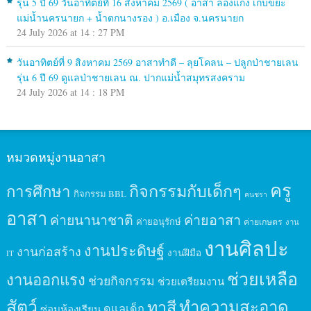
รุ่น 5 ปี 69 วันอาทิตย์ที่ 16 สิงหาคม 2569 ( อาสา ล่องแก่ง เก็บขยะ
แม่น้ำนครนายก + น้ำตกนางรอง ) อ.เมือง จ.นครนายก
24 July 2026 at 14 : 27 PM
วันอาทิตย์ที่ 9 สิงหาคม 2569 อาสาทำดี – ลุยโคลน – ปลูกป่าชายเลน
รุ่น 6 ปี 69 ดูแลป่าชายเลน ณ. ปากแม่น้ำสมุทรสงคราม
24 July 2026 at 14 : 18 PM
หมวดหมู่งานอาสา
ครู
กิจกรรมกับเด็กๆ
การศึกษา
กิจกรรม BBL
คนชรา
อาสา
ค่ายนานาชาติ
ค่ายอาสา
ค่ายอนุรักษ์
ค่ายเกษตร
งาน
งานศิลปะ
งานประดิษฐ์
งานก่อสร้าง
งานฝีมือ
IT
ช่วยเหลือ
งานออกแรง
ช่วยกิจกรรม
ช่วยเตรียมงาน
สัตว์
ทาสี
ทำความสะอาด
ดูแลเด็ก
ซ่อมห้องเรียน