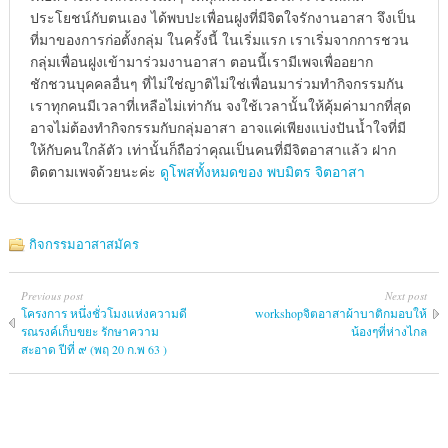
ประโยชน์กับตนเอง ได้พบปะเพื่อนฝูงที่มีจิตใจรักงานอาสา จึงเป็น
ที่มาของการก่อตั้งกลุ่ม ในครั้งนี้ ในเริ่มแรก เราเริ่มจากการชวน
กลุ่มเพื่อนฝูงเข้ามาร่วมงานอาสา ตอนนี้เรามีเพจเพื่ออยาก
ชักชวนบุคคลอื่นๆ ที่ไม่ใช่ญาติไม่ใช่เพื่อนมาร่วมทำกิจกรรมกัน
เราทุกคนมีเวลาที่เหลือไม่เท่ากัน จงใช้เวลานั้นให้คุ้มค่ามากที่สุด
อาจไม่ต้องทำกิจกรรมกับกลุ่มอาสา อาจแค่เพียงแบ่งปันน้ำใจที่มี
ให้กับคนใกล้ตัว เท่านั้นก็ถือว่าคุณเป็นคนที่มีจิตอาสาแล้ว ฝาก
ติดตามเพจด้วยนะค่ะ
ดูโพสทั้งหมดของ พบมิตร จิตอาสา
กิจกรรมอาสาสมัคร
Previous post
Next post
โครงการ หนึ่งชั่วโมงแห่งความดี
workshopจิตอาสาผ้าบาติกมอบให้
รณรงค์เก็บขยะ รักษาความ
น้องๆที่ห่างไกล
สะอาด ปีที่ ๙ (พฤ 20 ก.พ 63 )