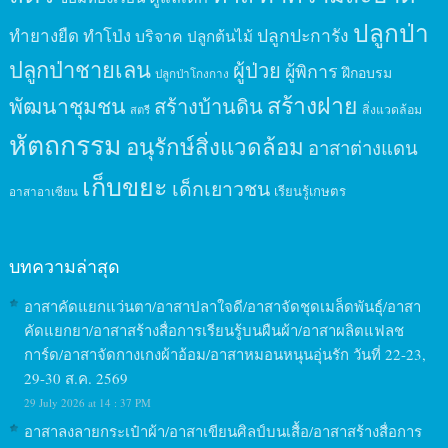
ปลูกป่า
ปลูกปะการัง
ทำยางยืด
ทำโป่ง
บริจาค
ปลูกต้นไม้
ปลูกป่าชายเลน
ผู้ป่วย
ผู้พิการ
ฝึกอบรม
ปลูกป่าโกงกาง
สร้างฝาย
พัฒนาชุมชน
สร้างบ้านดิน
สิ่งแวดล้อม
สตรี
หัตถกรรม
อนุรักษ์สิ่งแวดล้อม
อาสาต่างแดน
เก็บขยะ
เด็กเยาวชน
เรียนรู้เกษตร
อาสาอาเซียน
บทความล่าสุด
อาสาคัดแยกแว่นตา/อาสาปลาใจดี/อาสาจัดชุดเมล็ดพันธุ์/อาสา
คัดแยกยา/อาสาสร้างสื่อการเรียนรู้บนผืนผ้า/อาสาผลิตแฟลช
การ์ด/อาสาจัดกางเกงผ้าอ้อม/อาสาหมอนหนุนอุ่นรัก วันที่ 22-23,
29-30 ส.ค. 2569
29 July 2026 at 14 : 37 PM
อาสาลงลายกระเป๋าผ้า/อาสาเขียนศิลป์บนเสื้อ/อาสาสร้างสื่อการ