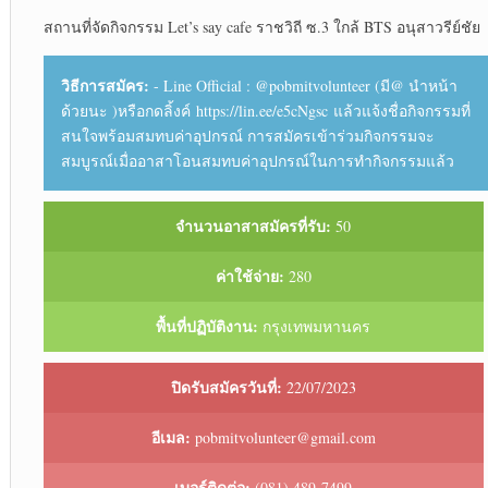
สถานที่จัดกิจกรรม Let’s say cafe ราชวิถี ซ.3 ใกล้ BTS อนุสาวรีย์ชัย
วิธีการสมัคร:
- Line Official : @pobmitvolunteer (มี@ นำหน้า
ด้วยนะ )หรือกดลิ้งค์ https://lin.ee/e5cNgsc แล้วแจ้งชื่อกิจกรรมที่
สนใจพร้อมสมทบค่าอุปกรณ์ การสมัครเข้าร่วมกิจกรรมจะ
สมบูรณ์เมื่ออาสาโอนสมทบค่าอุปกรณ์ในการทำกิจกรรมแล้ว
จำนวนอาสาสมัครที่รับ:
50
ค่าใช้จ่าย:
280
พื้นที่ปฏิบัติงาน:
กรุงเทพมหานคร
ปิดรับสมัครวันที่:
22/07/2023
อีเมล:
pobmitvolunteer@gmail.com
เบอร์ติดต่อ:
(081) 489-7499