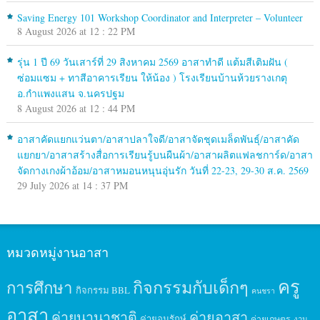
Saving Energy 101 Workshop Coordinator and Interpreter – Volunteer
8 August 2026 at 12 : 22 PM
รุ่น 1 ปี 69 วันเสาร์ที่ 29 สิงหาคม 2569 อาสาทำดี แต้มสีเติมฝัน (
ซ่อมแซม + ทาสีอาคารเรียน ให้น้อง ) โรงเรียนบ้านห้วยรางเกตุ
อ.กำแพงแสน จ.นครปฐม
8 August 2026 at 12 : 44 PM
อาสาคัดแยกแว่นตา/อาสาปลาใจดี/อาสาจัดชุดเมล็ดพันธุ์/อาสาคัด
แยกยา/อาสาสร้างสื่อการเรียนรู้บนผืนผ้า/อาสาผลิตแฟลชการ์ด/อาสา
จัดกางเกงผ้าอ้อม/อาสาหมอนหนุนอุ่นรัก วันที่ 22-23, 29-30 ส.ค. 2569
29 July 2026 at 14 : 37 PM
หมวดหมู่งานอาสา
ครู
กิจกรรมกับเด็กๆ
การศึกษา
กิจกรรม BBL
คนชรา
อาสา
ค่ายนานาชาติ
ค่ายอาสา
ค่ายอนุรักษ์
ค่ายเกษตร
งาน