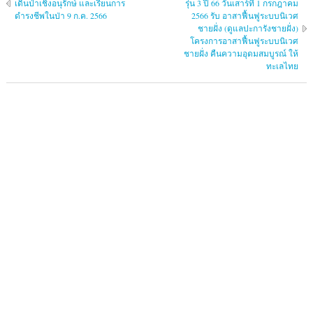
เดินป่าเชิงอนุรักษ์ และเรียนการ
รุ่น 3 ปี 66 วันเสาร์ที่ 1 กรกฎาคม
ดำรงชีพในป่า 9 ก.ค. 2566
2566 รับ อาสาฟื้นฟูระบบนิเวศ
ชายฝั่ง (ดูแลปะการังชายฝั่ง)
โครงการอาสาฟื้นฟูระบบนิเวศ
ชายฝั่ง คืนความอุดมสมบูรณ์ ให้
ทะเลไทย