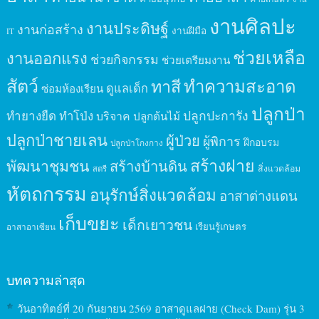
งานศิลปะ
งานประดิษฐ์
งานก่อสร้าง
งานฝีมือ
IT
ช่วยเหลือ
งานออกแรง
ช่วยกิจกรรม
ช่วยเตรียมงาน
สัตว์
ทาสี
ทำความสะอาด
ดูแลเด็ก
ซ่อมห้องเรียน
ปลูกป่า
ปลูกปะการัง
ทำยางยืด
ทำโป่ง
บริจาค
ปลูกต้นไม้
ปลูกป่าชายเลน
ผู้ป่วย
ผู้พิการ
ฝึกอบรม
ปลูกป่าโกงกาง
สร้างฝาย
พัฒนาชุมชน
สร้างบ้านดิน
สิ่งแวดล้อม
สตรี
หัตถกรรม
อนุรักษ์สิ่งแวดล้อม
อาสาต่างแดน
เก็บขยะ
เด็กเยาวชน
เรียนรู้เกษตร
อาสาอาเซียน
บทความล่าสุด
วันอาทิตย์ที่ 20 กันยายน 2569 อาสาดูแลฝาย (Check Dam) รุ่น 3