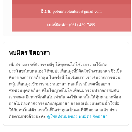
อีเมล:
pobmitvolunteer@gmail.com
เบอร์ติดต่อ:
(081) 489-7499
พบมิตร จิตอาสา
เพื่อสร้างสรรค์กิจกรรมดีๆ ให้ทุกคนได้ใช้เวลาว่างให้เกิด
ประโยชน์กับตนเอง ได้พบปะเพื่อนฝูงที่มีจิตใจรักงานอาสา จึงเป็น
ที่มาของการก่อตั้งกลุ่ม ในครั้งนี้ ในเริ่มแรก เราเริ่มจากการชวน
กลุ่มเพื่อนฝูงเข้ามาร่วมงานอาสา ตอนนี้เรามีเพจเพื่ออยาก
ชักชวนบุคคลอื่นๆ ที่ไม่ใช่ญาติไม่ใช่เพื่อนมาร่วมทำกิจกรรมกัน
เราทุกคนมีเวลาที่เหลือไม่เท่ากัน จงใช้เวลานั้นให้คุ้มค่ามากที่สุด
อาจไม่ต้องทำกิจกรรมกับกลุ่มอาสา อาจแค่เพียงแบ่งปันน้ำใจที่มี
ให้กับคนใกล้ตัว เท่านั้นก็ถือว่าคุณเป็นคนที่มีจิตอาสาแล้ว ฝาก
ติดตามเพจด้วยนะค่ะ
ดูโพสทั้งหมดของ พบมิตร จิตอาสา