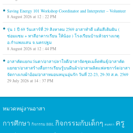
Saving Energy 101 Workshop Coordinator and Interpreter – Volunteer
8 August 2026 at 12 : 22 PM
รุ่น 1 ปี 69 วันเสาร์ที่ 29 สิงหาคม 2569 อาสาทำดี แต้มสีเติมฝัน (
ซ่อมแซม + ทาสีอาคารเรียน ให้น้อง ) โรงเรียนบ้านห้วยรางเกตุ
อ.กำแพงแสน จ.นครปฐม
8 August 2026 at 12 : 44 PM
อาสาคัดแยกแว่นตา/อาสาปลาใจดี/อาสาจัดชุดเมล็ดพันธุ์/อาสาคัด
แยกยา/อาสาสร้างสื่อการเรียนรู้บนผืนผ้า/อาสาผลิตแฟลชการ์ด/อาสา
จัดกางเกงผ้าอ้อม/อาสาหมอนหนุนอุ่นรัก วันที่ 22-23, 29-30 ส.ค. 2569
29 July 2026 at 14 : 37 PM
หมวดหมู่งานอาสา
ครู
กิจกรรมกับเด็กๆ
การศึกษา
กิจกรรม BBL
คนชรา