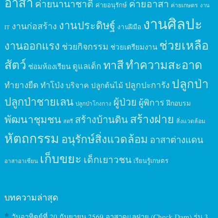
อาสา
ค่ายนานาชาติ
ค่ายอาสา
ค่ายอนุรักษ์
ค่ายเกษตร
งาน
งานศิลปะ
งานประดิษฐ์
งานก่อสร้าง
งานฝีมือ
IT
ช่วยเหลือ
งานออกแรง
ช่วยกิจกรรม
ช่วยเตรียมงาน
สัตว์
ทาสี
ทำความสะอาด
ดูแลเด็ก
ซ่อมห้องเรียน
ปลูกป่า
ปลูกปะการัง
ทำยางยืด
ทำโป่ง
บริจาค
ปลูกต้นไม้
ปลูกป่าชายเลน
ผู้ป่วย
ผู้พิการ
ฝึกอบรม
ปลูกป่าโกงกาง
สร้างฝาย
พัฒนาชุมชน
สร้างบ้านดิน
สิ่งแวดล้อม
สตรี
หัตถกรรม
อนุรักษ์สิ่งแวดล้อม
อาสาต่างแดน
เก็บขยะ
เด็กเยาวชน
เรียนรู้เกษตร
อาสาอาเซียน
บทความล่าสุด
วันอาทิตย์ที่ 20 กันยายน 2569 อาสาดูแลฝาย (Check Dam) รุ่น 3