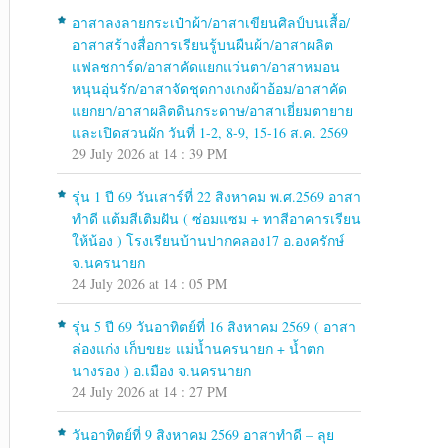
อาสาลงลายกระเป๋าผ้า/อาสาเขียนศิลป์บนเสื้อ/
อาสาสร้างสื่อการเรียนรู้บนผืนผ้า/อาสาผลิต
แฟลชการ์ด/อาสาคัดแยกแว่นตา/อาสาหมอน
หนุนอุ่นรัก/อาสาจัดชุดกางเกงผ้าอ้อม/อาสาคัด
แยกยา/อาสาผลิตดินกระดาษ/อาสาเยี่ยมตายาย
และเปิดสวนผัก วันที่ 1-2, 8-9, 15-16 ส.ค. 2569
29 July 2026 at 14 : 39 PM
รุ่น 1 ปี 69 วันเสาร์ที่ 22 สิงหาคม พ.ศ.2569 อาสา
ทำดี แต้มสีเติมฝัน ( ซ่อมแซม + ทาสีอาคารเรียน
ให้น้อง ) โรงเรียนบ้านปากคลอง17 อ.องครักษ์
จ.นครนายก
24 July 2026 at 14 : 05 PM
รุ่น 5 ปี 69 วันอาทิตย์ที่ 16 สิงหาคม 2569 ( อาสา
ล่องแก่ง เก็บขยะ แม่น้ำนครนายก + น้ำตก
นางรอง ) อ.เมือง จ.นครนายก
24 July 2026 at 14 : 27 PM
วันอาทิตย์ที่ 9 สิงหาคม 2569 อาสาทำดี – ลุย