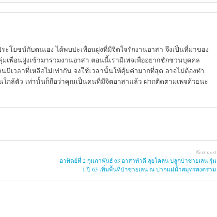
ดประโยชน์กับตนเอง ได้พบปะเพื่อนฝูงที่มีจิตใจรักงานอาสา จึงเป็นที่มาของ
นกลุ่มเพื่อนฝูงเข้ามาร่วมงานอาสา ตอนนี้เรามีเพจเพื่ออยากชักชวนบุคคล
นมีเวลาที่เหลือไม่เท่ากัน จงใช้เวลานั้นให้คุ้มค่ามากที่สุด อาจไม่ต้องทำ
คนใกล้ตัว เท่านั้นก็ถือว่าคุณเป็นคนที่มีจิตอาสาแล้ว ฝากติดตามเพจด้วยนะ
Next post
อาทิตย์ที่ 2 กุมภาพันธ์ 63 อาสาทำดี ลุยโคลน ปลูกป่าชายเลน รุ่น
1 ปี 63 เพิ่มพื้นที่ป่าชายเลน ณ ปากแม่น้ำสมุทรสงคราม