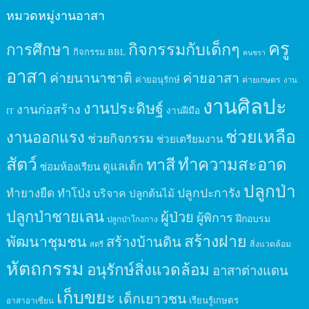
หมวดหมู่งานอาสา
ครู
กิจกรรมกับเด็กๆ
การศึกษา
กิจกรรม BBL
คนชรา
อาสา
ค่ายนานาชาติ
ค่ายอาสา
ค่ายอนุรักษ์
ค่ายเกษตร
งาน
งานศิลปะ
งานประดิษฐ์
งานก่อสร้าง
งานฝีมือ
IT
ช่วยเหลือ
งานออกแรง
ช่วยกิจกรรม
ช่วยเตรียมงาน
สัตว์
ทาสี
ทำความสะอาด
ดูแลเด็ก
ซ่อมห้องเรียน
ปลูกป่า
ปลูกปะการัง
ทำยางยืด
ทำโป่ง
บริจาค
ปลูกต้นไม้
ปลูกป่าชายเลน
ผู้ป่วย
ผู้พิการ
ฝึกอบรม
ปลูกป่าโกงกาง
สร้างฝาย
พัฒนาชุมชน
สร้างบ้านดิน
สิ่งแวดล้อม
สตรี
หัตถกรรม
อนุรักษ์สิ่งแวดล้อม
อาสาต่างแดน
เก็บขยะ
เด็กเยาวชน
เรียนรู้เกษตร
อาสาอาเซียน