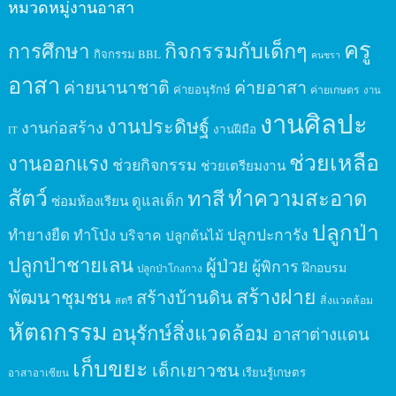
หมวดหมู่งานอาสา
ครู
กิจกรรมกับเด็กๆ
การศึกษา
กิจกรรม BBL
คนชรา
อาสา
ค่ายนานาชาติ
ค่ายอาสา
ค่ายอนุรักษ์
ค่ายเกษตร
งาน
งานศิลปะ
งานประดิษฐ์
งานก่อสร้าง
งานฝีมือ
IT
ช่วยเหลือ
งานออกแรง
ช่วยกิจกรรม
ช่วยเตรียมงาน
สัตว์
ทาสี
ทำความสะอาด
ดูแลเด็ก
ซ่อมห้องเรียน
ปลูกป่า
ปลูกปะการัง
ทำยางยืด
ทำโป่ง
บริจาค
ปลูกต้นไม้
ปลูกป่าชายเลน
ผู้ป่วย
ผู้พิการ
ฝึกอบรม
ปลูกป่าโกงกาง
สร้างฝาย
พัฒนาชุมชน
สร้างบ้านดิน
สิ่งแวดล้อม
สตรี
หัตถกรรม
อนุรักษ์สิ่งแวดล้อม
อาสาต่างแดน
เก็บขยะ
เด็กเยาวชน
เรียนรู้เกษตร
อาสาอาเซียน