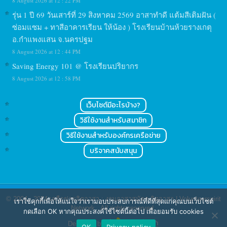
8 August 2026 at 12 : 22 PM
รุ่น 1 ปี 69 วันเสาร์ที่ 29 สิงหาคม 2569 อาสาทำดี แต้มสีเติมฝัน (
ซ่อมแซม + ทาสีอาคารเรียน ให้น้อง ) โรงเรียนบ้านห้วยรางเกตุ
อ.กำแพงแสน จ.นครปฐม
8 August 2026 at 12 : 44 PM
Saving Energy 101 @ โรงเรียนปริยากร
8 August 2026 at 12 : 58 PM
เว็บไซต์มีอะไรบ้าง?
วิธีใช้งานสำหรับสมาชิก
วิธีใช้งานสำหรับองค์กรเครือข่าย
บริจาคสนับสนุน
© 2004 - 2024
เครือข่ายจิตอาสา : งานอาสาสมัคร จิตอาสา | Volunteerspirit
เราใช้คุกกี้เพื่อให้แน่ใจว่าเรามอบประสบการณ์ที่ดีที่สุดแก่คุณบนเว็บไซต์
Network
. All rights reserved.
กดเลือก OK หากคุณประสงค์ใช้ไซต์นี้ต่อไป เพื่อยอมรับ cookies
Designed by
OK
Privacy policy