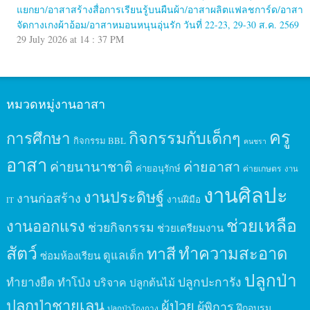
แยกยา/อาสาสร้างสื่อการเรียนรู้บนผืนผ้า/อาสาผลิตแฟลชการ์ด/อาสา
จัดกางเกงผ้าอ้อม/อาสาหมอนหนุนอุ่นรัก วันที่ 22-23, 29-30 ส.ค. 2569
29 July 2026 at 14 : 37 PM
หมวดหมู่งานอาสา
ครู
กิจกรรมกับเด็กๆ
การศึกษา
กิจกรรม BBL
คนชรา
อาสา
ค่ายนานาชาติ
ค่ายอาสา
ค่ายอนุรักษ์
ค่ายเกษตร
งาน
งานศิลปะ
งานประดิษฐ์
งานก่อสร้าง
งานฝีมือ
IT
ช่วยเหลือ
งานออกแรง
ช่วยกิจกรรม
ช่วยเตรียมงาน
สัตว์
ทาสี
ทำความสะอาด
ดูแลเด็ก
ซ่อมห้องเรียน
ปลูกป่า
ปลูกปะการัง
ทำยางยืด
ทำโป่ง
บริจาค
ปลูกต้นไม้
ปลูกป่าชายเลน
ผู้ป่วย
ผู้พิการ
ฝึกอบรม
ปลูกป่าโกงกาง