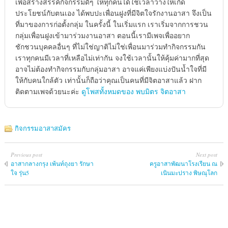
เพื่อสร้างสรรค์กิจกรรมดีๆ ให้ทุกคนได้ใช้เวลาว่างให้เกิด
ประโยชน์กับตนเอง ได้พบปะเพื่อนฝูงที่มีจิตใจรักงานอาสา จึงเป็น
ที่มาของการก่อตั้งกลุ่ม ในครั้งนี้ ในเริ่มแรก เราเริ่มจากการชวน
กลุ่มเพื่อนฝูงเข้ามาร่วมงานอาสา ตอนนี้เรามีเพจเพื่ออยาก
ชักชวนบุคคลอื่นๆ ที่ไม่ใช่ญาติไม่ใช่เพื่อนมาร่วมทำกิจกรรมกัน
เราทุกคนมีเวลาที่เหลือไม่เท่ากัน จงใช้เวลานั้นให้คุ้มค่ามากที่สุด
อาจไม่ต้องทำกิจกรรมกับกลุ่มอาสา อาจแค่เพียงแบ่งปันน้ำใจที่มี
ให้กับคนใกล้ตัว เท่านั้นก็ถือว่าคุณเป็นคนที่มีจิตอาสาแล้ว ฝาก
ติดตามเพจด้วยนะค่ะ
ดูโพสทั้งหมดของ พบมิตร จิตอาสา
กิจกรรมอาสาสมัคร
Previous post
Next post
อาสากลางกรุง เพ้นท์ถุงยา รักษา
ครูอาสาพัฒนาโรงเรียน ณ
ใจ รุ่น5
เนินมะปราง พิษณุโลก