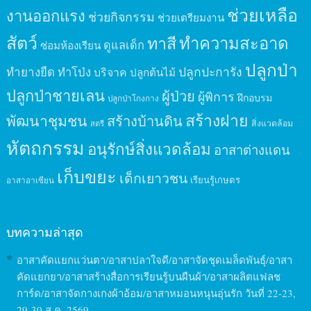
ช่วยเหลือ
งานออกแรง
ช่วยกิจกรรม
ช่วยเตรียมงาน
สัตว์
ทาสี
ทำความสะอาด
ดูแลเด็ก
ซ่อมห้องเรียน
ปลูกป่า
ปลูกปะการัง
ทำยางยืด
ทำโป่ง
บริจาค
ปลูกต้นไม้
ปลูกป่าชายเลน
ผู้ป่วย
ผู้พิการ
ฝึกอบรม
ปลูกป่าโกงกาง
สร้างฝาย
พัฒนาชุมชน
สร้างบ้านดิน
สิ่งแวดล้อม
สตรี
หัตถกรรม
อนุรักษ์สิ่งแวดล้อม
อาสาต่างแดน
เก็บขยะ
เด็กเยาวชน
เรียนรู้เกษตร
อาสาอาเซียน
บทความล่าสุด
อาสาคัดแยกแว่นตา/อาสาปลาใจดี/อาสาจัดชุดเมล็ดพันธุ์/อาสา
คัดแยกยา/อาสาสร้างสื่อการเรียนรู้บนผืนผ้า/อาสาผลิตแฟลช
การ์ด/อาสาจัดกางเกงผ้าอ้อม/อาสาหมอนหนุนอุ่นรัก วันที่ 22-23,
29-30 ส.ค. 2569