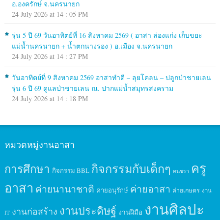
อ.องครักษ์ จ.นครนายก
24 July 2026 at 14 : 05 PM
รุ่น 5 ปี 69 วันอาทิตย์ที่ 16 สิงหาคม 2569 ( อาสา ล่องแก่ง เก็บขยะ
แม่น้ำนครนายก + น้ำตกนางรอง ) อ.เมือง จ.นครนายก
24 July 2026 at 14 : 27 PM
วันอาทิตย์ที่ 9 สิงหาคม 2569 อาสาทำดี – ลุยโคลน – ปลูกป่าชายเลน
รุ่น 6 ปี 69 ดูแลป่าชายเลน ณ. ปากแม่น้ำสมุทรสงคราม
24 July 2026 at 14 : 18 PM
หมวดหมู่งานอาสา
ครู
กิจกรรมกับเด็กๆ
การศึกษา
กิจกรรม BBL
คนชรา
อาสา
ค่ายนานาชาติ
ค่ายอาสา
ค่ายอนุรักษ์
ค่ายเกษตร
งาน
งานศิลปะ
งานประดิษฐ์
งานก่อสร้าง
งานฝีมือ
IT