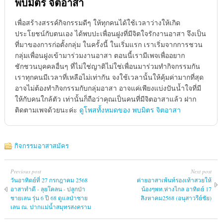
พบมิตร จิตอาสา
เพื่อสร้างสรรค์กิจกรรมดีๆ ให้ทุกคนได้ใช้เวลาว่างให้เกิด
ประโยชน์กับตนเอง ได้พบปะเพื่อนฝูงที่มีจิตใจรักงานอาสา จึงเป็น
ที่มาของการก่อตั้งกลุ่ม ในครั้งนี้ ในเริ่มแรก เราเริ่มจากการชวน
กลุ่มเพื่อนฝูงเข้ามาร่วมงานอาสา ตอนนี้เรามีเพจเพื่ออยาก
ชักชวนบุคคลอื่นๆ ที่ไม่ใช่ญาติไม่ใช่เพื่อนมาร่วมทำกิจกรรมกัน
เราทุกคนมีเวลาที่เหลือไม่เท่ากัน จงใช้เวลานั้นให้คุ้มค่ามากที่สุด
อาจไม่ต้องทำกิจกรรมกับกลุ่มอาสา อาจแค่เพียงแบ่งปันน้ำใจที่มี
ให้กับคนใกล้ตัว เท่านั้นก็ถือว่าคุณเป็นคนที่มีจิตอาสาแล้ว ฝาก
ติดตามเพจด้วยนะค่ะ
ดูโพสทั้งหมดของ พบมิตร จิตอาสา
กิจกรรมอาสาสมัคร
Previous post
Next post
วันอาทิตย์ที่ 27 กรกฎาคม 2568
ค่ายอาสาเพ้นท์รองเท้าสวยให้
อาสาทำดี - ลุยโคลน - ปลูกป่า
น้องๆพท.ห่างไกล อาทิตย์ 17
ชายเลน รุ่น 6 ปี 68 ดูแลป่าชาย
สิงหาคม2568 (อนุสาวรีย์ชัย)
เลน ณ. ปากแม่น้ำสมุทรสงคราม