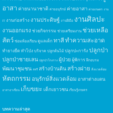
อาสา
ค่ายนานาชาติ
ค่ายอาสา
ค่ายอนุรักษ์
ค่ายเกษตร
งาน
งานศิลปะ
งานประดิษฐ์
งานก่อสร้าง
งานฝีมือ
IT
ช่วยเหลือ
งานออกแรง
ช่วยกิจกรรม
ช่วยเตรียมงาน
สัตว์
ทาสี
ทำความสะอาด
ดูแลเด็ก
ซ่อมห้องเรียน
ปลูกป่า
ปลูกปะการัง
ทำยางยืด
ทำโป่ง
บริจาค
ปลูกต้นไม้
ปลูกป่าชายเลน
ผู้ป่วย
ผู้พิการ
ฝึกอบรม
ปลูกป่าโกงกาง
สร้างฝาย
พัฒนาชุมชน
สร้างบ้านดิน
สิ่งแวดล้อม
สตรี
หัตถกรรม
อนุรักษ์สิ่งแวดล้อม
อาสาต่างแดน
เก็บขยะ
เด็กเยาวชน
เรียนรู้เกษตร
อาสาอาเซียน
บทความล่าสุด