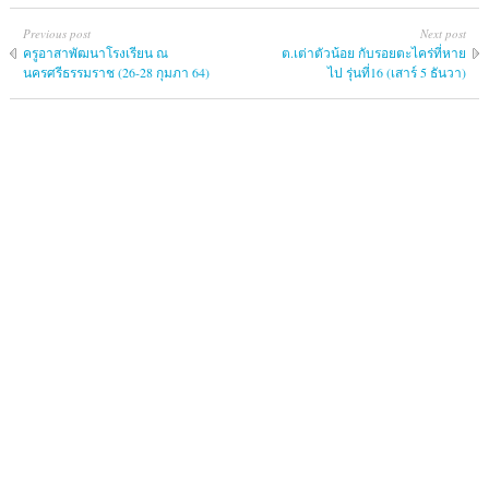
Previous post
Next post
ครูอาสาพัฒนาโรงเรียน ณ
ต.เต่าตัวน้อย กับรอยตะไคร่ที่หาย
นครศรีธรรมราช (26-28 กุมภา 64)
ไป รุ่นที่16 (เสาร์ 5 ธันวา)