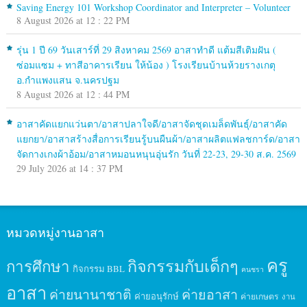
Saving Energy 101 Workshop Coordinator and Interpreter – Volunteer
8 August 2026 at 12 : 22 PM
รุ่น 1 ปี 69 วันเสาร์ที่ 29 สิงหาคม 2569 อาสาทำดี แต้มสีเติมฝัน (
ซ่อมแซม + ทาสีอาคารเรียน ให้น้อง ) โรงเรียนบ้านห้วยรางเกตุ
อ.กำแพงแสน จ.นครปฐม
8 August 2026 at 12 : 44 PM
อาสาคัดแยกแว่นตา/อาสาปลาใจดี/อาสาจัดชุดเมล็ดพันธุ์/อาสาคัด
แยกยา/อาสาสร้างสื่อการเรียนรู้บนผืนผ้า/อาสาผลิตแฟลชการ์ด/อาสา
จัดกางเกงผ้าอ้อม/อาสาหมอนหนุนอุ่นรัก วันที่ 22-23, 29-30 ส.ค. 2569
29 July 2026 at 14 : 37 PM
หมวดหมู่งานอาสา
ครู
กิจกรรมกับเด็กๆ
การศึกษา
กิจกรรม BBL
คนชรา
อาสา
ค่ายนานาชาติ
ค่ายอาสา
ค่ายอนุรักษ์
ค่ายเกษตร
งาน