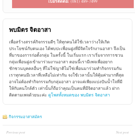
เบอร์ติดต่อ:
(081) 489-7499
พบมิตร จิตอาสา
เพื่อสร้างสรรค์กิจกรรมดีๆ ให้ทุกคนได้ใช้เวลาว่างให้เกิด
ประโยชน์กับตนเอง ได้พบปะเพื่อนฝูงที่มีจิตใจรักงานอาสา จึงเป็น
ที่มาของการก่อตั้งกลุ่ม ในครั้งนี้ ในเริ่มแรก เราเริ่มจากการชวน
กลุ่มเพื่อนฝูงเข้ามาร่วมงานอาสา ตอนนี้เรามีเพจเพื่ออยาก
ชักชวนบุคคลอื่นๆ ที่ไม่ใช่ญาติไม่ใช่เพื่อนมาร่วมทำกิจกรรมกัน
เราทุกคนมีเวลาที่เหลือไม่เท่ากัน จงใช้เวลานั้นให้คุ้มค่ามากที่สุด
อาจไม่ต้องทำกิจกรรมกับกลุ่มอาสา อาจแค่เพียงแบ่งปันน้ำใจที่มี
ให้กับคนใกล้ตัว เท่านั้นก็ถือว่าคุณเป็นคนที่มีจิตอาสาแล้ว ฝาก
ติดตามเพจด้วยนะค่ะ
ดูโพสทั้งหมดของ พบมิตร จิตอาสา
กิจกรรมอาสาสมัคร
Previous post
Next post