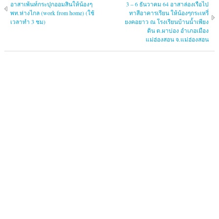
อาสาเพ้นท์กระปุกออมสินให้น้องๆ
3 – 6 ธันวาคม 64 อาสาล่องเรือไป
พท.ห่างไกล (work from home) (ใช้
ทาสีอาคารเรียน ให้น้องๆกระเหรี่
เวลาทำ 3 ชม)
ยงคอยาว ณ โรงเรียนบ้านน้ำเพียง
ดิน ต.ผาบ่อง อำเภอเมือง
แม่ฮ่องสอน จ.แม่ฮ่องสอน