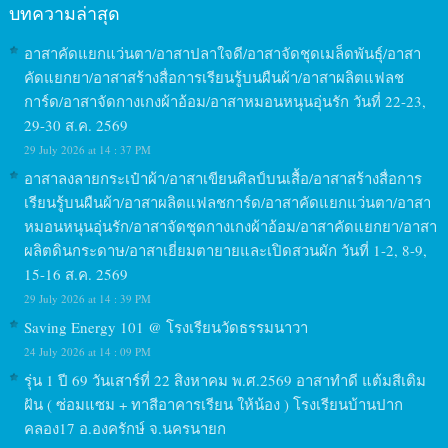
บทความล่าสุด
อาสาคัดแยกแว่นตา/อาสาปลาใจดี/อาสาจัดชุดเมล็ดพันธุ์/อาสา
คัดแยกยา/อาสาสร้างสื่อการเรียนรู้บนผืนผ้า/อาสาผลิตแฟลช
การ์ด/อาสาจัดกางเกงผ้าอ้อม/อาสาหมอนหนุนอุ่นรัก วันที่ 22-23,
29-30 ส.ค. 2569
29 July 2026 at 14 : 37 PM
อาสาลงลายกระเป๋าผ้า/อาสาเขียนศิลป์บนเสื้อ/อาสาสร้างสื่อการ
เรียนรู้บนผืนผ้า/อาสาผลิตแฟลชการ์ด/อาสาคัดแยกแว่นตา/อาสา
หมอนหนุนอุ่นรัก/อาสาจัดชุดกางเกงผ้าอ้อม/อาสาคัดแยกยา/อาสา
ผลิตดินกระดาษ/อาสาเยี่ยมตายายและเปิดสวนผัก วันที่ 1-2, 8-9,
15-16 ส.ค. 2569
29 July 2026 at 14 : 39 PM
Saving Energy 101 @ โรงเรียนวัดธรรมนาวา
24 July 2026 at 14 : 09 PM
รุ่น 1 ปี 69 วันเสาร์ที่ 22 สิงหาคม พ.ศ.2569 อาสาทำดี แต้มสีเติม
ฝัน ( ซ่อมแซม + ทาสีอาคารเรียน ให้น้อง ) โรงเรียนบ้านปาก
คลอง17 อ.องครักษ์ จ.นครนายก