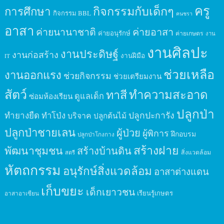
ครู
กิจกรรมกับเด็กๆ
การศึกษา
กิจกรรม BBL
คนชรา
อาสา
ค่ายนานาชาติ
ค่ายอาสา
ค่ายอนุรักษ์
ค่ายเกษตร
งาน
งานศิลปะ
งานประดิษฐ์
งานก่อสร้าง
งานฝีมือ
IT
ช่วยเหลือ
งานออกแรง
ช่วยกิจกรรม
ช่วยเตรียมงาน
สัตว์
ทาสี
ทำความสะอาด
ดูแลเด็ก
ซ่อมห้องเรียน
ปลูกป่า
ปลูกปะการัง
ทำยางยืด
ทำโป่ง
บริจาค
ปลูกต้นไม้
ปลูกป่าชายเลน
ผู้ป่วย
ผู้พิการ
ฝึกอบรม
ปลูกป่าโกงกาง
สร้างฝาย
พัฒนาชุมชน
สร้างบ้านดิน
สิ่งแวดล้อม
สตรี
หัตถกรรม
อนุรักษ์สิ่งแวดล้อม
อาสาต่างแดน
เก็บขยะ
เด็กเยาวชน
เรียนรู้เกษตร
อาสาอาเซียน