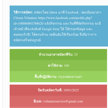
วิธีการสมัคร:
สมัครโดย Inbox มาที่ Facebook : พลเมืองอาสา-
Citizen Volunteer https://www.facebook.com/profile.php?
id=100066801588620 แจ้งกิจกรรม และวันที่ที่จัดกิจกรรม จะมี
เจ้าหน้าที่จะส่งลิงค์ Google form ให้ ให้กรอกข้อมูล และ
สมทบ(ถ้ามี) ให้ครบถ้วน กดยืนยันให้เรียบร้อย จึงถือว่าการ
สมัครเสร็จสมบูรณ์
จำนวนอาสาสมัครที่รับ:
25
ค่าใช้จ่าย:
100
พื้นที่ปฏิบัติงาน:
กรุงเทพมหานคร
ปิดรับสมัครวันที่:
10/01/2025
อีเมล:
volunteerservice@gmail.com