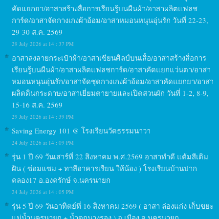
คัดแยกยา/อาสาสร้างสื่อการเรียนรู้บนผืนผ้า/อาสาผลิตแฟลช
การ์ด/อาสาจัดกางเกงผ้าอ้อม/อาสาหมอนหนุนอุ่นรัก วันที่ 22-23,
29-30 ส.ค. 2569
29 July 2026 at 14 : 37 PM
อาสาลงลายกระเป๋าผ้า/อาสาเขียนศิลป์บนเสื้อ/อาสาสร้างสื่อการ
เรียนรู้บนผืนผ้า/อาสาผลิตแฟลชการ์ด/อาสาคัดแยกแว่นตา/อาสา
หมอนหนุนอุ่นรัก/อาสาจัดชุดกางเกงผ้าอ้อม/อาสาคัดแยกยา/อาสา
ผลิตดินกระดาษ/อาสาเยี่ยมตายายและเปิดสวนผัก วันที่ 1-2, 8-9,
15-16 ส.ค. 2569
29 July 2026 at 14 : 39 PM
Saving Energy 101 @ โรงเรียนวัดธรรมนาวา
24 July 2026 at 14 : 09 PM
รุ่น 1 ปี 69 วันเสาร์ที่ 22 สิงหาคม พ.ศ.2569 อาสาทำดี แต้มสีเติม
ฝัน ( ซ่อมแซม + ทาสีอาคารเรียน ให้น้อง ) โรงเรียนบ้านปาก
คลอง17 อ.องครักษ์ จ.นครนายก
24 July 2026 at 14 : 05 PM
รุ่น 5 ปี 69 วันอาทิตย์ที่ 16 สิงหาคม 2569 ( อาสา ล่องแก่ง เก็บขยะ
แม่น้ำนครนายก + น้ำตกนางรอง ) อ.เมือง จ.นครนายก