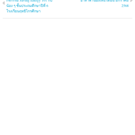
กิจกรรม Saving Energy 101 กับ
อาสาพาน้องเล่น เดือน มกราคม
น้อง ๆ ชั้นประถมศึกษาปีที่ 6
2568
โรงเรียนฤทธิไกรศึกษา