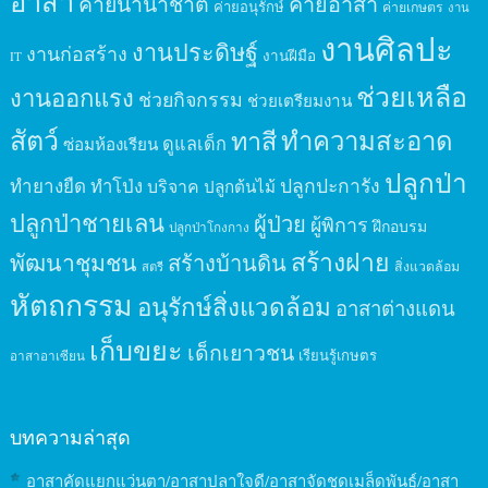
อาสา
ค่ายนานาชาติ
ค่ายอาสา
ค่ายอนุรักษ์
ค่ายเกษตร
งาน
งานศิลปะ
งานประดิษฐ์
งานก่อสร้าง
งานฝีมือ
IT
ช่วยเหลือ
งานออกแรง
ช่วยกิจกรรม
ช่วยเตรียมงาน
สัตว์
ทาสี
ทำความสะอาด
ดูแลเด็ก
ซ่อมห้องเรียน
ปลูกป่า
ปลูกปะการัง
ทำยางยืด
ทำโป่ง
บริจาค
ปลูกต้นไม้
ปลูกป่าชายเลน
ผู้ป่วย
ผู้พิการ
ฝึกอบรม
ปลูกป่าโกงกาง
สร้างฝาย
พัฒนาชุมชน
สร้างบ้านดิน
สิ่งแวดล้อม
สตรี
หัตถกรรม
อนุรักษ์สิ่งแวดล้อม
อาสาต่างแดน
เก็บขยะ
เด็กเยาวชน
เรียนรู้เกษตร
อาสาอาเซียน
บทความล่าสุด
อาสาคัดแยกแว่นตา/อาสาปลาใจดี/อาสาจัดชุดเมล็ดพันธุ์/อาสา