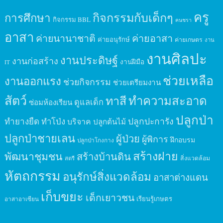
ครู
กิจกรรมกับเด็กๆ
การศึกษา
กิจกรรม BBL
คนชรา
อาสา
ค่ายนานาชาติ
ค่ายอาสา
ค่ายอนุรักษ์
ค่ายเกษตร
งาน
งานศิลปะ
งานประดิษฐ์
งานก่อสร้าง
งานฝีมือ
IT
ช่วยเหลือ
งานออกแรง
ช่วยกิจกรรม
ช่วยเตรียมงาน
สัตว์
ทาสี
ทำความสะอาด
ดูแลเด็ก
ซ่อมห้องเรียน
ปลูกป่า
ปลูกปะการัง
ทำยางยืด
ทำโป่ง
บริจาค
ปลูกต้นไม้
ปลูกป่าชายเลน
ผู้ป่วย
ผู้พิการ
ฝึกอบรม
ปลูกป่าโกงกาง
สร้างฝาย
พัฒนาชุมชน
สร้างบ้านดิน
สิ่งแวดล้อม
สตรี
หัตถกรรม
อนุรักษ์สิ่งแวดล้อม
อาสาต่างแดน
เก็บขยะ
เด็กเยาวชน
เรียนรู้เกษตร
อาสาอาเซียน