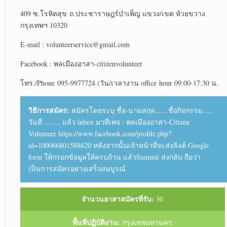
409 ซ.โรหิตสุข ถ.ประชาราษฎร์บำเพ็ญ แขวง/เขต ห้วยขวาง
กรุงเทพฯ 10320
E-mail : volunteerservice@gmail.com
Facebook : พลเมืองอาสา-citizenvolunteer
โทร./Phone 095-9977724 (วัน/เวลางาน office hour 09:00-17:30 น.
วิธีการสมัคร:
สมัครโดยระบุ ชื่อ-นามสกุล….. ชื่อกิจกรรม…..
วันที่ ……. แล้ว inbox มาที่เพจ : พลเมืองอาสา-Citizen
Volunteer https://www.facebook.com/profile.php?
id=100066801588620 หลังจากนั้นเจ้าหน้าที่จะส่งลิงค์ Google
form ให้กรอกข้อมูลให้ครบถ้วน แล้วSummit ส่งกลับ ถือว่า
เป็นการสมัครอย่างเสร็จสมบูรณ์
จำนวนอาสาสมัครที่รับ:
30
พื้นที่ปฏิบัติงาน:
กรุงเทพมหานคร