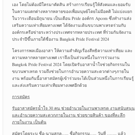
เอง โดยไม่ต้องมีใครมาตัดสิน สร้างการเรียนรู้ให้สังคมและยอมรับ
ในความแตกต่างหลากหลายของเพื่อมนุษย์โดยไม่มีอคติ ไม่แบ่งแยก
ในวาระเดือนมิถุนายน เป็นเดือน Pride องค์กร Apcom ซึ่งทำงานส่ง
เสริมความเท่าเทียมทางเพศ ได้จัดงานเดินขบวนพาเหรดร่วมกับ
องค์กรเครือข่ายระหว่างประเทศจากหลายประเทศ ที่ร่วมกันจัดงาน
ประจำปีขึ้นภายใต้ชื่องาน Bangkok Pride Festival 2024
โครงการพลเมืองอาสา ให้ความสำคัญเรื่องสืทธิความเท่าเทียม และ
ความหลากหลายทางเพศ เราจึงเป็นส่วนหนึ่งในการร่วมงาน
Bangkok Pride Festival 2024 โดยเปิดรับอาสาน้ำใจช่วยกิจกรรมใน
ขบวนพาเหรด รวมถึงช่วยในการอำนวยความสะดวกต่างๆภายใน
งาน พร้อมกันนี้อาสาสมัครผู้เข้าร่วมจะได้เป็นส่วนหนึ่งในการเรียนรู้
และส่งเสริมความเท่าเทียมทางเพศอีกด้วย
การสมัคร
รับอาสาสมัครน้ำใจ 30 คน ช่วยอำนวยในงานพาเหรด งานสนับสนุน
และอำนวยความสะดวกภายในงาน ช่วยขายสินค้า ของที่ละลึก
ภายในงาน เป็นต้น
สมัครโดยระบุ ชื่อ-นามสกุล….. ชื่อกิจกรรม….. วันที่ ……. แล้ว