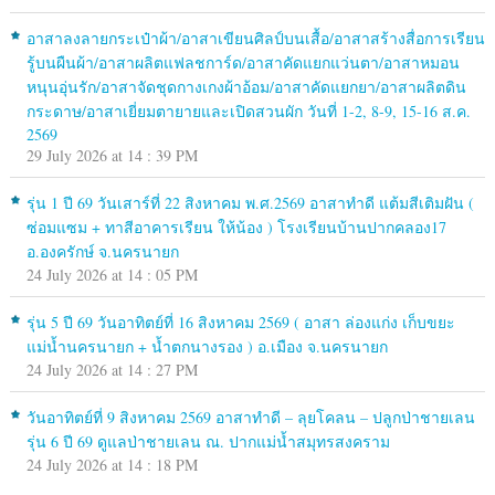
อาสาลงลายกระเป๋าผ้า/อาสาเขียนศิลป์บนเสื้อ/อาสาสร้างสื่อการเรียน
รู้บนผืนผ้า/อาสาผลิตแฟลชการ์ด/อาสาคัดแยกแว่นตา/อาสาหมอน
หนุนอุ่นรัก/อาสาจัดชุดกางเกงผ้าอ้อม/อาสาคัดแยกยา/อาสาผลิตดิน
กระดาษ/อาสาเยี่ยมตายายและเปิดสวนผัก วันที่ 1-2, 8-9, 15-16 ส.ค.
2569
29 July 2026 at 14 : 39 PM
รุ่น 1 ปี 69 วันเสาร์ที่ 22 สิงหาคม พ.ศ.2569 อาสาทำดี แต้มสีเติมฝัน (
ซ่อมแซม + ทาสีอาคารเรียน ให้น้อง ) โรงเรียนบ้านปากคลอง17
อ.องครักษ์ จ.นครนายก
24 July 2026 at 14 : 05 PM
รุ่น 5 ปี 69 วันอาทิตย์ที่ 16 สิงหาคม 2569 ( อาสา ล่องแก่ง เก็บขยะ
แม่น้ำนครนายก + น้ำตกนางรอง ) อ.เมือง จ.นครนายก
24 July 2026 at 14 : 27 PM
วันอาทิตย์ที่ 9 สิงหาคม 2569 อาสาทำดี – ลุยโคลน – ปลูกป่าชายเลน
รุ่น 6 ปี 69 ดูแลป่าชายเลน ณ. ปากแม่น้ำสมุทรสงคราม
24 July 2026 at 14 : 18 PM