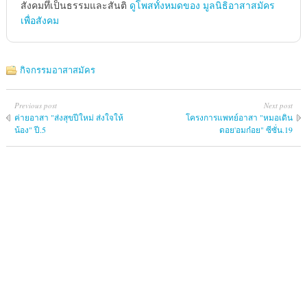
สังคมทึ่เป็นธรรมและสันติ
ดูโพสทั้งหมดของ มูลนิธิอาสาสมัคร
เพื่อสังคม
กิจกรรมอาสาสมัคร
Previous post
Next post
ค่ายอาสา "ส่งสุข​ปีใหม่​ ส่ง​ใจ​ให้​
โครงการแพทย์​อาสา​ "หมอเดิน​
น้อง" ปี.5
ดอย'อมก๋อย​" ซีซั่น.19