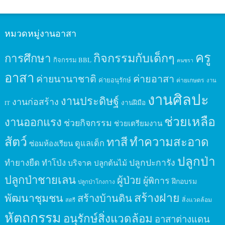
หมวดหมู่งานอาสา
ครู
กิจกรรมกับเด็กๆ
การศึกษา
กิจกรรม BBL
คนชรา
อาสา
ค่ายนานาชาติ
ค่ายอาสา
ค่ายอนุรักษ์
ค่ายเกษตร
งาน
งานศิลปะ
งานประดิษฐ์
งานก่อสร้าง
งานฝีมือ
IT
ช่วยเหลือ
งานออกแรง
ช่วยกิจกรรม
ช่วยเตรียมงาน
สัตว์
ทาสี
ทำความสะอาด
ดูแลเด็ก
ซ่อมห้องเรียน
ปลูกป่า
ปลูกปะการัง
ทำยางยืด
ทำโป่ง
บริจาค
ปลูกต้นไม้
ปลูกป่าชายเลน
ผู้ป่วย
ผู้พิการ
ฝึกอบรม
ปลูกป่าโกงกาง
สร้างฝาย
พัฒนาชุมชน
สร้างบ้านดิน
สิ่งแวดล้อม
สตรี
หัตถกรรม
อนุรักษ์สิ่งแวดล้อม
อาสาต่างแดน