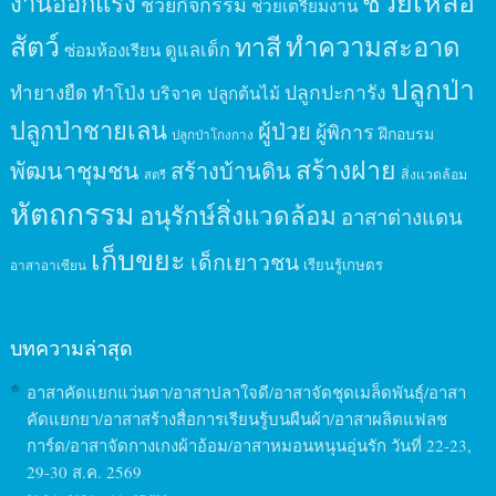
ช่วยเหลือ
งานออกแรง
ช่วยกิจกรรม
ช่วยเตรียมงาน
สัตว์
ทาสี
ทำความสะอาด
ดูแลเด็ก
ซ่อมห้องเรียน
ปลูกป่า
ปลูกปะการัง
ทำยางยืด
ทำโป่ง
บริจาค
ปลูกต้นไม้
ปลูกป่าชายเลน
ผู้ป่วย
ผู้พิการ
ฝึกอบรม
ปลูกป่าโกงกาง
สร้างฝาย
พัฒนาชุมชน
สร้างบ้านดิน
สิ่งแวดล้อม
สตรี
หัตถกรรม
อนุรักษ์สิ่งแวดล้อม
อาสาต่างแดน
เก็บขยะ
เด็กเยาวชน
เรียนรู้เกษตร
อาสาอาเซียน
บทความล่าสุด
อาสาคัดแยกแว่นตา/อาสาปลาใจดี/อาสาจัดชุดเมล็ดพันธุ์/อาสา
คัดแยกยา/อาสาสร้างสื่อการเรียนรู้บนผืนผ้า/อาสาผลิตแฟลช
การ์ด/อาสาจัดกางเกงผ้าอ้อม/อาสาหมอนหนุนอุ่นรัก วันที่ 22-23,
29-30 ส.ค. 2569