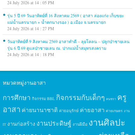
24 July 2026 at 14 : 05 PM
รุ่น 5 ปี 69 วันอาทิตย์ที่ 16 สิงหาคม 2569 ( อาสา ล่องแก่ง เก็บขยะ
แม่น้ำนครนายก + น้ำตกนางรอง ) อ.เมือง จ.นครนายก
24 July 2026 at 14 : 27 PM
วันอาทิตย์ที่ 9 สิงหาคม 2569 อาสาทำดี – ลุยโคลน – ปลูกป่าชายเลน
รุ่น 6 ปี 69 ดูแลป่าชายเลน ณ. ปากแม่น้ำสมุทรสงคราม
24 July 2026 at 14 : 18 PM
หมวดหมู่งานอาสา
ครู
กิจกรรมกับเด็กๆ
การศึกษา
กิจกรรม BBL
คนชรา
อาสา
ค่ายนานาชาติ
ค่ายอาสา
ค่ายอนุรักษ์
ค่ายเกษตร
งาน
งานศิลปะ
งานประดิษฐ์
งานก่อสร้าง
งานฝีมือ
IT