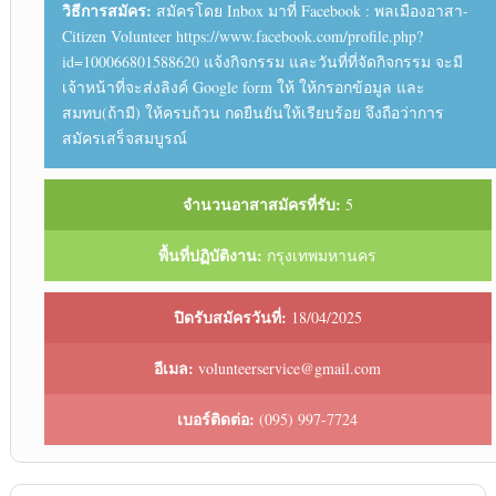
วิธีการสมัคร:
สมัครโดย Inbox มาที่ Facebook : พลเมืองอาสา-
Citizen Volunteer https://www.facebook.com/profile.php?
id=100066801588620 แจ้งกิจกรรม และวันที่ที่จัดกิจกรรม จะมี
เจ้าหน้าที่จะส่งลิงค์ Google form ให้ ให้กรอกข้อมูล และ
สมทบ(ถ้ามี) ให้ครบถ้วน กดยืนยันให้เรียบร้อย จึงถือว่าการ
สมัครเสร็จสมบูรณ์
จำนวนอาสาสมัครที่รับ:
5
พื้นที่ปฏิบัติงาน:
กรุงเทพมหานคร
ปิดรับสมัครวันที่:
18/04/2025
อีเมล:
volunteerservice@gmail.com
เบอร์ติดต่อ:
(095) 997-7724