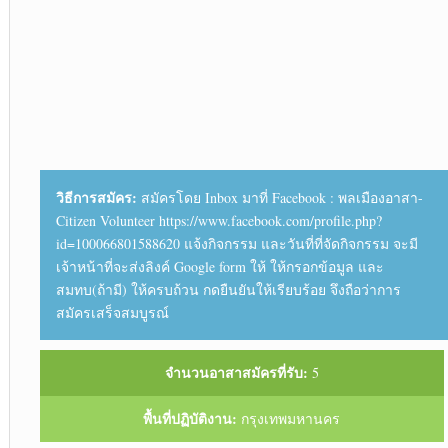
วิธีการสมัคร:
สมัครโดย Inbox มาที่ Facebook : พลเมืองอาสา-
Citizen Volunteer https://www.facebook.com/profile.php?
id=100066801588620 แจ้งกิจกรรม และวันที่ที่จัดกิจกรรม จะมี
เจ้าหน้าที่จะส่งลิงค์ Google form ให้ ให้กรอกข้อมูล และ
สมทบ(ถ้ามี) ให้ครบถ้วน กดยืนยันให้เรียบร้อย จึงถือว่าการ
สมัครเสร็จสมบูรณ์
จำนวนอาสาสมัครที่รับ:
5
พื้นที่ปฏิบัติงาน:
กรุงเทพมหานคร