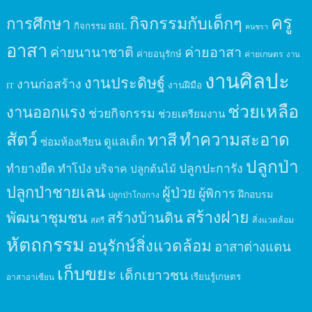
ครู
กิจกรรมกับเด็กๆ
การศึกษา
กิจกรรม BBL
คนชรา
อาสา
ค่ายนานาชาติ
ค่ายอาสา
ค่ายอนุรักษ์
ค่ายเกษตร
งาน
งานศิลปะ
งานประดิษฐ์
งานก่อสร้าง
งานฝีมือ
IT
ช่วยเหลือ
งานออกแรง
ช่วยกิจกรรม
ช่วยเตรียมงาน
สัตว์
ทาสี
ทำความสะอาด
ดูแลเด็ก
ซ่อมห้องเรียน
ปลูกป่า
ปลูกปะการัง
ทำยางยืด
ทำโป่ง
บริจาค
ปลูกต้นไม้
ปลูกป่าชายเลน
ผู้ป่วย
ผู้พิการ
ฝึกอบรม
ปลูกป่าโกงกาง
สร้างฝาย
พัฒนาชุมชน
สร้างบ้านดิน
สิ่งแวดล้อม
สตรี
หัตถกรรม
อนุรักษ์สิ่งแวดล้อม
อาสาต่างแดน
เก็บขยะ
เด็กเยาวชน
เรียนรู้เกษตร
อาสาอาเซียน