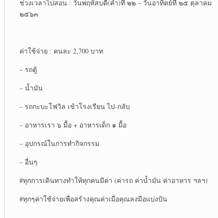
ช่วงเวลาไปสอน : วันพฤหัสบดี(ค่ำ)ที่ ๒๒ – วันอาทิตย์ที่ ๒๕ ตุลาคม
๒๕๖๓
ค่าใช้จ่าย : คนละ 2,700 บาท
– รถตู้
– น้ำมัน
– รถกะบะโฟวิล เข้าโรงเรียน ไป-กลับ
– อาหารเรา ๖ มื้อ + อาหารเด็ก ๑ มื้อ
– อุปกรณ์ในการทำกิจกรรม
– อื่นๆ
#ทุกการเดินทางทำให้ทุกคนมีค่า (ค่ารถ ค่าน้ำมัน ค่าอาหาร ฯลฯ)
#ทุกๆค่าใช้จ่ายเพื่อสร้างคุณค่าเมื่อคุณลงมือแบ่งปัน