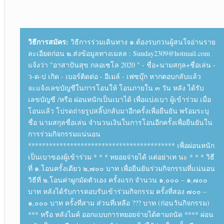
วิธีการสมัคร:
วิธีการร่วมเดินทาง ๑.ต้องรบกวนผู้สนใจอ่านราย
ละเอียดก่อน ๒.ส่งข้อมูลทางเมลล : Sunday2309@hotmail.com
แจ้งว่า "อาสาปันสุข กลอเซโล 2020 " - ชื่อ+นามสกุล+ชื่อเล่น -
ว-ด-ป เกิด - เบอร์ติดต่อ - อีเมล์ - เฟซบุ๊ก หากตอบกลับแล้ว
จะแจ้งเลขบัญชีในการโอนให้ โอนภายใน ๓ วัน หลัง ได้รับ
เลขบัญชี /หรือ ผ่อนหนักเป็นเบาได้ เพื่อแบ่งเบา ผู้เข้าร่วม เมื่อ
โอนแล้ว โปรดถ่ายรูปสลิ๊ปกลับมาอีกครั้งเพื่อยืนยัน พร้อมระบุ
ชื่อ นามสกุลชื่อเล่น จำนวนเงินในการโอนอีกครั้งเพื่อยืนยันใน
การร่วมกิจกรรมแน่นอน
****************************************** เพื่อผ่อนหนัก
เป็นเบาของผู้เข้าร่วม * * * ทยอยจ่ายได้ แต่อย่าเท นะ * * * วิธี
ที่ ๑.โอนครั้งเดียว ๒,๗๐๐ บาท เพื่อยืนยันร่วมกิจกรรมที่แน่นอน
วิธีที่ ๒.โอนค่าผูกมัดตัวเอง ครั้งแรก จำนวน ๑,๐๐๐ – ๑,๗๐๐
บาท หลังได้รับการตอบรับเข้าร่วมกิจกรรม ครั้งที่สอง ๗๐๐ –
๑,๐๐๐ บาท ครั้งที่สาม ส่วนที่เหลือ ??? บาท (ก่อนวันกิจกรรม)
*** หรือ หลังไมค์ ออกแบบการทยอยจ่ายได้ตามถนัด **** ผ่อน