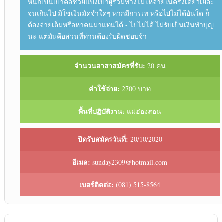
หนักเป็นเบาคือช่วยแบ่งเบาผู้ร่วมทางไม่ให้จ่ายในครั้งเดียวเยอะ
จนเกินไป มิใช่เงินมัดจำใดๆ หากมีการเท หรือไปไม่ได้อันใด ก็
ต้องจ่ายเต็มหรือหาคนมาแทนได้ - ไปไม่ได้ ไม่รับเป็นเงินทำบุญ
นะ แต่มันคือส่วนที่ท่านต้องรับผิดชอบจ้า
จำนวนอาสาสมัครที่รับ:
20 คน
ค่าใช้จ่าย:
2700 บาท
พื้นที่ปฏิบัติงาน:
แม่ฮ่องสอน
ปิดรับสมัครวันที่:
20/10/2020
อีเมล:
sunday2309@hotmail.com
เบอร์ติดต่อ:
(081) 515-8564