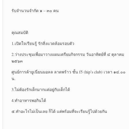
รับจำนวนจำกัด ๑ – ๓๐ คน
คุณสมบัติ
1.เปิดใจเรียนรู้ รักสิ่งแวดล้อมรอบตัว
2.ว่างประชุมเพื่อมาวางแผนเตรียมกิจกรรม วันอาทิตย์ที่ ๔ ตุลาคม
๒๕๖๓
ศูนย์การค้ายูเนี่ยนมอลล ลาดพร้าว ชั้น f5 (hip’s club) เวลา ๑๔.๐๐
น.
3.ไม่ต้องรักเด็กมากแต่อยู่กับเด็กได้
4.ทำอาหารพอกินได้
๕.ทำอะไรไม่เป็นเลย ก็ได้ แค่พร้อมที่จะเรียนรู้ไปด้วยกัน