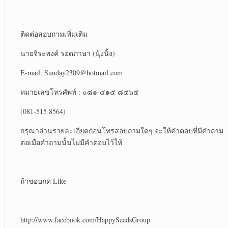
ติดต่อสอบถามเพิ่มเติม
นายจิระพงค์ รอดภาษา (นุ้งนิ้ง)
E-mail: Sunday2309@hotmail.com
หมายเลขโทรศัพท์ : ๐๘๑-๕๑๕ ๘๕๖๔
(081-515 8564)
กรุณาอ่านรายละเอียดก่อนโทรสอบถามใดๆ จะให้คำตอบที่มีคำถาม
ต่อเมื่อคำถามนั้นไม่มีคำตอบไว้ให้
ถ้าชอบกด Like
http://www.facebook.com/HappySeedsGroup