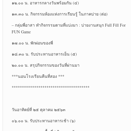
๑๒.๐๐ น. อาหารกลางวันพร้อมกัน (๔)
๑๓.๓๐ น. กิจกรรมห้องแห่งการเรียนรู้ ในภาคบ่าย (ต่อ)
– กลุ่มพี่อาสา ทำกิจกรรมตามที่แบ่งมา : บ่ายงานสนุก Full Fill For
FUN Game
๑๗.๐๐ น. พักผ่อนของพี่
๑๘.๓๐ น. รับประทานอาหารเย็น (๕)
๒๐.๐๐ น. สรุปกิจกรรมของวันที่ผ่านมา
***นอนโรงเรียนคืนที่สอง ***
**************************************
วันอาทิตย์ที่ ๒๕ ตุลาคม ๒๕๖๓
๐๖.๐๐ น. รับประทานอาหารเช้า (๖)