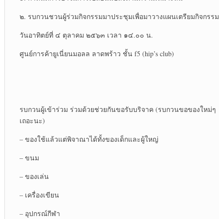
๒. รบกวนชวนผู้ร่วมกิจกรรมมาประชุมเพื่อมาวางแผนเตรียมกิจกรรม
วันอาทิตย์ที่ ๔ ตุลาคม ๒๕๖๓ เวลา ๑๔.๐๐ น.
ศูนย์การค้ายูเนี่ยนมอลล ลาดพร้าว ชั้น f5 (hip’s club)
รบกวนผู้เข้าร่วม ร่วมด้วยช่วยกันขอรับบริจาค (รบกวนขอของใหม่ๆ
เถอะนะ)
– ของใช้แล้วแต่พิจาณาได้ทั้งของเด็กและผู้ใหญ่
– ขนม
– ของเล่น
– เครื่องเขียน
– อุปกรณ์กีฬา