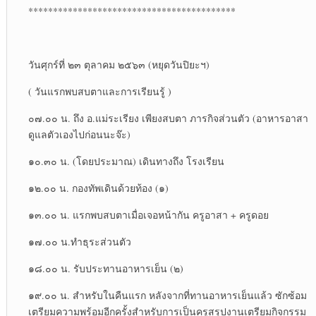
******************************************
วันศุกร์ที่ ๒๓ ตุลาคม ๒๕๖๓ (หยุดวันปิยะฯ)
( วันแรกพบสบตาและการเรียนรู้ )
๐๗.๐๐ น. ถึง อ.แม่ระเรียง เพียงสบตา ภารกิจส่วนตัว (อาหารอาสา
ดูแลตัวเองไปก่อนนะจ๊ะ)
๑๐.๓๐ น. (โดยประมาณ) เดินทางถึง โรงเรียน
๑๒.๐๐ น. กองทัพเดินด้วยท้อง (๑)
๑๓.๐๐ น. แรกพบสบตาเมื่อเจอหน้ากัน ครูอาสา + ครูดอย
๑๗.๐๐ น.ทำธุระส่วนตัว
๑๘.๐๐ น. รับประทานอาหารเย็น (๒)
๑๙.๐๐ น. สำหรับในคืนแรก หลังจากที่ทานอาหารเย็นแล้ว ซักซ้อม
เตรียมความพร้อมอีกครั้งสำหรับการเป็นครูสรุปงานเตรียมกิจกรรม