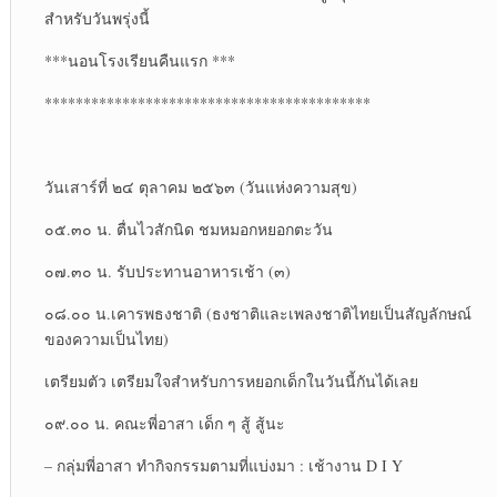
สำหรับวันพรุ่งนี้
***นอนโรงเรียนคืนแรก ***
******************************************
วันเสาร์ที่ ๒๔ ตุลาคม ๒๕๖๓ (วันแห่งความสุข)
๐๕.๓๐ น. ตื่นไวสักนิด ชมหมอกหยอกตะวัน
๐๗.๓๐ น. รับประทานอาหารเช้า (๓)
๐๘.๐๐ น.เคารพธงชาติ (ธงชาติและเพลงชาติไทยเป็นสัญลักษณ์
ของความเป็นไทย)
เตรียมตัว เตรียมใจสำหรับการหยอกเด็กในวันนี้กันได้เลย
๐๙.๐๐ น. คณะพี่อาสา เด็ก ๆ สู้ สู้นะ
– กลุ่มพี่อาสา ทำกิจกรรมตามที่แบ่งมา : เช้างาน D I Y