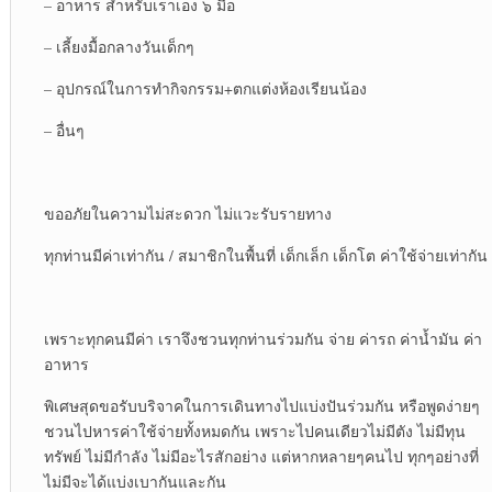
– อาหาร สำหรับเราเอง ๖ มื้อ
– เลี้ยงมื้อกลางวันเด็กๆ
– อุปกรณ์ในการทำกิจกรรม+ตกแต่งห้องเรียนน้อง
– อื่นๆ
ขออภัยในความไม่สะดวก ไม่แวะรับรายทาง
ทุกท่านมีค่าเท่ากัน / สมาชิกในพื้นที่ เด็กเล็ก เด็กโต ค่าใช้จ่ายเท่ากัน
เพราะทุกคนมีค่า เราจึงชวนทุกท่านร่วมกัน จ่าย ค่ารถ ค่าน้ำมัน ค่า
อาหาร
พิเศษสุดขอรับบริจาคในการเดินทางไปแบ่งปันร่วมกัน หรือพูดง่ายๆ
ชวนไปหารค่าใช้จ่ายทั้งหมดกัน เพราะไปคนเดียวไม่มีตัง ไม่มีทุน
ทรัพย์ ไม่มีกำลัง ไม่มีอะไรสักอย่าง แต่หากหลายๆคนไป ทุกๆอย่างที่
ไม่มีจะได้แบ่งเบากันและกัน