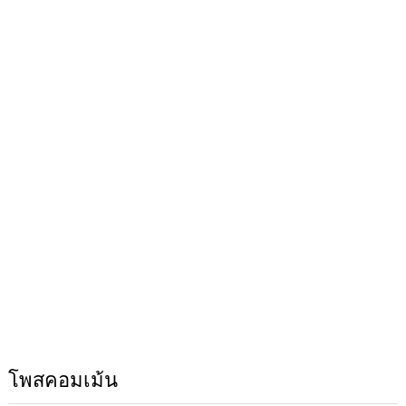
โพสคอมเม้น