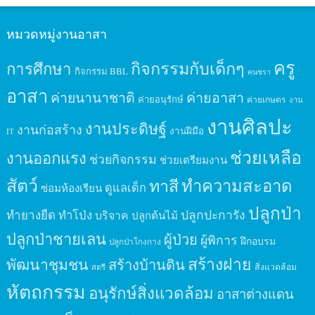
หมวดหมู่งานอาสา
ครู
กิจกรรมกับเด็กๆ
การศึกษา
กิจกรรม BBL
คนชรา
อาสา
ค่ายนานาชาติ
ค่ายอาสา
ค่ายอนุรักษ์
ค่ายเกษตร
งาน
งานศิลปะ
งานประดิษฐ์
งานก่อสร้าง
งานฝีมือ
IT
ช่วยเหลือ
งานออกแรง
ช่วยกิจกรรม
ช่วยเตรียมงาน
สัตว์
ทาสี
ทำความสะอาด
ดูแลเด็ก
ซ่อมห้องเรียน
ปลูกป่า
ปลูกปะการัง
ทำยางยืด
ทำโป่ง
บริจาค
ปลูกต้นไม้
ปลูกป่าชายเลน
ผู้ป่วย
ผู้พิการ
ฝึกอบรม
ปลูกป่าโกงกาง
สร้างฝาย
พัฒนาชุมชน
สร้างบ้านดิน
สิ่งแวดล้อม
สตรี
หัตถกรรม
อนุรักษ์สิ่งแวดล้อม
อาสาต่างแดน