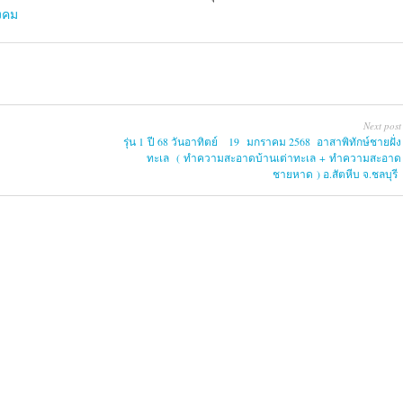
ังคม
Next post
รุ่น 1 ปี 68 วันอาทิตย์ 19 มกราคม 2568 อาสาพิทักษ์ชายฝั่ง
ทะเล ( ทำความสะอาดบ้านเต่าทะเล + ทำความสะอาด
ชายหาด ) อ.สัตหีบ จ.ชลบุรี