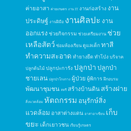
งาน
ค่ายอาสา
งานก่อสร้าง
ค่ายเกษตร
งาน IT
งานศิลปะ
ประดิษฐ์
งาน
งานฝีมือ
ช่วย
ออกแรง
ช่วยกิจกรรม
ช่วยเตรียมงาน
เหลือสัตว์
ทาสี
ดูแลเด็ก
ซ่อมห้องเรียน
ทำความสะอาด
ทำยางยืด
ทำโป่ง
บริจาค
ปลูกป่า
ปลูกป่า
ปลูกปะการัง
ปลูกต้นไม้
ชายเลน
ผู้ป่วย
ผู้พิการ
ฝึกอบรม
ปลูกป่าโกงกาง
สร้างฝาย
พัฒนาชุมชน
สร้างบ้านดิน
สตรี
หัตถกรรม
อนุรักษ์สิ่ง
สิ่งแวดล้อม
เก็บ
แวดล้อม
อาสาต่างแดน
อาสาอาเซียน
ขยะ
เด็กเยาวชน
เรียนรู้เกษตร