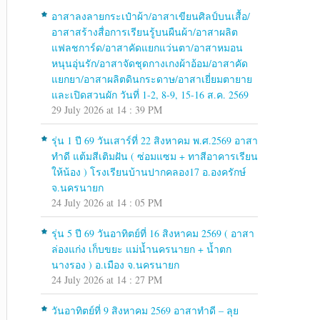
อาสาลงลายกระเป๋าผ้า/อาสาเขียนศิลป์บนเสื้อ/
อาสาสร้างสื่อการเรียนรู้บนผืนผ้า/อาสาผลิต
แฟลชการ์ด/อาสาคัดแยกแว่นตา/อาสาหมอน
หนุนอุ่นรัก/อาสาจัดชุดกางเกงผ้าอ้อม/อาสาคัด
แยกยา/อาสาผลิตดินกระดาษ/อาสาเยี่ยมตายาย
และเปิดสวนผัก วันที่ 1-2, 8-9, 15-16 ส.ค. 2569
29 July 2026 at 14 : 39 PM
รุ่น 1 ปี 69 วันเสาร์ที่ 22 สิงหาคม พ.ศ.2569 อาสา
ทำดี แต้มสีเติมฝัน ( ซ่อมแซม + ทาสีอาคารเรียน
ให้น้อง ) โรงเรียนบ้านปากคลอง17 อ.องครักษ์
จ.นครนายก
24 July 2026 at 14 : 05 PM
รุ่น 5 ปี 69 วันอาทิตย์ที่ 16 สิงหาคม 2569 ( อาสา
ล่องแก่ง เก็บขยะ แม่น้ำนครนายก + น้ำตก
นางรอง ) อ.เมือง จ.นครนายก
24 July 2026 at 14 : 27 PM
วันอาทิตย์ที่ 9 สิงหาคม 2569 อาสาทำดี – ลุย