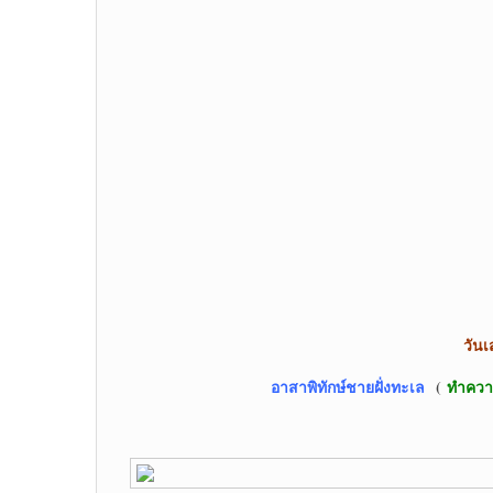
วันเ
อาสาพิทักษ์ชายฝั่งทะเล
(
ทำควา