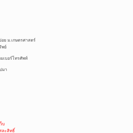
ย่อย ม.เกษตรศาสตร์
ัพย์
มเบอร์โทรศัพท์
ิปมา
ว็บ
สละสิทธิ์