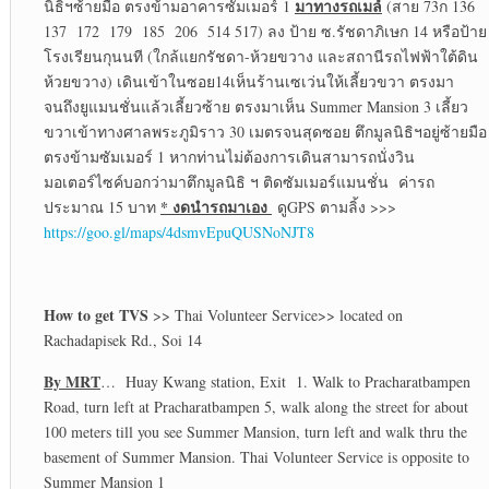
มาทางรถเมล์
นิธิฯซ้ายมือ ตรงข้ามอาคารซัมเมอร์ 1
(สาย 73ก 136
137 172 179 185 206 514 517) ลง ป้าย ซ.รัชดาภิเษก 14 หรือป้าย
โรงเรียนกุนนที (ใกล้แยกรัชดา-ห้วยขวาง และสถานีรถไฟฟ้าใต้ดิน
ห้วยขวาง) เดินเข้าในซอย14เห็นร้านเซเว่นให้เลี้ยวขวา ตรงมา
จนถึงยูแมนชั่นแล้วเลี้ยวซ้าย ตรงมาเห็น Summer Mansion 3 เลี้ยว
ขวาเข้าทางศาลพระภูมิราว 30 เมตรจนสุดซอย ตึกมูลนิธิฯอยู่ซ้ายมือ
ตรงข้ามซัมเมอร์ 1 หากท่านไม่ต้องการเดินสามารถนั่งวิน
มอเตอร์ไซค์บอกว่ามาตึกมูลนิธิ ฯ ติดซัมเมอร์แมนชั่น ค่ารถ
* งดนำรถมาเอง
ประมาณ 15 บาท
ดูGPS ตามลิ้ง >>>
https://goo.gl/maps/4dsmvEpuQUSNoNJT8
How to get TVS
>> Thai Volunteer Service>> located on
Rachadapisek Rd., Soi 14
By MRT
… Huay Kwang station, Exit 1. Walk to Pracharatbampen
Road, turn left at Pracharatbampen 5, walk along the street for about
100 meters till you see Summer Mansion, turn left and walk thru the
basement of Summer Mansion. Thai Volunteer Service is opposite to
Summer Mansion 1