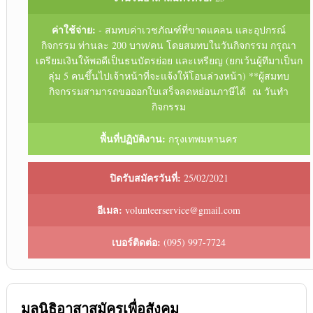
ค่าใช้จ่าย:
- สมทบค่าเวชภัณฑ์ที่ขาดแคลน และอุปกรณ์
กิจกรรม ท่านละ 200 บาท/คน โดยสมทบในวันกิจกรรม กรุณา
เตรียมเงินให้พอดีเป็นธนบัตรย่อย และเหรียญ (ยกเว้นผู้ทีมาเป็นก
ลุ่ม 5 คนขึ้นไปเจ้าหน้าที่จะแจ้งให้โอนล่วงหน้า) **ผู้สมทบ
กิจกรรมสามารถขอออกใบเสร็จลดหย่อนภาษีได้ ณ วันทำ
กิจกรรม
พื้นที่ปฏิบัติงาน:
กรุงเทพมหานคร
ปิดรับสมัครวันที่:
25/02/2021
อีเมล:
volunteerservice@gmail.com
เบอร์ติดต่อ:
(095) 997-7724
มูลนิธิอาสาสมัครเพื่อสังคม