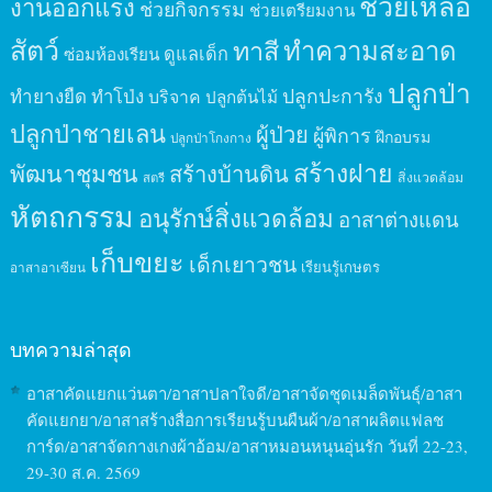
ช่วยเหลือ
งานออกแรง
ช่วยกิจกรรม
ช่วยเตรียมงาน
สัตว์
ทาสี
ทำความสะอาด
ดูแลเด็ก
ซ่อมห้องเรียน
ปลูกป่า
ปลูกปะการัง
ทำยางยืด
ทำโป่ง
บริจาค
ปลูกต้นไม้
ปลูกป่าชายเลน
ผู้ป่วย
ผู้พิการ
ฝึกอบรม
ปลูกป่าโกงกาง
สร้างฝาย
พัฒนาชุมชน
สร้างบ้านดิน
สิ่งแวดล้อม
สตรี
หัตถกรรม
อนุรักษ์สิ่งแวดล้อม
อาสาต่างแดน
เก็บขยะ
เด็กเยาวชน
เรียนรู้เกษตร
อาสาอาเซียน
บทความล่าสุด
อาสาคัดแยกแว่นตา/อาสาปลาใจดี/อาสาจัดชุดเมล็ดพันธุ์/อาสา
คัดแยกยา/อาสาสร้างสื่อการเรียนรู้บนผืนผ้า/อาสาผลิตแฟลช
การ์ด/อาสาจัดกางเกงผ้าอ้อม/อาสาหมอนหนุนอุ่นรัก วันที่ 22-23,
29-30 ส.ค. 2569