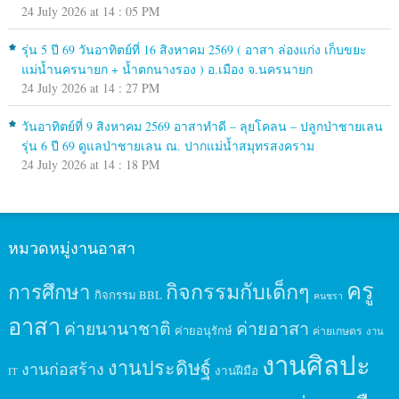
24 July 2026 at 14 : 05 PM
รุ่น 5 ปี 69 วันอาทิตย์ที่ 16 สิงหาคม 2569 ( อาสา ล่องแก่ง เก็บขยะ
แม่น้ำนครนายก + น้ำตกนางรอง ) อ.เมือง จ.นครนายก
24 July 2026 at 14 : 27 PM
วันอาทิตย์ที่ 9 สิงหาคม 2569 อาสาทำดี – ลุยโคลน – ปลูกป่าชายเลน
รุ่น 6 ปี 69 ดูแลป่าชายเลน ณ. ปากแม่น้ำสมุทรสงคราม
24 July 2026 at 14 : 18 PM
หมวดหมู่งานอาสา
ครู
กิจกรรมกับเด็กๆ
การศึกษา
กิจกรรม BBL
คนชรา
อาสา
ค่ายนานาชาติ
ค่ายอาสา
ค่ายอนุรักษ์
ค่ายเกษตร
งาน
งานศิลปะ
งานประดิษฐ์
งานก่อสร้าง
งานฝีมือ
IT