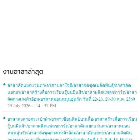
งานอาสาล่าสุด
อาสาคัดแยกแว่นตา/อาสาปลาใจดี/อาสาจัดชุดเมล็ดพันธุ์/อาสาคัด
แยกยา/อาสาสร้างสื่อการเรียนรู้บนผืนผ้า/อาสาผลิตแฟลชการ์ด/อาสา
จัดกางเกงผ้าอ้อม/อาสาหมอนหนุนอุ่นรัก วันที่ 22-23, 29-30 ส.ค. 2569
29 July 2026 at 14 : 37 PM
อาสาลงลายกระเป๋าผ้า/อาสาเขียนศิลป์บนเสื้อ/อาสาสร้างสื่อการเรียน
รู้บนผืนผ้า/อาสาผลิตแฟลชการ์ด/อาสาคัดแยกแว่นตา/อาสาหมอน
หนุนอุ่นรัก/อาสาจัดชุดกางเกงผ้าอ้อม/อาสาคัดแยกยา/อาสาผลิตดิน
กระดาษ/อาสาเยี่ยมตายายและเปิดสวนผัก วันที่ 1-2, 8-9, 15-16 ส.ค.