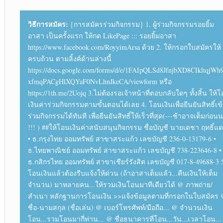
วิธีการสมัคร:
{การสมัครร่วมกิจกรรม} 1. ผู้ร่วมกิจกรรมรอยยิ้ม
อาสา เป็นครั้งแรก ให้กด LikePage ::: รอยยิ้มอาสา
https://www.facebook.com/RoyyimArsa ด้วย 2. ให้กรอกใบสมัครให้
ครบถ้วน ตามลิ้งค์ด้านล่างนี้
https://docs.google.com/forms/d/e/1FAIpQLSd8JfnjbXD8CIkltqjWh
xfmqPACgHlXQYaF0NvLhnJkeCA/viewform หรือ
https://1th.me/2Uojq 3.ไม่ต้องรอเจ้าหน้าที่ตอบกลับใดๆ ทั้งสิ้น ให้
เงินค่าร่วมกิจกรรมตามขั้นตอนได้เลย 4. โอนเงินเพื่อยืนยันสิทธิ์เข
ร่วมกิจกรรมได้ทันที เพื่อยืนยันสิทธิ์ให้เร็วที่สุด(---ช้าอาจเต็มก่อน
!!! ) ##ให้โอนเงินค่าสนับสนุนกิจกรรม ชื่อบัญชี นายเดชา ฤทธิ์แ
• ธ.กรุงไทย ออมทรัพย์ สาขาสระแก้ว เลขบัญชี 236-0-13179-6 •
ธ.ไทยพาณิชย์ ออมทรัพย์ สาขาสระแก้ว เลขบัญชี 738-223646-8 •
ธ.กสิกรไทย ออมทรัพย์ สาขาเชียร์รังสิต เลขบัญชี 017-8-49688-3 
โอนเงินแล้วต้องรีบแจ้งให้ด่วน (ถ้าอาสาเต็มแล้ว...คืนเงินให้เต็ม
จำนวน) มาหลายคน...ให้รวมเงินโอนมาทีเดียวได้ @ ภาพถ่าย/
สำเนา หลักฐานการโอนเงิน >>แจ้งข้อมูลตามที่กรอกในใบสมัคร
ชื่อ-นามสกุล (ชื่อเล่น) @ เบอร์โทรศัพท์/มือถือ... @ จำนวนเงิน
โอน...รวมโอนมากี่ท่าน... @ ชื่อธนาคารที่โอน...วัน...เวลาโอน..