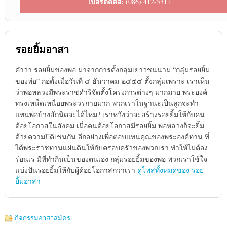
เบอร์ติดต่อ:
(086) 412-5311
รอยยิ้มอาสา
คำว่า รอยยิ้มของพ่อ มาจากการตั้งกลุ่มเยาวชนนาม “กลุ่มรอยยิ้ม
ของพ่อ” ก่อตั้งเมื่อวันที่ ๕ ธันวาคม ๒๕๔๔ ตั้งกลุ่มเพราะ เราเห็น
ว่าพ่อหลวงมีพระราชดำริจัดตั้งโครงการต่างๆ มากมาย พระองค์
ทรงเหน็ดเหนื่อยพระวรกายมาก พวกเราในฐานะเป็นลูกจะทำ
แทนพ่อบ้างสักนิดจะได้ไหม? เราหวังว่าจะสร้างรอยยิ้มให้กับคน
ด้อยโอกาสในสังคม เมื่อคนด้อยโอกาสมีรอยยิ้ม พ่อหลวงก็จะยิ้ม
ด้วยความปิติเช่นกัน อีกอย่างเพื่อตอบแทนคุณของพระองค์ท่าน ที่
ได้พระราชทานแผ่นดินให้กับครอบครัวของพวกเรา ทำให้ไม่ต้อง
ร่อนเร่ มีที่ทำกินเป็นของตนเอง กลุ่มรอยยิ้มของพ่อ พวกเราใช้ใจ
แบ่งปันรอยยิ้มให้กับผู้ด้อยโอกาสกว่าเรา
ดูโพสทั้งหมดของ รอย
ยิ้มอาสา
กิจกรรมอาสาสมัคร