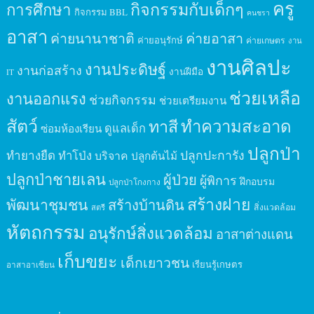
ครู
กิจกรรมกับเด็กๆ
การศึกษา
กิจกรรม BBL
คนชรา
อาสา
ค่ายนานาชาติ
ค่ายอาสา
ค่ายอนุรักษ์
ค่ายเกษตร
งาน
งานศิลปะ
งานประดิษฐ์
งานก่อสร้าง
งานฝีมือ
IT
ช่วยเหลือ
งานออกแรง
ช่วยกิจกรรม
ช่วยเตรียมงาน
สัตว์
ทาสี
ทำความสะอาด
ดูแลเด็ก
ซ่อมห้องเรียน
ปลูกป่า
ปลูกปะการัง
ทำยางยืด
ทำโป่ง
บริจาค
ปลูกต้นไม้
ปลูกป่าชายเลน
ผู้ป่วย
ผู้พิการ
ฝึกอบรม
ปลูกป่าโกงกาง
สร้างฝาย
พัฒนาชุมชน
สร้างบ้านดิน
สิ่งแวดล้อม
สตรี
หัตถกรรม
อนุรักษ์สิ่งแวดล้อม
อาสาต่างแดน
เก็บขยะ
เด็กเยาวชน
เรียนรู้เกษตร
อาสาอาเซียน