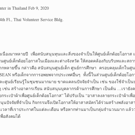
ter in Thailand Feb 9, 2020
4
th
Fl., Thai Volunteer Service Bldg.
เนื่องมาหลายปี เพื่อสนับสนุนทุนและสิ่งของจำเป็นให้ศูนย์เด็กด้อยโอกาส
นศูนย์เด็กด้อยโอกาสในเมืองและต่างจังหวัด ให้สอดคล้องกับบริบทและสถ
หลายขึ้น กล่าวคือ สนับสนุนศูนย์เด็ก ศูนย์การศึกษา ครอบคลุมเด็กในศูนย
SEAN หรือเด็กจากการอพยพจากประเทศอื่นๆ ทั้งนี้ในส่วนศูนย์เด็กด้อยโอกา
 และศูนย์เรียนรู้ในชุมชนมากมาย ขาดแคลนปัจจัยจำเป็น เช่น ของใช้จำเป็
 เช่น สร้างอาคารเรียน สนับสนุนบุคลากรด้านการศึกษา เป็นต้น …เรายังคงม
ายกระเป๋าผ้าเพื่อศูนย์เด็กด้อยโอกาส” ได้ปรับเป็น “อาสาลงลายกระเป๋าผ้าเ
ุนปัจจัยที่จำเป็น กิจกรรมจึงเปิดโอกาสให้อาสาสมัครได้ร่วมสร้างพลังอาสา เ
ันเวลาที่เราประกาศในแต่ละเดือน หรือหากท่านมาเป็นกลุ่มจำนวนมาก แล้วว่
พื่อสังคมได้