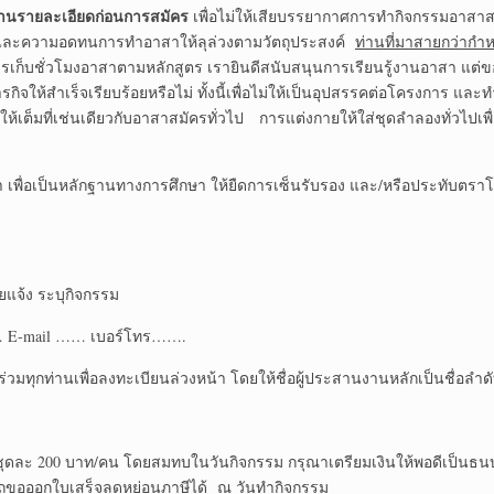
่านรายละเอียดก่อนการสมัคร
เพื่อไม่ให้เสียบรรยากาศการทำกิจกรรมอาสา
ครและความอดทนการทำอาสาให้ลุล่วงตามวัตถุประสงค์
ท่านที่มาสายกว่ากำ
เก็บชั่วโมงอาสาตามหลักสูตร เรายินดีสนับสนุนการเรียนรู้งานอาสา แต่ข
รกิจให้สำเร็จเรียบร้อยหรือไม่ ทั้งนี้เพื่อไม่ให้เป็นอุปสรรคต่อโครงการ แ
เต็มที่เช่นเดียวกับอาสาสมัครทั่วไป การแต่งกายให้ใส่ชุดลำลองทั่วไปเพื่
า เพื่อเป็นหลักฐานทางการศึกษา ให้ยืดการเซ็นรับรอง และ/หรือประทับตร
จ้ง ระบุกิจกรรม
…… E-mail …… เบอร์โทร…….
้าร่วมทุกท่านเพื่อลงทะเบียนล่วงหน้า โดยให้ชื่อผู้ประสานงานหลักเป็นชื่อลำ
ละ 200 บาท/คน โดยสมทบในวันกิจกรรม กรุณาเตรียมเงินให้พอดีเป็นธนบัตรย
ารถขอออกใบเสร็จลดหย่อนภาษีได้ ณ วันทำกิจกรรม