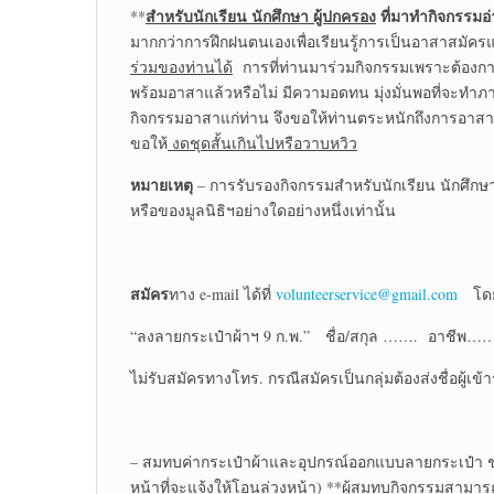
สำหรับนักเรียน นักศึกษา ผู้ปกครอง
ที่มาทำกิจกรรมอ
**
มากกว่าการฝึกฝนตนเองเพื่อเรียนรู้การเป็นอาสาสมั
ร่วมของท่านได้
การที่ท่านมาร่วมกิจกรรมเพราะต้องการ
พร้อมอาสาแล้วหรือไม่ มีความอดทน มุ่งมั่นพอที่จะทำภา
กิจกรรมอาสาแก่ท่าน จึงขอให้ท่านตระหนักถึงการอาสาให้
ขอให้
งดชุดสั้นเกินไปหรือวาบหวิว
หมายเหตุ
– การรับรองกิจกรรมสำหรับนักเรียน นักศึกษ
หรือของมูลนิธิฯอย่างใดอย่างหนึ่งเท่านั้น
สมัคร
ทาง e-mail ได้ที่
volunteerservice@gmail.com
โดยแ
“ลงลายกระเป๋าผ้าฯ 9 ก.พ.” ชื่อ/สกุล ……. อาชีพ
ไม่รับสมัครทางโทร. กรณีสมัครเป็นกลุ่มต้องส่งชื่อผู้เข
– สมทบค่ากระเป๋าผ้าและอุปกรณ์ออกแบบลายกระเป๋า ชุด
หน้าที่จะแจ้งให้โอนล่วงหน้า) **ผู้สมทบกิจกรรมสาม