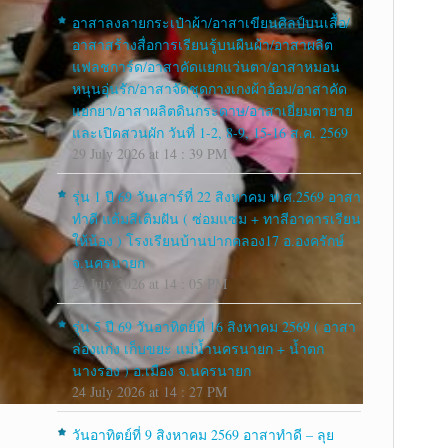
อาสาลงลายกระเป๋าผ้า/อาสาเขียนศิลป์บนเสื้อ/
อาสาสร้างสื่อการเรียนรู้บนผืนผ้า/อาสาผลิต
แฟลชการ์ด/อาสาคัดแยกแว่นตา/อาสาหมอน
หนุนอุ่นรัก/อาสาจัดชุดกางเกงผ้าอ้อม/อาสาคัด
แยกยา/อาสาผลิตดินกระดาษ/อาสาเยี่ยมตายาย
และเปิดสวนผัก วันที่ 1-2, 8-9, 15-16 ส.ค. 2569
29 July 2026 at 14 : 39 PM
รุ่น 1 ปี 69 วันเสาร์ที่ 22 สิงหาคม พ.ศ.2569 อาสา
ทำดี แต้มสีเติมฝัน ( ซ่อมแซม + ทาสีอาคารเรียน
ให้น้อง ) โรงเรียนบ้านปากคลอง17 อ.องครักษ์
จ.นครนายก
24 July 2026 at 14 : 05 PM
รุ่น 5 ปี 69 วันอาทิตย์ที่ 16 สิงหาคม 2569 ( อาสา
ล่องแก่ง เก็บขยะ แม่น้ำนครนายก + น้ำตก
นางรอง ) อ.เมือง จ.นครนายก
24 July 2026 at 14 : 27 PM
วันอาทิตย์ที่ 9 สิงหาคม 2569 อาสาทำดี – ลุย