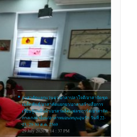
งานอาสาล่าสุด
อาสาคัดแยกแว่นตา/อาสาปลาใจดี/อาสาจัดชุด
เมล็ดพันธุ์/อาสาคัดแยกยา/อาสาสร้างสื่อการ
เรียนรู้บนผืนผ้า/อาสาผลิตแฟลชการ์ด/อาสาจัด
กางเกงผ้าอ้อม/อาสาหมอนหนุนอุ่นรัก วันที่ 22-
23, 29-30 ส.ค. 2569
29 July 2026 at 14 : 37 PM