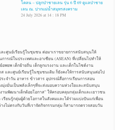
โคลน – ปลูกป่าชายเลน รุ่น 6 ปี 69 ดูแลป่าชาย
เลน ณ. ปากแม่น้ำสมุทรสงคราม
24 July 2026 at 14 : 18 PM
 และศูนย์เรียนรู้ในชุมชน ต่อมาเราขยายการสนับสนุนให้
านการณ์ในประเทศและอาเซียน (ASEAN) ที่เปลี่ยนไปทำให้
์อพยพ เด็กย้ายถิ่น เด็กลูกแรงงาน และเด็กในไซต์งาน
ส และศูนย์เรียนรู้ในชุมชนเดิม ก็ยังคงให้การสนับสนุนต่อไป
นประจำวัน อาหาร ข้าวสาร อุปกรณ์สื่อการเรียนการสอน
ุ่งมั่นเป็นพลังเล็กๆที่จะส่งมอบความห่วงใยและสนับสนุน
พื่องานพัฒนาเด็กด้อยโอกาส” ให้ครอบคลุมกลุ่มเด็กและเยาวชน
รียนรู้กลุ่มผู้ด้วยโอกาสในสังคมและได้ร่วมแบ่งปันแก่เพื่อน
างไม่ตรงกับวันที่เราจัดกิจกรรมกลุ่ม ก็สามารถตรวจสอบวัน