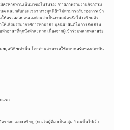
สมัครหากท่านเน้นมาขอใบรับรอง /ถ่ายภาพรายงานกิจกรรม
หนด และกลับก่อนเวลา ทางมูลนิธิฯไม่สามารถรับรองการเข้า
อให้ตรวจสอบตนเองก่อนว่าเป็นงานถนัดหรือไม่ เตรียมตัว
ละทำให้เสียบรรยากาศการทำอาสา มูลนิธิฯยินดีในการส่งเสริม
อทำอาสาที่ลุกนั่งทำสะดวก เนื่องจากผู้เข้าร่วมหลากหลายวัย
าโดยมูลนิธิฯเท่านั้น โดยท่านสามารถใช้แบบฟอร์มของสถาบัน
ดับแรก
่อย และเหรียญ (ยกเว้นผู้ทีมาเป็นกลุ่ม 5 คนขึ้นไปเจ้า