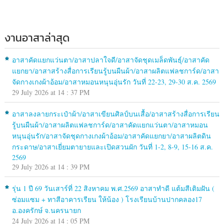
งานอาสาล่าสุด
อาสาคัดแยกแว่นตา/อาสาปลาใจดี/อาสาจัดชุดเมล็ดพันธุ์/อาสาคัด
แยกยา/อาสาสร้างสื่อการเรียนรู้บนผืนผ้า/อาสาผลิตแฟลชการ์ด/อาสา
จัดกางเกงผ้าอ้อม/อาสาหมอนหนุนอุ่นรัก วันที่ 22-23, 29-30 ส.ค. 2569
29 July 2026 at 14 : 37 PM
อาสาลงลายกระเป๋าผ้า/อาสาเขียนศิลป์บนเสื้อ/อาสาสร้างสื่อการเรียน
รู้บนผืนผ้า/อาสาผลิตแฟลชการ์ด/อาสาคัดแยกแว่นตา/อาสาหมอน
หนุนอุ่นรัก/อาสาจัดชุดกางเกงผ้าอ้อม/อาสาคัดแยกยา/อาสาผลิตดิน
กระดาษ/อาสาเยี่ยมตายายและเปิดสวนผัก วันที่ 1-2, 8-9, 15-16 ส.ค.
2569
29 July 2026 at 14 : 39 PM
รุ่น 1 ปี 69 วันเสาร์ที่ 22 สิงหาคม พ.ศ.2569 อาสาทำดี แต้มสีเติมฝัน (
ซ่อมแซม + ทาสีอาคารเรียน ให้น้อง ) โรงเรียนบ้านปากคลอง17
อ.องครักษ์ จ.นครนายก
24 July 2026 at 14 : 05 PM