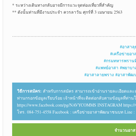
* ระหว่างเดินทางกลับอาจมีการแวะจุดท่องเที่ยวที่สำคัญ
** ดังนั้นท่านที่มีงานประจำ ควรลาวัน ศุกร์ที่ 3 เมษายน 2563
……………………………………………………………………………
#
อาสาลุ
#
เครือข่ายอ
#
กรมทหารพรานที
#
แพทย์อาสา
#
พยาบา
#
อาสาลายพราง
#
อาสาพัฒ
วิธีการสมัคร:
สำหรับการสมัคร สามารถเข้าอ่านรายละเอียดและลงทะเ
ท่านกรอกข้อมูลเรียบร้อย เจ้าหน้าที่จะติดต่อกลับตามข้อมูลที่ท่า
https://www.facebook.com/pg/NAVYCOMMS INSTAGRAM https:/
โทร. 084-751-4558 Facebook : เครือข่ายอาสาพัฒนาชนบท Line :
จำนวนอาสาส