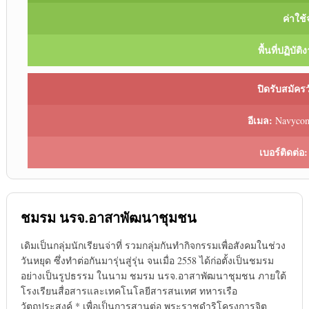
ค่าใช้
พื้นที่ปฏิบัติ
ปิดรับสมัครวั
อีเมล:
Navycom
เบอร์ติดต่อ:
ชมรม นรจ.อาสาพัฒนาชุมชน
เดิมเป็นกลุ่มนักเรียนจ่าที่ รวมกลุ่มกันทำกิจกรรมเพื่อสังคมในช่วง
วันหยุด ซึ่งทำต่อกันมารุ่นสู่รุ่น จนเมื่อ 2558 ได้ก่อตั้งเป็นชมรม
อย่างเป็นรูปธรรม ในนาม ชมรม นรจ.อาสาพัฒนาชุมชน ภายใต้
โรงเรียนสื่อสารและเทคโนโลยีสารสนเทศ ทหารเรือ
วัตถุประสงค์ * เพื่อเป็นการสานต่อ พระราชดำริโครงการจิต