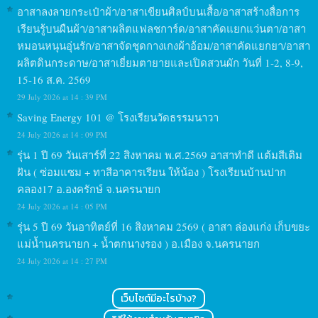
อาสาลงลายกระเป๋าผ้า/อาสาเขียนศิลป์บนเสื้อ/อาสาสร้างสื่อการ
เรียนรู้บนผืนผ้า/อาสาผลิตแฟลชการ์ด/อาสาคัดแยกแว่นตา/อาสา
หมอนหนุนอุ่นรัก/อาสาจัดชุดกางเกงผ้าอ้อม/อาสาคัดแยกยา/อาสา
ผลิตดินกระดาษ/อาสาเยี่ยมตายายและเปิดสวนผัก วันที่ 1-2, 8-9,
15-16 ส.ค. 2569
29 July 2026 at 14 : 39 PM
Saving Energy 101 @ โรงเรียนวัดธรรมนาวา
24 July 2026 at 14 : 09 PM
รุ่น 1 ปี 69 วันเสาร์ที่ 22 สิงหาคม พ.ศ.2569 อาสาทำดี แต้มสีเติม
ฝัน ( ซ่อมแซม + ทาสีอาคารเรียน ให้น้อง ) โรงเรียนบ้านปาก
คลอง17 อ.องครักษ์ จ.นครนายก
24 July 2026 at 14 : 05 PM
รุ่น 5 ปี 69 วันอาทิตย์ที่ 16 สิงหาคม 2569 ( อาสา ล่องแก่ง เก็บขยะ
แม่น้ำนครนายก + น้ำตกนางรอง ) อ.เมือง จ.นครนายก
24 July 2026 at 14 : 27 PM
เว็บไซต์มีอะไรบ้าง?