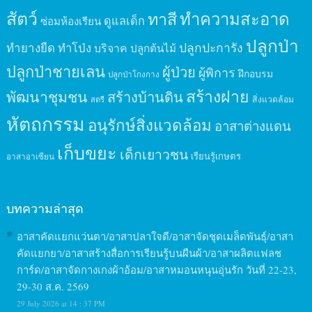
สัตว์
ทาสี
ทำความสะอาด
ดูแลเด็ก
ซ่อมห้องเรียน
ปลูกป่า
ปลูกปะการัง
ทำยางยืด
ทำโป่ง
บริจาค
ปลูกต้นไม้
ปลูกป่าชายเลน
ผู้ป่วย
ผู้พิการ
ฝึกอบรม
ปลูกป่าโกงกาง
สร้างฝาย
พัฒนาชุมชน
สร้างบ้านดิน
สิ่งแวดล้อม
สตรี
หัตถกรรม
อนุรักษ์สิ่งแวดล้อม
อาสาต่างแดน
เก็บขยะ
เด็กเยาวชน
เรียนรู้เกษตร
อาสาอาเซียน
บทความล่าสุด
อาสาคัดแยกแว่นตา/อาสาปลาใจดี/อาสาจัดชุดเมล็ดพันธุ์/อาสา
คัดแยกยา/อาสาสร้างสื่อการเรียนรู้บนผืนผ้า/อาสาผลิตแฟลช
การ์ด/อาสาจัดกางเกงผ้าอ้อม/อาสาหมอนหนุนอุ่นรัก วันที่ 22-23,
29-30 ส.ค. 2569
29 July 2026 at 14 : 37 PM