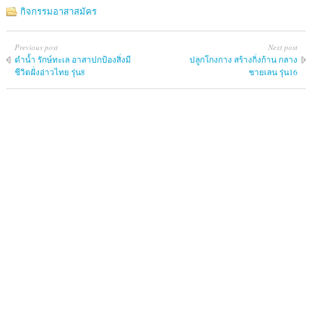
กิจกรรมอาสาสมัคร
Previous post
Next post
ดำน้ำ รักษ์ทะเล อาสาปกป้องสิ่งมี
ปลูกโกงกาง สร้างกิ่งก้าน กลาง
ชีวิตฝั่งอ่าวไทย รุ่น8
ชายเลน รุ่น16