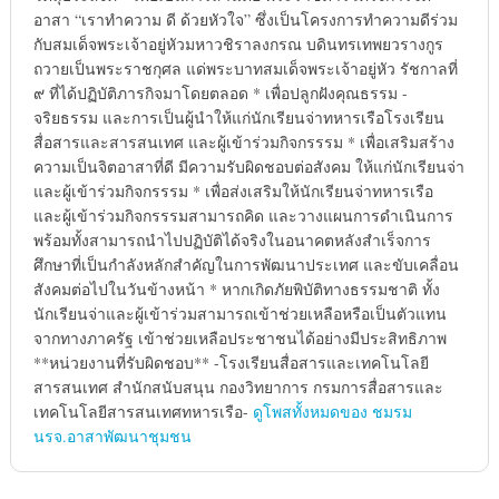
อาสา “เราทำความ ดี ด้วยหัวใจ” ซึ่งเป็นโครงการทำความดีร่วม
กับสมเด็จพระเจ้าอยู่หัวมหาวชิราลงกรณ บดินทรเทพยวรางกูร
ถวายเป็นพระราชกุศล แด่พระบาทสมเด็จพระเจ้าอยู่หัว รัชกาลที่
๙ ที่ได้ปฏิบัติภารกิจมาโดยตลอด * เพื่อปลูกฝังคุณธรรม -
จริยธรรม และการเป็นผู้นำให้แก่นักเรียนจ่าทหารเรือโรงเรียน
สื่อสารและสารสนเทศ และผู้เข้าร่วมกิจกรรรม * เพื่อเสริมสร้าง
ความเป็นจิตอาสาที่ดี มีความรับผิดชอบต่อสังคม ให้แก่นักเรียนจ่า
และผู้เข้าร่วมกิจกรรรม * เพื่อส่งเสริมให้นักเรียนจ่าทหารเรือ
และผู้เข้าร่วมกิจกรรรมสามารถคิด และวางแผนการดำเนินการ
พร้อมทั้งสามารถนำไปปฏิบัติได้จริงในอนาคตหลังสำเร็จการ
ศึกษาที่เป็นกำลังหลักสำคัญในการพัฒนาประเทศ และขับเคลื่อน
สังคมต่อไปในวันข้างหน้า * หากเกิดภัยพิบัติทางธรรมชาติ ทั้ง
นักเรียนจ่าและผู้เข้าร่วมสามารถเข้าช่วยเหลือหรือเป็นตัวแทน
จากทางภาครัฐ เข้าช่วยเหลือประชาชนได้อย่างมีประสิทธิภาพ
**หน่วยงานที่รับผิดชอบ** -โรงเรียนสื่อสารและเทคโนโลยี
สารสนเทศ สำนักสนับสนุน กองวิทยาการ กรมการสื่อสารและ
เทคโนโลยีสารสนเทศทหารเรือ-
ดูโพสทั้งหมดของ ชมรม
นรจ.อาสาพัฒนาชุมชน