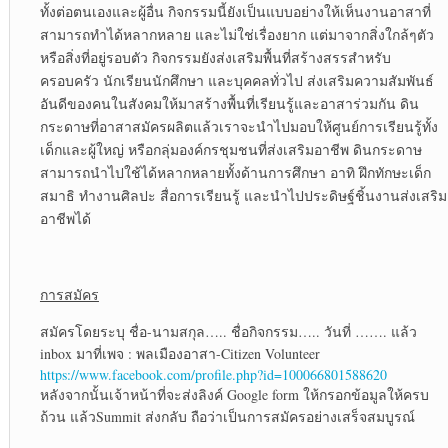
ทั้งต่อตนเองและผู้อื่น กิจกรรมนี้ยังเป็นแบบอย่างให้เห็นงานอาสาที่
สามารถทำได้หลากหลาย และไม่ใช่เรื่องยาก แต่มาจากสิ่งใกล้ๆตัว
หรือสิ่งที่อยู่รอบตัว กิจกรรมยังส่งเสริมพื้นที่สร้างสรรสำหรับ
ครอบครัว นักเรียนนักศึกษา และบุคคลทั่วไป ส่งเสริมความสัมพันธ์
อันดีของคนในสังคมให้มาสร้างพื้นที่เรียนรู้และอาสาร่วมกัน ดิน
กระดาษที่อาสาสมัครผลิตแล้วเราจะนำไปมอบให้ศูนย์การเรียนรู้ทั้ง
เด็กและผู้ใหญ่ หรือกลุ่มองค์กรชุมชนที่ส่งเสริมอาชีพ ดินกระดาษ
สามารถนำไปใช้ได้หลากหลายทั้งด้านการศึกษา อาทิ ฝึกทักษะเด็ก
สมาธิ ทำงานศิลปะ สื่อการเรียนรู้ และนำไปประดิษฐ์ชิ้นงานส่งเสริม
อาชีพได้
การสมัคร
สมัครโดยระบุ ชื่อ-นามสกุล….. ชื่อกิจกรรม….. วันที่ ……. แล้ว
inbox มาที่เพจ : พลเมืองอาสา-Citizen Volunteer
https://www.facebook.com/profile.php?id=100066801588620
หลังจากนั้นเจ้าหน้าที่จะส่งลิงค์ Google form ให้กรอกข้อมูลให้ครบ
ถ้วน แล้วSummit ส่งกลับ ถือว่าเป็นการสมัครอย่างเสร็จสมบูรณ์