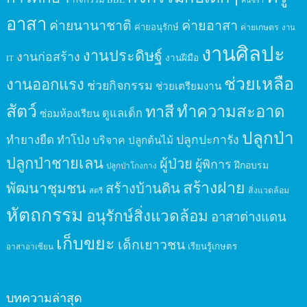
คนชรา
อาสา
ค่ายนานาชาติ
ค่ายอาสา
ค่ายอนุรักษ์
ค่ายเกษตร
งาน
งานศิลปะ
งานประดิษฐ์
งานก่อสร้าง
งานฝีมือ
IT
ช่วยเหลือ
งานออกแรง
ช่วยกิจกรรม
ช่วยเตรียมงาน
สัตว์
ทาสี
ทำความสะอาด
ดูแลเด็ก
ซ่อมห้องเรียน
ปลูกป่า
ปลูกปะการัง
ทำยางยืด
ทำโป่ง
บริจาค
ปลูกต้นไม้
ปลูกป่าชายเลน
ผู้ป่วย
ผู้พิการ
ฝึกอบรม
ปลูกป่าโกงกาง
สร้างฝาย
พัฒนาชุมชน
สร้างบ้านดิน
สิ่งแวดล้อม
สตรี
หัตถกรรม
อนุรักษ์สิ่งแวดล้อม
อาสาต่างแดน
เก็บขยะ
เด็กเยาวชน
เรียนรู้เกษตร
อาสาอาเซียน
บทความล่าสุด