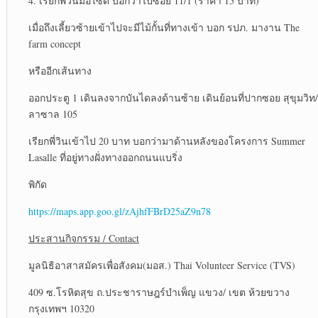
4. เรียกพี่วินมอไซด์ บอกว่าไปซอย 11/1 (ราคา 15 บาท)
เมื่อถึงเลี้ยวซ้ายเข้าไปจะมีไม้กั้นที่ทางเข้า บอก รปภ. มางาน The
farm concept
หรืออีกเส้นทาง
ออกประตู 1 เดินลงจากบันไดลงด้านซ้าย เดินย้อนที่ปากซอย สุขุมวิท/
ลาซาล 105
เรียกพี่วินเข้าไป 20 บาท บอกว่ามาด้านหลังของโครงการ Summer
Lasalle ที่อยู่ทางฝั่งทางออกถนนแบริ่ง
พิกัด
https://maps.app.goo.gl/zAjhfFBrD25aZ9n78
ประสานกิจกรรม / Contact
มูลนิธิอาสาสมัครเพื่อสังคม(มอส.) Thai Volunteer Service (TVS)
409 ซ.โรหิตสุข ถ.ประชาราษฎร์บำเพ็ญ แขวง/ เขต ห้วยขวาง
กรุงเทพฯ 10320