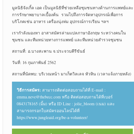
มูลนิธิจังเกิ้ล เอด เป็นมูลนิธิที่ช่วยเหลือชุมชนทางด้านการแพทย์และ
การรักษาพยาบาลเบื้องต้น รวมไปถึงการจัดหาอุปกรณ์เพื่อการ
บริโภคเช่น อาหาร เครื่องนุ่งห่ม อุปกรณ์การเรียน ฯลฯ
เรากำลังมองหา อาสาสมัครล่ามแปลภาษาอังกฤษ ระหว่างคนใน
ชุมชน และทีมหน่วยทางการแพทย์ และทีมหน่วยสำรวจชุมชน
สถานที่: อ.บางสะพาน จ.ประจวบคีรีขันธ์
วันที่: 16 กุมภาพันธ์ 2562
สถานที่นัดพบ: บริเวณหน้า มาเก็ตวิลเลจ หัวหิน (เวลาแจ้งภายหลัง)
วิธีการสมัคร:
สามารถติดต่อสอบถามได้ที่ E-mail :
emma.neve@thebecc.com หรือ ติดต่อสอบถามได้ที่เบอร์
0843178165 (มิ้ม) หรือ ID Line : jolie_bloom (เนม) และ
สามารถกรอกใบสมัครออนไลน์ได้ที่
https://www.jungleaid.org/be-a-volunteer/