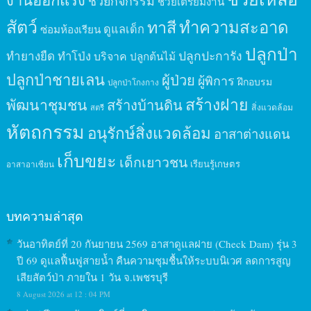
ช่วยกิจกรรม
ช่วยเตรียมงาน
สัตว์
ทาสี
ทำความสะอาด
ดูแลเด็ก
ซ่อมห้องเรียน
ปลูกป่า
ปลูกปะการัง
ทำยางยืด
ทำโป่ง
บริจาค
ปลูกต้นไม้
ปลูกป่าชายเลน
ผู้ป่วย
ผู้พิการ
ฝึกอบรม
ปลูกป่าโกงกาง
สร้างฝาย
พัฒนาชุมชน
สร้างบ้านดิน
สิ่งแวดล้อม
สตรี
หัตถกรรม
อนุรักษ์สิ่งแวดล้อม
อาสาต่างแดน
เก็บขยะ
เด็กเยาวชน
เรียนรู้เกษตร
อาสาอาเซียน
บทความล่าสุด
วันอาทิตย์ที่ 20 กันยายน 2569 อาสาดูแลฝาย (Check Dam) รุ่น 3
ปี 69 ดูแลฟื้นฟูสายน้ำ คืนความชุมชื้นให้ระบบนิเวศ ลดการสูญ
เสียสัตว์ป่า ภายใน 1 วัน จ.เพชรบุรี
8 August 2026 at 12 : 04 PM