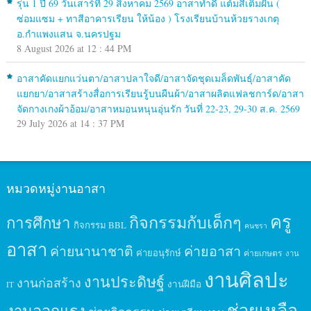
รุ่น 1 ปี 69 วันเสาร์ที่ 29 สิงหาคม 2569 อาสาทำดี แต้มสีเติมฝัน (
ซ่อมแซม + ทาสีอาคารเรียน ให้น้อง ) โรงเรียนบ้านห้วยรางเกตุ
อ.กำแพงแสน จ.นครปฐม
8 August 2026 at 12 : 44 PM
อาสาคัดแยกแว่นตา/อาสาปลาใจดี/อาสาจัดชุดเมล็ดพันธุ์/อาสาคัด
แยกยา/อาสาสร้างสื่อการเรียนรู้บนผืนผ้า/อาสาผลิตแฟลชการ์ด/อาสา
จัดกางเกงผ้าอ้อม/อาสาหมอนหนุนอุ่นรัก วันที่ 22-23, 29-30 ส.ค. 2569
29 July 2026 at 14 : 37 PM
หมวดหมู่งานอาสา
ครู
กิจกรรมกับเด็กๆ
การศึกษา
กิจกรรม BBL
คนชรา
อาสา
ค่ายนานาชาติ
ค่ายอาสา
ค่ายอนุรักษ์
ค่ายเกษตร
งาน
งานศิลปะ
งานประดิษฐ์
งานก่อสร้าง
งานฝีมือ
IT
ช่วยเหลือ
งานออกแรง