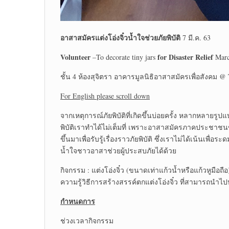
อาสาสมัคร
แต่งโอ่งจิ๋วน้ำใจ
ช่วยภัยพิบัติ
7 มี.ค. 63
Volunteer
for Disaster Relief
–To decorate tiny jars
Marc
ชั้น 4 ห้องสุจิตรา อาคารมูลนิธิอาสาสมัครเพื่อสังคม @ T
For English please scroll down
จากเหตุการณ์ภัยพิบัติที่เกิดขึ้นบ่อยครั้ง หลากหลาย
พิบัติเราทำได้ไม่เต็มที่ เพราะอาสาสมัครภาคประชาช
ขึ้นมาเพื่อรับรู้เรื่องราวภัยพิบัติ ซึ่งเราไม่ได้เน้นเพ
น้ำใจชาวอาสาช่วยผู้ประสบภัยได้ด้วย
กิจกรรม : แต่งโอ่งจิ๋ว (ขนาดเท่าแก้วน้ำหรือแก้วหูมือถือ
ความรู้วิธีการสร้างสรรค์ตกแต่งโอ่งจิ๋ว ที่สามารถนำไป
กำหนดการ
ช่วงเวลากิจกรรม