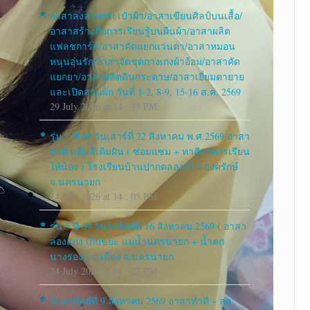
อาสาลงลายกระเป๋าผ้า/อาสาเขียนศิลป์บนเสื้อ/
อาสาสร้างสื่อการเรียนรู้บนผืนผ้า/อาสาผลิต
แฟลชการ์ด/อาสาคัดแยกแว่นตา/อาสาหมอน
หนุนอุ่นรัก/อาสาจัดชุดกางเกงผ้าอ้อม/อาสาคัด
แยกยา/อาสาผลิตดินกระดาษ/อาสาเยี่ยมตายาย
และเปิดสวนผัก วันที่ 1-2, 8-9, 15-16 ส.ค. 2569
29 July 2026 at 14 : 39 PM
รุ่น 1 ปี 69 วันเสาร์ที่ 22 สิงหาคม พ.ศ.2569 อาสา
ทำดี แต้มสีเติมฝัน ( ซ่อมแซม + ทาสีอาคารเรียน
ให้น้อง ) โรงเรียนบ้านปากคลอง17 อ.องครักษ์
จ.นครนายก
24 July 2026 at 14 : 05 PM
รุ่น 5 ปี 69 วันอาทิตย์ที่ 16 สิงหาคม 2569 ( อาสา
ล่องแก่ง เก็บขยะ แม่น้ำนครนายก + น้ำตก
นางรอง ) อ.เมือง จ.นครนายก
24 July 2026 at 14 : 27 PM
วันอาทิตย์ที่ 9 สิงหาคม 2569 อาสาทำดี – ลุย