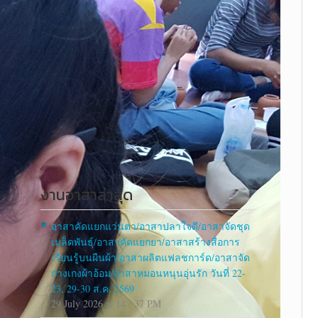
งานอาสาล่าสุด
อาสาคัดแยกแว่นตา/อาสาปลาใจดี/อาสาจัดชุด
เมล็ดพันธุ์/อาสาคัดแยกยา/อาสาสร้างสื่อการ
เรียนรู้บนผืนผ้า/อาสาผลิตแฟลชการ์ด/อาสาจัด
กางเกงผ้าอ้อม/อาสาหมอนหนุนอุ่นรัก วันที่ 22-
23, 29-30 ส.ค. 2569
29 July 2026 at 14 : 37 PM