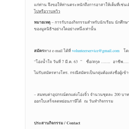
แก่ท่าน จึงขอให้ท่านตระหนักถึงการอาสาให้เต็มที่เช่น
ไปหรือวาบหวิว
หมายเหตุ
– การรับรองกิจกรรมสำหรับนักเรียน นักศึกษ
ของมูลนิธิฯอย่างใดอย่างหนึ่งเท่านั้น
สมัคร
ทาง e-mail ได้ที่
volunteerservice@gmail.com
โดยแ
“โอ่งน้ำใจ วันที่ 7 มี.ค. 63
” ชื่อ/สกุล ……. อาชีพ…
ไม่รับสมัครทางโทร. กรณีสมัครเป็นกลุ่มต้องส่งชื่อผู้เข
– สมทบค่าอุปกรณ์ตกแต่งโอ่งจิ๋ว จำนวนชุดละ 200 บาท/ค
ออกใบเสร็จลดหย่อนภาษีได้ ณ วันทำกิจกรรม
ประสานกิจกรรม
/ Contact