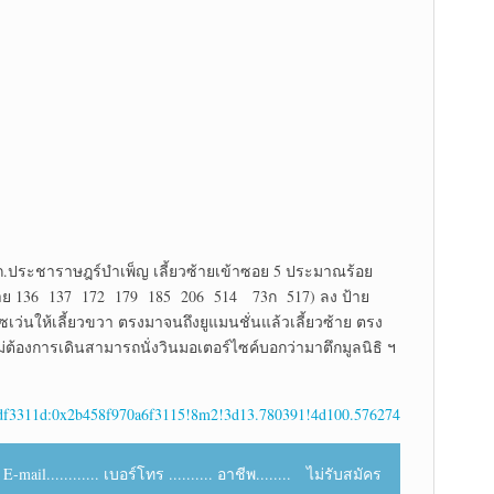
ถ.ประชาราษฎร์บำเพ็ญ เลี้ยวซ้ายเข้าซอย 5 ประมาณร้อย
าย 136 137 172 179 185 206 514 73ก 517) ลง ป้าย
เว่นให้เลี้ยวขวา ตรงมาจนถึงยูแมนชั่นแล้วเลี้ยวซ้าย ตรง
่ต้องการเดินสามารถนั่งวินมอเตอร์ไซค์บอกว่ามาตึกมูลนิธิ ฯ
3df3311d:0x2b458f970a6f3115!8m2!3d13.780391!4d100.576274
ail............ เบอร์โทร .......... อาชีพ........ ไม่รับสมัคร