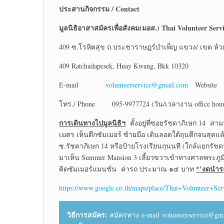
ประสานกิจกรรม
/ Contact
มูลนิธิอาสาสมัครเพื่อสังคม(มอส.)
Thai Volunteer Serv
409 ซ.โรหิตสุข ถ.ประชาราษฎร์บำเพ็ญ แขวง/ เขต ห้ว
409 Ratchadapesek, Huay Kwang, Bkk 10320
E-mail
volunteerservice@gmail.com
Websi
โทร./ Phone 095-9977724 (วัน/เวลางาน office hour 
การเดินทางไปมูลนิธิฯ
ตั้งอยู่ที่ซอยรัชดาภิเษก 14 สา
เมตร เห็นตึกซัมเมอร์ ซ้ายมือ เดินลอดใต้ถุนตึกจนสุดแล้
ซ.รัชดาภิเษก 14 หรือป้ายโรงเรียนกุนนที (ใกล้แยกรัช
มาเห็น Summer Mansion 3 เลี้ยวขวาเข้าทางศาลพระภูมิร
*’งดนำร
ติดซัมเมอร์แมนชั่น ค่ารถ ประมาณ ๑๕ บาท
https://www.google.co.th/maps/place/Thai+Volunteer
วิธีการสมัคร:
สมัครทาง e-mail volunteerservice@gmail.c