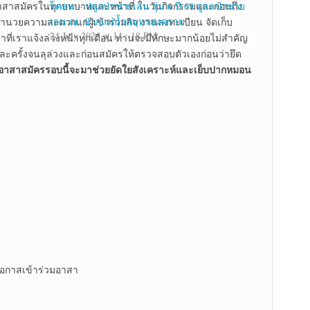
าสาสมัครในทุกบทบาทและหน้าที่ ในวันกิจกรรมและก่อนถึง
โคลน – ปลูกป่าชายเลน รุ่น 6 ปี 69 ดูแลป่าชาย
เลน ณ. ปากแม่น้ำสมุทรสงคราม
อำนวยความสะดวกแก่ผู้เข้าร่วมกิจ งานลงทะเบียน จัดเก็บ
24 July 2026 at 14 : 18 PM
วลาที่เราแจ้งล่วงหน้าทุกเดือน ท่านจะมีทักษะมากน้อยไม่สำคัญ
ะครั้งจนลุล่วงและก่อนสมัครให้ตรวจสอบตัวเองก่อนว่ายึด
อาสาสมัครรอบนี้จะมาช่วยยัดใยสังเคราะห์และเย็บปากหมอน
ียโอกาสเข้าร่วมอาสา