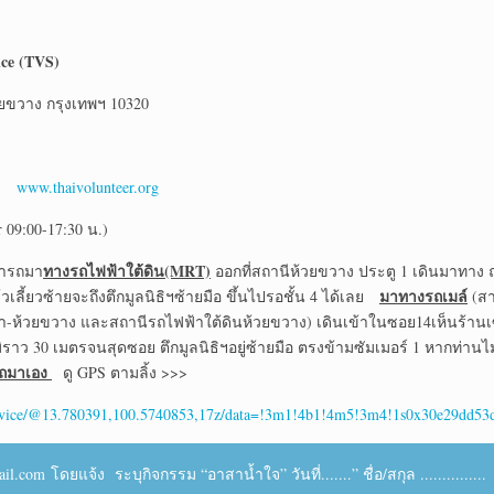
ice (TVS)
ยขวาง กรุงเทพฯ 10320
te
www.thaivolunteer.org
09:00-17:30 น.)
ทางรถไฟฟ้าใต้ดิน
(MRT)
มารถมา
ออกที่สถานีห้วยขวาง ประตู 1 เดินมาทาง 
มาทางรถเมล์
วเลี้ยวซ้ายจะถึงตึกมูลนิธิฯซ้ายมือ ขึ้นไปรอชั้น 4 ได้เลย
(ส
ดา-ห้วยขวาง และสถานีรถไฟฟ้าใต้ดินห้วยขวาง) เดินเข้าในซอย14เห็นร้านเซ
าว 30 เมตรจนสุดซอย ตึกมูลนิธิฯอยู่ซ้ายมือ ตรงข้ามซัมเมอร์ 1 หากท่านไม
ถมาเอง
ดู GPS ตามลิ้ง >>>
+Service/@13.780391,100.5740853,17z/data=!3m1!4b1!4m5!3m4!1s0x30e29dd5
om โดยแจ้ง ระบุกิจกรรม “อาสาน้ำใจ” วันที่.......” ชื่อ/สกุล ............... E-m