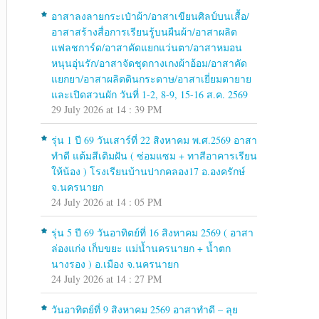
อาสาลงลายกระเป๋าผ้า/อาสาเขียนศิลป์บนเสื้อ/
อาสาสร้างสื่อการเรียนรู้บนผืนผ้า/อาสาผลิต
แฟลชการ์ด/อาสาคัดแยกแว่นตา/อาสาหมอน
หนุนอุ่นรัก/อาสาจัดชุดกางเกงผ้าอ้อม/อาสาคัด
แยกยา/อาสาผลิตดินกระดาษ/อาสาเยี่ยมตายาย
และเปิดสวนผัก วันที่ 1-2, 8-9, 15-16 ส.ค. 2569
29 July 2026 at 14 : 39 PM
รุ่น 1 ปี 69 วันเสาร์ที่ 22 สิงหาคม พ.ศ.2569 อาสา
ทำดี แต้มสีเติมฝัน ( ซ่อมแซม + ทาสีอาคารเรียน
ให้น้อง ) โรงเรียนบ้านปากคลอง17 อ.องครักษ์
จ.นครนายก
24 July 2026 at 14 : 05 PM
รุ่น 5 ปี 69 วันอาทิตย์ที่ 16 สิงหาคม 2569 ( อาสา
ล่องแก่ง เก็บขยะ แม่น้ำนครนายก + น้ำตก
นางรอง ) อ.เมือง จ.นครนายก
24 July 2026 at 14 : 27 PM
วันอาทิตย์ที่ 9 สิงหาคม 2569 อาสาทำดี – ลุย