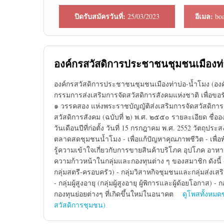
ปิดรับสมัครวันที่:
อีเมล:
25/03/2023
boa
องค์กรสวัสดิการประชาชนชุมชนเมืองท่า
องค์กรสวัสดิการประชาชนชุมชนเมืองท่าบ่อ-น้ำโมง (อง
กรรมการส่งเสริมการจัดสวัสดิการสังคมแห่งชาติ เพื่อ
๑ วรรคสอง แห่งพระราชบัญญัติส่งเสริมการจัดสวัสดิการส
สวัสดิการสังคม (ฉบับที่ ๒) พ.ศ. ๒๕๕๐ รายละเอียด ชื
วันเดือนปีที่ก่อตั้ง วันที่ 15 กรกฎาคม พ.ศ. 2552 วัตถุ
ตลาดสดชุมชนน้ำโมง - เพื่อแก้ปัญหาคุณภาพชีวิต - เพื่
รู้ความเข้าใจเกี่ยวกับการขายสินค้าบริโภค อุปโภค อาหา
ความก้าวหน้าในกลุ่มและกองทุนต่าง ๆ ของสมาชิก ดังนี้
กลุ่มสตรี-ครอบครัว) - กลุ่มวิสาหกิจชุมชนและกลุ่มส่งเส
- กลุ่มผู้สูงอายุ (กลุ่มผู้สูงอายุ ผู้พิการและผู้ด้อยโอก
กองทุนย่อยต่างๆ ที่เกิดขึ้นใหม่ในอนาคต
ดูโพสทั้งหมด
สวัสดิการชุมชน)