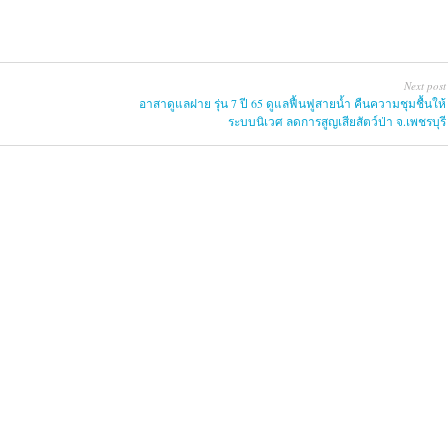
Next post
อาสาดูแลฝาย รุ่น 7 ปี 65 ดูแลฟื้นฟูสายน้ำ คืนความชุมชื้นให้
ระบบนิเวศ ลดการสูญเสียสัตว์ป่า จ.เพชรบุรี