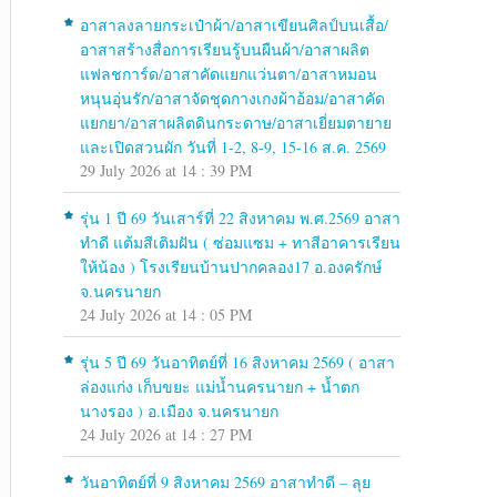
อาสาลงลายกระเป๋าผ้า/อาสาเขียนศิลป์บนเสื้อ/
อาสาสร้างสื่อการเรียนรู้บนผืนผ้า/อาสาผลิต
แฟลชการ์ด/อาสาคัดแยกแว่นตา/อาสาหมอน
หนุนอุ่นรัก/อาสาจัดชุดกางเกงผ้าอ้อม/อาสาคัด
แยกยา/อาสาผลิตดินกระดาษ/อาสาเยี่ยมตายาย
และเปิดสวนผัก วันที่ 1-2, 8-9, 15-16 ส.ค. 2569
29 July 2026 at 14 : 39 PM
รุ่น 1 ปี 69 วันเสาร์ที่ 22 สิงหาคม พ.ศ.2569 อาสา
ทำดี แต้มสีเติมฝัน ( ซ่อมแซม + ทาสีอาคารเรียน
ให้น้อง ) โรงเรียนบ้านปากคลอง17 อ.องครักษ์
จ.นครนายก
24 July 2026 at 14 : 05 PM
รุ่น 5 ปี 69 วันอาทิตย์ที่ 16 สิงหาคม 2569 ( อาสา
ล่องแก่ง เก็บขยะ แม่น้ำนครนายก + น้ำตก
นางรอง ) อ.เมือง จ.นครนายก
24 July 2026 at 14 : 27 PM
วันอาทิตย์ที่ 9 สิงหาคม 2569 อาสาทำดี – ลุย