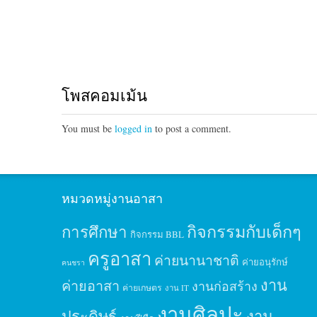
โพสคอมเม้น
You must be
logged in
to post a comment.
หมวดหมู่งานอาสา
กิจกรรมกับเด็กๆ
การศึกษา
กิจกรรม BBL
ครูอาสา
ค่ายนานาชาติ
ค่ายอนุรักษ์
คนชรา
งาน
ค่ายอาสา
งานก่อสร้าง
ค่ายเกษตร
งาน IT
งานศิลปะ
ประดิษฐ์
งาน